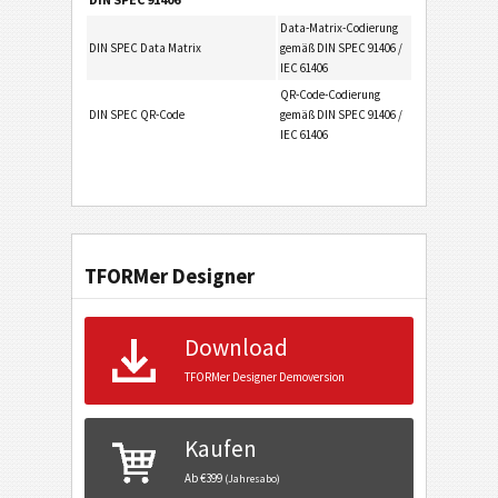
Data-Matrix-Codierung
DIN SPEC Data Matrix
gemäß DIN SPEC 91406 /
IEC 61406
QR-Code-Codierung
DIN SPEC QR-Code
gemäß DIN SPEC 91406 /
IEC 61406
TFORMer Designer
Download
TFORMer Designer Demoversion
Kaufen
Ab €399
(Jahresabo)