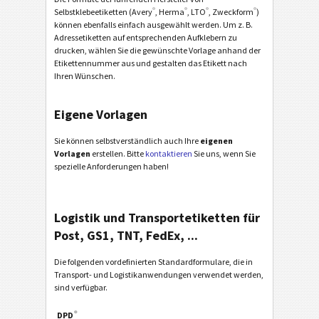
®
®
®
®
Selbstklebeetiketten (Avery
, Herma
, LTO
, Zweckform
)
können ebenfalls einfach ausgewählt werden. Um z. B.
Adressetiketten auf entsprechenden Aufklebern zu
drucken, wählen Sie die gewünschte Vorlage anhand der
Etikettennummer aus und gestalten das Etikett nach
Ihren Wünschen.
Eigene Vorlagen
Sie können selbstverständlich auch Ihre
eigenen
Vorlagen
erstellen. Bitte
kontaktieren
Sie uns, wenn Sie
spezielle Anforderungen haben!
Logistik und Transportetiketten für
Post, GS1, TNT, FedEx, ...
Die folgenden vordefinierten Standardformulare, die in
Transport- und Logistikanwendungen verwendet werden,
sind verfügbar.
®
DPD