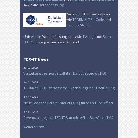
sowie die
Datenerfassung
.
Wir bieten Standardsoftware
wie
TFORMer
,
TBarCode
und
Barcode Studio
.
Universelle Datenerfassungstools wie
TWedge
und
Scan-
IT to Office
ergänzen unser Angebot.
TEC-IT News
31.03.2025
Vorstellung des neu gestalteten Barcode Studio V17.0
19.02.2025
TFORMer 8.9.0 – Verbesserte E-Rechnung und Etikettierung
19.02.2025
Neue Scanner-Geräteunterstützung für Scan-IT to Office!
19.11.2024
Revenova integriert TEC-IT Barcode-API in Salesforce-TMS
Weitere News...