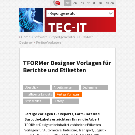
de
en
es
fr
it
ru
zh-cn
Home
Software
Reportgenerator
TFORMer
Designer
Fertige Vorlagen
TFORMer Designer Vorlagen für
Berichte und Etiketten
Überblick
Arbeitsweise
Bedienung
Intelligente Layouts
Fertige Vorlagen
Strichcodes
History
Fertige Vorlagen für Reports, Formulare und
Barcode-Labels erleichtern Ihnen die Arbeit.
TFORMer Designer beinhaltet zahlreiche Etiketten-
Vorlagen für Automotive, Industrie, Transport, Logistik