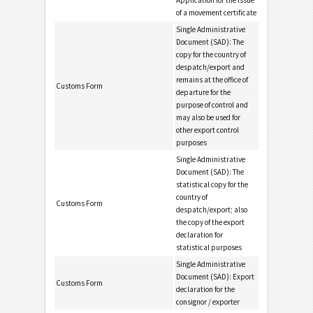
Application for the issue
of a movement certificate
Single Administrative
Document (SAD): The
copy for the country of
despatch/export and
remains at the office of
Customs Form
departure for the
purpose of control and
may also be used for
other export control
purposes
Single Administrative
Document (SAD): The
statistical copy for the
country of
Customs Form
despatch/export; also
the copy of the export
declaration for
statistical purposes
Single Administrative
Document (SAD): Export
Customs Form
declaration for the
consignor / exporter