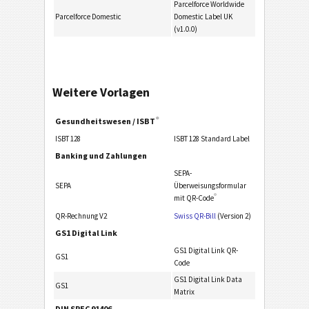
Parcelforce Worldwide
Parcelforce Domestic
Domestic Label UK
(v1.0.0)
Weitere Vorlagen
®
Gesundheitswesen / ISBT
ISBT 128
ISBT 128 Standard Label
Banking und Zahlungen
SEPA-
SEPA
Überweisungsformular
®
mit QR-Code
QR-Rechnung V2
Swiss QR-Bill
(Version 2)
GS1 Digital Link
GS1 Digital Link QR-
GS1
Code
GS1 Digital Link Data
GS1
Matrix
DIN SPEC 91406