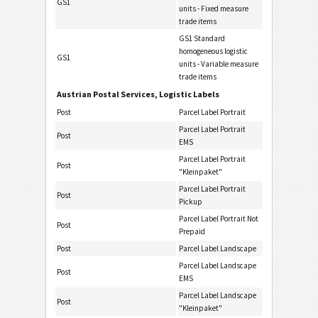
GS1
units - Fixed measure
trade items
GS1 Standard
homogeneous logistic
GS1
units - Variable measure
trade items
Austrian Postal Services, Logistic Labels
Post
Parcel Label Portrait
Parcel Label Portrait
Post
EMS
Parcel Label Portrait
Post
"Kleinpaket"
Parcel Label Portrait
Post
Pickup
Parcel Label Portrait Not
Post
Prepaid
Post
Parcel Label Landscape
Parcel Label Landscape
Post
EMS
Parcel Label Landscape
Post
"Kleinpaket"