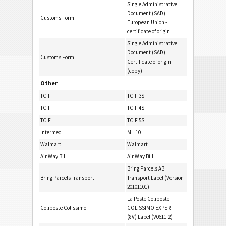
Single Administrative
Document (SAD):
Customs Form
European Union -
certificate of origin
Single Administrative
Document (SAD):
Customs Form
Certificate of origin
(copy)
Other
TCIF
TCIF 3S
TCIF
TCIF 4S
TCIF
TCIF 5S
Intermec
MH 10
Walmart
Walmart
Air Way Bill
Air Way Bill
Bring Parcels AB
Bring Parcels Transport
Transport Label (Version
20101101)
La Poste Coliposte
Coliposte Colissimo
COLISSIMO EXPERT F
(8V) Label (V0611-2)