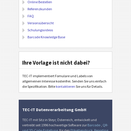
Online Bestellen
Referenzkunden
FAQ
Versionsübersicht
Schulungsvideos
Barcode Knowledge Base
Ihre Vorlage ist nicht dabei?
TEC-IT implementiert Fomulare und Labels von
allgemeinen Interesse kostenfrei. Senden Sie uns einfach
die Spezifikation. Bitte
kontaktieren
Sie uns für Details.
TEC-IT Datenverarbeitung GmbH
TEC-IT mit Sitz in Steyr, Österreich, entwickelt und
vertreibt seit 1996 hochwertige Software zur
Barcode-
,
QR-
und 2D-Code-Erstellung
, für den
Etikettendruck
,
Reporting