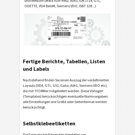
und Medizin (etwa VDA-4902, AIAG, GM 1724, GTL,
ODETTE, VDA BeloM, Siemens VDO, ISBT 128...).
Fertige Berichte, Tabellen, Listen
und Labels
Nachstehend finden Sie einen Auszug der vordefinierten
Layouts (VDA, GTL, GS1, Galia, AIAG, Siemens VDO etc),
die mit TFORMer mitgeliefert werden. Diese Vorlagen
(Templates) berücksichtigen eventuelle Normvorgaben;
alle Einstellungen wie Größe oder Seitenformat werden
berücksichtigt.
Selbstklebeetiketten
Die Formate der führenden Hersteller von