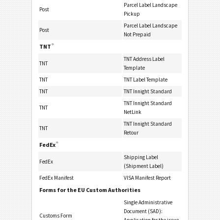
Parcel Label Landscape
Post
Pickup
Parcel Label Landscape
Post
Not Prepaid
®
TNT
TNT Address Label
TNT
Template
TNT
TNT Label Template
TNT
TNT Innight Standard
TNT Innight Standard
TNT
NetLink
TNT Innight Standard
TNT
Retour
®
FedEx
Shipping Label
FedEx
(Shipment Label)
FedEx Manifest
VISA Manifest Report
Forms for the EU Custom Authorities
Single Administrative
Document (SAD):
Customs Form