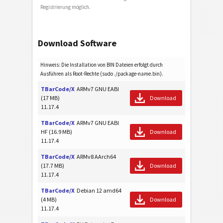
Registrierung möglich.
Download Software
Hinweis: Die Installation von BIN Dateien erfolgt durch
Ausführen als Root-Rechte (sudo ./package-name.bin).
TBarCode/X
ARMv7 GNU EABI
(17 MB)
Download
11.17.4
TBarCode/X
ARMv7 GNU EABI
HF (16.9 MB)
Download
11.17.4
TBarCode/X
ARMv8 AArch64
(17.7 MB)
Download
11.17.4
TBarCode/X
Debian 12 amd64
(4 MB)
Download
11.17.4