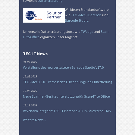
sowie die
Datenerfassung
.
Wir bieten Standardsoftware
wie
TFORMer
,
TBarCode
und
Barcode Studio
.
Universelle Datenerfassungstools wie
TWedge
und
Scan-
IT to Office
ergänzen unser Angebot.
TEC-IT News
31.03.2025
Vorstellung des neu gestalteten Barcode Studio V17.0
19.02.2025
TFORMer 8.9.0 – Verbesserte E-Rechnung und Etikettierung
19.02.2025
Neue Scanner-Geräteunterstützung für Scan-IT to Office!
19.11.2024
Revenova integriert TEC-IT Barcode-API in Salesforce-TMS
Weitere News...