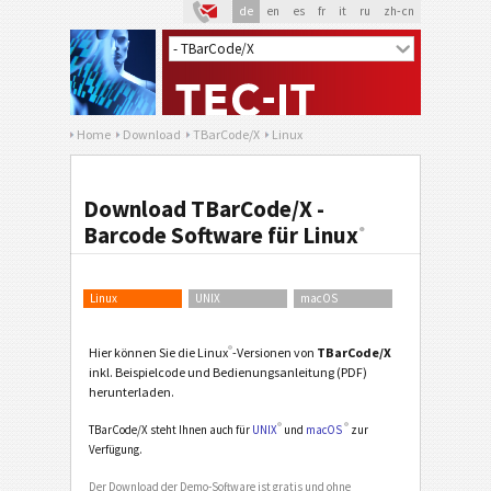
de
en
es
fr
it
ru
zh-cn
Home
Download
TBarCode/X
Linux
Download TBarCode/X -
Barcode Software für Linux
®
Linux
UNIX
macOS
®
Hier können Sie die Linux
-Versionen von
TBarCode/X
inkl. Beispielcode und Bedienungsanleitung (PDF)
herunterladen.
®
®
TBarCode/X steht Ihnen auch für
UNIX
und
macOS
zur
Verfügung.
Der Download der Demo-Software ist gratis und ohne