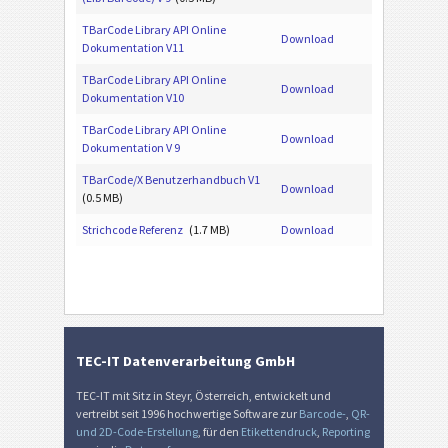
TBarCode Library API Online
Download
Dokumentation V11
TBarCode Library API Online
Download
Dokumentation V10
TBarCode Library API Online
Download
Dokumentation V 9
TBarCode/X Benutzerhandbuch V1
Download
(0.5 MB)
Strichcode Referenz
(1.7 MB)
Download
TEC-IT Datenverarbeitung GmbH
TEC-IT mit Sitz in Steyr, Österreich, entwickelt und
vertreibt seit 1996 hochwertige Software zur
Barcode-
,
QR-
und 2D-Code-Erstellung
, für den
Etikettendruck
,
Reporting