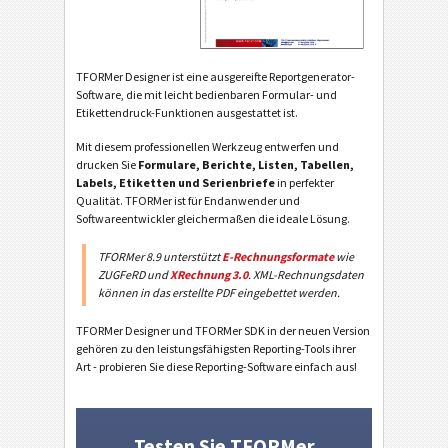
TFORMer Designer ist eine ausgereifte Reportgenerator-
Software, die mit leicht bedienbaren Formular- und
Etikettendruck-Funktionen ausgestattet ist.
Mit diesem professionellen Werkzeug entwerfen und
drucken Sie
Formulare, Berichte, Listen, Tabellen,
Labels, Etiketten und Serienbriefe
in perfekter
Qualität. TFORMer ist für Endanwender und
Softwareentwickler gleichermaßen die ideale Lösung.
TFORMer 8.9 unterstützt
E-Rechnungsformate
wie
ZUGFeRD und
XRechnung 3.0
. XML-Rechnungsdaten
können in das erstellte PDF eingebettet werden.
TFORMer Designer und TFORMer SDK in der neuen Version
gehören zu den leistungsfähigsten Reporting-Tools ihrer
Art - probieren Sie diese Reporting-Software einfach aus!
Testen Sie TFORMer