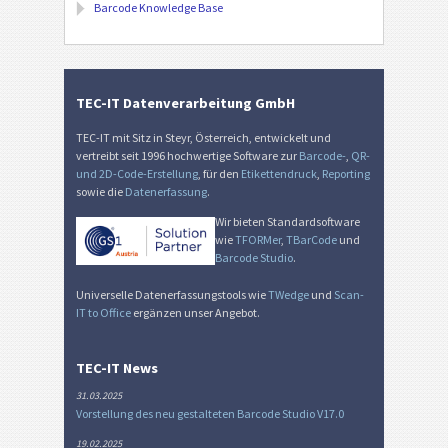
Barcode Knowledge Base
TEC-IT Datenverarbeitung GmbH
TEC-IT mit Sitz in Steyr, Österreich, entwickelt und
vertreibt seit 1996 hochwertige Software zur
Barcode-
,
QR-
und 2D-Code-Erstellung
, für den
Etikettendruck
,
Reporting
sowie die
Datenerfassung
.
Wir bieten Standardsoftware
wie
TFORMer
,
TBarCode
und
Barcode Studio
.
Universelle Datenerfassungstools wie
TWedge
und
Scan-
IT to Office
ergänzen unser Angebot.
TEC-IT News
31.03.2025
Vorstellung des neu gestalteten Barcode Studio V17.0
19.02.2025