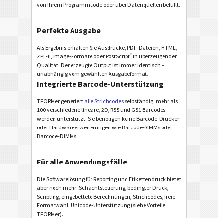
von Ihrem Programmcode oder über Datenquellen befüllt.
Perfekte Ausgabe
Als Ergebnis erhalten Sie Ausdrucke, PDF-Dateien, HTML,
®
ZPL-II, Image-Formate oder PostScript
in überzeugender
Qualität. Der erzeugte Output ist immer identisch –
unabhängig vom gewählten Ausgabeformat.
Integrierte Barcode-Unterstützung
TFORMer generiert
alle Strichcodes
selbständig, mehr als
100 verschiedene lineare, 2D, RSS und GS1 Barcodes
werden unterstützt. Sie benötigen keine Barcode-Drucker
oder Hardwareerweiterungen wie Barcode-SIMMs oder
Barcode-DIMMs.
Für alle Anwendungsfälle
Die Softwarelösung für Reporting und Etikettendruck bietet
aber noch mehr: Schachtsteuerung, bedingter Druck,
Scripting, eingebettete Berechnungen, Strichcodes, freie
Formatwahl, Unicode-Unterstützung (siehe Vorteile
TFORMer).