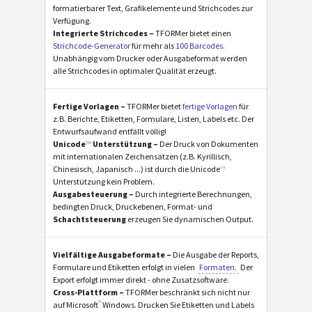
formatierbarer Text, Grafikelemente und Strichcodes zur
Verfügung.
Integrierte Strichcodes –
TFORMer bietet einen
Strichcode-Generator
für mehr als
100 Barcodes.
Unabhängig vom Drucker oder Ausgabeformat werden
alle Strichcodes in optimaler Qualität erzeugt.
Fertige Vorlagen –
TFORMer bietet
fertige Vorlagen
für
z.B. Berichte, Etiketten, Formulare, Listen, Labels etc. Der
Entwurfsaufwand entfällt völlig!
Unicode
™
Unterstützung –
Der Druck von Dokumenten
mit internationalen Zeichensätzen (z.B. Kyrillisch,
Chinesisch, Japanisch ...) ist durch die Unicode
™
Unterstützung kein Problem.
Ausgabesteuerung –
Durch integrierte Berechnungen,
bedingten Druck, Druckebenen, Format- und
Schachtsteuerung
erzeugen Sie dynamischen Output.
Vielfältige Ausgabeformate –
Die Ausgabe der Reports,
Formulare und Etiketten erfolgt in vielen
Formaten.
Der
Export erfolgt immer direkt - ohne Zusatzsoftware.
Cross-Plattform –
TFORMer beschränkt sich nicht nur
®
auf Microsoft
Windows. Drucken Sie Etiketten und Labels