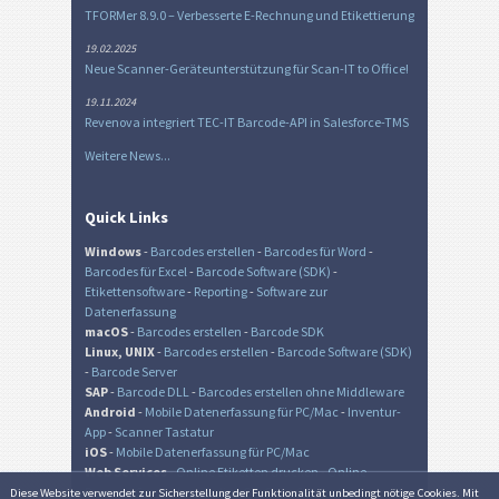
TFORMer 8.9.0 – Verbesserte E-Rechnung und Etikettierung
19.02.2025
Neue Scanner-Geräteunterstützung für Scan-IT to Office!
19.11.2024
Revenova integriert TEC-IT Barcode-API in Salesforce-TMS
Weitere News...
Quick Links
Windows
-
Barcodes erstellen
-
Barcodes für Word
-
Barcodes für Excel
-
Barcode Software (SDK)
-
Etikettensoftware
-
Reporting
-
Software zur
Datenerfassung
macOS
-
Barcodes erstellen
-
Barcode SDK
Linux, UNIX
-
Barcodes erstellen
-
Barcode Software (SDK)
-
Barcode Server
SAP
-
Barcode DLL
-
Barcodes erstellen ohne Middleware
Android
-
Mobile Datenerfassung für PC/Mac
-
Inventur-
App
-
Scanner Tastatur
iOS
-
Mobile Datenerfassung für PC/Mac
Web Services
-
Online Etiketten drucken
-
Online
Barcode Generator
-
Online QR-Code Generator
Diese Website verwendet zur Sicher­stellung der Funk­tionalität unbedingt nötige Cookies. Mit