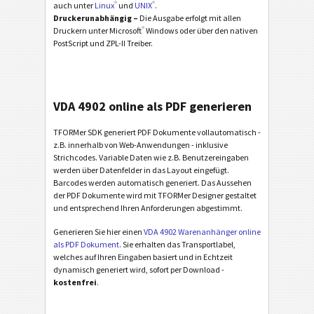
®
®
auch unter
Linux
und
UNIX
.
Druckerunabhängig –
Die Ausgabe erfolgt mit allen
®
Druckern unter Microsoft
Windows oder über den nativen
PostScript und ZPL-II Treiber.
VDA 4902 online als PDF generieren
TFORMer SDK generiert PDF Dokumente vollautomatisch -
z.B. innerhalb von Web-Anwendungen - inklusive
Strichcodes. Variable Daten wie z.B. Benutzereingaben
werden über Datenfelder in das Layout eingefügt.
Barcodes werden automatisch generiert. Das Aussehen
der PDF Dokumente wird mit TFORMer Designer gestaltet
und entsprechend Ihren Anforderungen abgestimmt.
Generieren Sie hier einen
VDA 4902 Warenanhänger online
als PDF Dokument
. Sie erhalten das Transportlabel,
welches auf Ihren Eingaben basiert und in Echtzeit
dynamisch generiert wird, sofort per Download -
kostenfrei
.