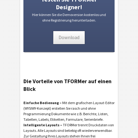
Designer!
Hier können Sie die Demoversion kostenlos und
ohne Registrierung herunterladen.
Download
Die Vorteile von TFORMer auf einen
Blick
Einfache Bedienung –
Mit dem grafischen Layout-Editor
(WYSIWY-Konzept) erstellen Sie rasch und ohne
Programmierung Dokumente wie z.B. Berichte, Listen,
Tabellen, Labels, Etiketten, Formulare, Serienbriefe.
Intelligente Layouts –
TFORMer trennt Druckdaten von
Layouts. Alle Layouts sind beliebig oft wiederverwendbar.
Zur Gestaltung Ihres Layouts stehen Ihnen frei