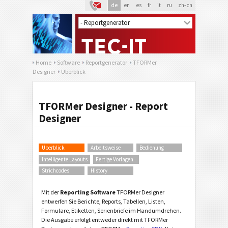
de
en
es
fr
it
ru
zh-cn
Home
Software
Reportgenerator
TFORMer
Designer
Überblick
TFORMer Designer - Report
Designer
Überblick
Arbeitsweise
Bedienung
Intelligente Layouts
Fertige Vorlagen
Strichcodes
History
Mit der
Reporting Software
TFORMer Designer
entwerfen Sie Berichte, Reports, Tabellen, Listen,
Formulare, Etiketten, Serienbriefe im Handumdrehen.
Die Ausgabe erfolgt entweder direkt mit TFORMer