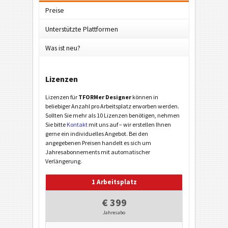
Preise
Unterstützte Plattformen
Was ist neu?
Lizenzen
Lizenzen für
TFORMer Designer
können in
beliebiger Anzahl pro Arbeitsplatz erworben werden.
Sollten Sie mehr als 10 Lizenzen benötigen, nehmen
Sie bitte
Kontakt
mit uns auf – wir erstellen Ihnen
gerne ein individuelles Angebot. Bei den
angegebenen Preisen handelt es sich um
Jahresabonnements mit automatischer
Verlängerung.
1 Arbeitsplatz
€ 399
Jahresabo