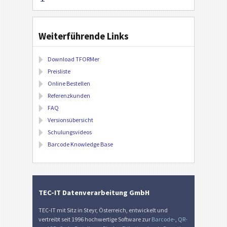
Weiterführende Links
Download TFORMer
Preisliste
Online Bestellen
Referenzkunden
FAQ
Versionsübersicht
Schulungsvideos
Barcode Knowledge Base
TEC-IT Datenverarbeitung GmbH
TEC-IT mit Sitz in Steyr, Österreich, entwickelt und
vertreibt seit 1996 hochwertige Software zur
Barcode-
,
QR-