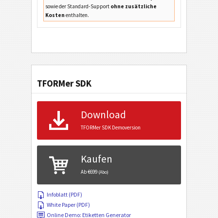
sowie der Standard-Support
ohne zusätzliche
Kosten
enthalten.
TFORMer SDK
Download
TFORMer SDK Demoversion
Kaufen
Ab €699
(Abo)
Infoblatt (PDF)
White Paper (PDF)
Online Demo: Etiketten Generator