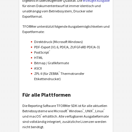
Ergebnis in überzeugender Qualität. Die
erzeugte Ausgabe
für einen Dokumententwurf ist immer identisch und
unabhängig vom Betriebssystem, Drucker oder
Exportformat.
TFORMer unterstützt folgende Ausgabemöglichkeiten und
Exportformate:
Direktdruck (Microsoft Windows)
PDF-Export (V1.6, PDF/A, ZUFGFeRD PDF/A-3)
®
PostScript
HTML
Bitmap / Grafikformate
ASCII
®
ZPL-II (für ZEBRA
Thermotransfer
Etikettendrucker)
Für alle Plattformen
Die Reporting Software TFORMer SDK ist für alle aktuellen
®
®
®
®
Betriebssysteme wie Microsoft
Windows
, UNIX
, Linux
®
und macOS
erhältlich. Alle verfügbaren Ausgabeformate
sind vollständig integriert, zusätzliche Lizenzen werden
nicht benötigt.