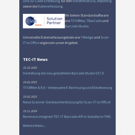
und 2D-Code-Erstellung
, für den
Etikettendruck
,
Reporting
sowie die
Datenerfassung
.
Wir bieten Standardsoftware
wie
TFORMer
,
TBarCode
und
Barcode Studio
.
Universelle Datenerfassungstools wie
TWedge
und
Scan-
IT to Office
ergänzen unser Angebot.
TEC-IT News
31.03.2025
Vorstellung des neu gestalteten Barcode Studio V17.0
19.02.2025
TFORMer 8.9.0 – Verbesserte E-Rechnung und Etikettierung
19.02.2025
Neue Scanner-Geräteunterstützung für Scan-IT to Office!
19.11.2024
Revenova integriert TEC-IT Barcode-API in Salesforce-TMS
Weitere News...