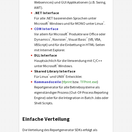
Webservices) und GUI Applikationen (z.B. Swing,
AWT).
.NET Interface
Für alle .NET basierenden Sprachen unter
®
®
Microsoft
Windows und für MONO unter Linux
.
COM Interface
®
Vor allem für Microsoft
Produkte wie Office oder
®
®
®
Dynamics
, Navision
, Visual Basic
(VB, VBA,
VBScript) und für die Einbettung in HTML-Seiten
mit Internet Explorer.
DLL Interface
Hauptsächlich für die Verwendung mit C/C++
®
unter Microsoft
Windows.
Shared Library Interface
®
®
Für Linux
und UNIX
Entwickler.
Kommandozeile
(
tfprint
bzw.
TFPrint.exe
)
Reportgenerator für alle Betriebssysteme als
eigenständiger Prozess (Out-Of-Process Reporting
Engine) oder für die Integration in Batch Jobs oder
Shell Scripts.
Einfache Verteilung
Die Verteilung des Reportgenerator SDKs erfolgt als