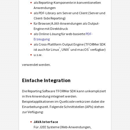
als Reporting-Komponente in konventionellen
Anwendungen
als PDF-Library am Server und Client (Server und
Client-Side Reporting)
für Browser/AJAX-Anwendungen als Output-
Engine mit Direktdruck
als Online-Lösung für web-basierte
PDF-
Erzeugung
als Cross-Plattform Output Engine (TFORMer SDK
®
®
®
ist auch für Linux
, UNIX
und macOS
verfügbar)
u.s.w.
verwendet werden.
Einfache Integration
Die Reporting Software TFORMer SDK kann unkompliziert
in Ihre Anwendung integriert werden.
Beispielapplikationen im Quellcode verkürzen dabei die
Einarbeitungszeit. Folgende Schnittstellen (APIs) stehen
zur Verfügung:
JAVA Interface
Für J2EE Systeme (Web-Anwendungen,