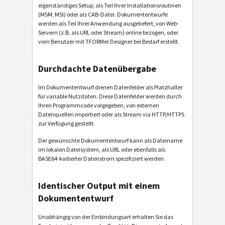
eigenständiges Setup, als Teil Ihrer Installationsroutinen
(MSM, MSI) oder als CAB-Datei. Dokumententwürfe
werden als Teil Ihrer Anwendung ausgeliefert, von Web-
Servern (z.B. als URL oder Stream) online bezogen, oder
vom Benutzer mit TFORMer Designer bei Bedarf erstellt.
Durchdachte Datenübergabe
Im Dokumententwurf dienen Datenfelder als Platzhalter
für variable Nutzdaten. Diese Datenfelder werden durch
Ihren Programmcode vorgegeben, von externen
Datenquellen importiert oder als Stream via HTTP/HTTPS
zur Verfügung gestellt.
Der gewünschte Dokumententwurf kann als Dateiname
im lokalen Dateisystem, als URL oder ebenfalls als
BASE64-kodierter Datenstrom spezifiziert werden.
Identischer Output mit einem
Dokumententwurf
Unabhängig von der Einbindungsart erhalten Sie das