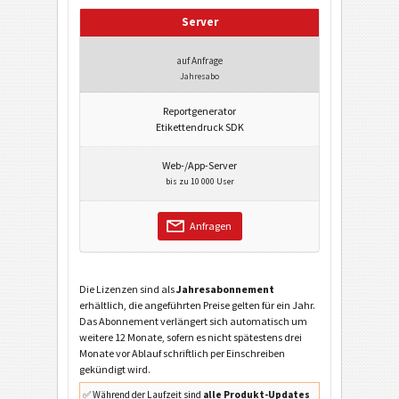
Server
auf Anfrage
Jahresabo
Reportgenerator
Etikettendruck SDK
Web-/App-Server
bis zu 10 000 User
Anfragen
Die Lizenzen sind als
Jahresabonnement
erhältlich, die angeführten Preise gelten für ein Jahr.
Das Abonnement verlängert sich automatisch um
weitere 12 Monate, sofern es nicht spätestens drei
Monate vor Ablauf schriftlich per Einschreiben
gekündigt wird.
✅ Während der Laufzeit sind
alle Produkt-Updates