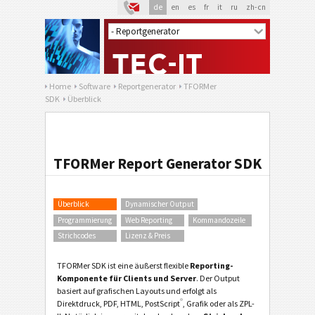
de
en
es
fr
it
ru
zh-cn
Home
Software
Reportgenerator
TFORMer
SDK
Überblick
TFORMer Report Generator SDK
Überblick
Dynamischer Output
Programmierung
Web Reporting
Kommandozeile
Strichcodes
Lizenz & Preis
TFORMer SDK ist eine äußerst flexible
Reporting-
Komponente für Clients und Server
. Der Output
basiert auf grafischen Layouts und erfolgt als
®
Direktdruck, PDF, HTML, PostScript
, Grafik oder als ZPL-