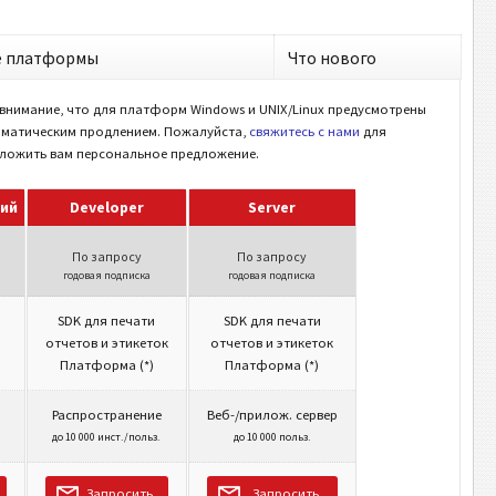
 платформы
Что нового
внимание, что для платформ Windows и UNIX/Linux предусмотрены
томатическим продлением. Пожалуйста,
свяжитесь с нами
для
ложить вам персональное предложение.
ций
Developer
Server
По запросу
По запросу
годовая подписка
годовая подписка
SDK для печати
SDK для печати
отчетов и этикеток
отчетов и этикеток
Платформа (*)
Платформа (*)
Распространение
Веб-/прилож. сервер
до 10 000 инст./польз.
до 10 000 польз.
Запросить
Запросить