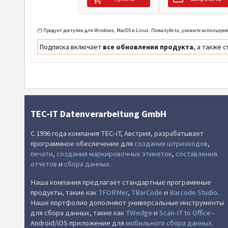
(*) Продукт доступен для Windows, MacOS и Linux. Пожалуйста, укажите используе
Подписка включает
все обновления продукта
, а также
TEC-IT Datenverarbeitung GmbH
С 1996 года компания TEC-IT, Австрия, разрабатывает
программное обеспечение для
создания штрихкодов
,
печати
,
создания маркировочных этикеток
,
составления
отчетов
и
сбора данных
.
Наша компания предлагает стандартные программные
продукты, такие как
TFORMer
,
TBarCode
и
Barcode Studio
.
Наше портфолио дополняют универсальные инструменты
для сбора данных, такие как
TWedge
и
Scan-IT to Office
-
Android/iOS приложение для
мобильного сбора данных
.