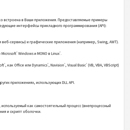
ко встроена в Ваши приложения. Предоставляемые примеры
едующие интерфейсы прикладного программирования (API):
и веб-сервисы) и графические приложения (например, Swing, AWT).
®
®
Microsoft
Windows и MONO в Linux
.
®
®
®
®
oft
, как Office или Dynamics
, Navision
, Visual Basic
(VB, VBA, VBScript)
ругих приложениях, использующих DLL API.
 используемый как самостоятельный процесс (внепроцессный
ния и скрипт оболочки.