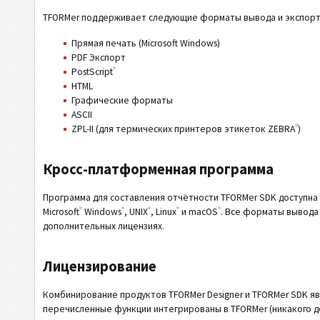
TFORMer поддерживает следующие форматы вывода и экспорт
Прямая печать (Microsoft Windows)
PDF Экспорт
®
PostScript
HTML
Графические форматы
ASCII
®
ZPL-II (для термических принтеров этикеток ZEBRA
)
Кросс-платформенная программа
Программа для составления отчётности TFORMer SDK доступна 
®
®
®
®
®
Microsoft
Windows
, UNIX
, Linux
и macOS
. Все форматы вывода
дополнительных лицензиях.
Лицензирование
Комбинирование продуктов TFORMer Designer и TFORMer SDK я
перечисленные функции интегрированы в TFORMer (никакого д