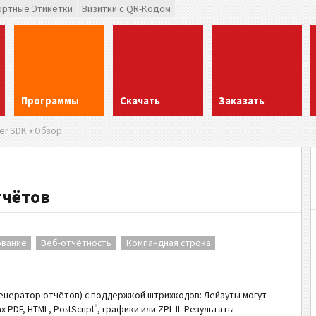
ортные Этикетки
Визитки с QR-Кодом
Программы
Скачать
Заказать
er SDK
Обзор
тчётов
ование
Веб-отчётность
Компандная строка
енератор отчётов) с поддержкой штрихкодов: Лейауты могут
®
PDF, HTML, PostScript
, графики или ZPL-II. Результаты