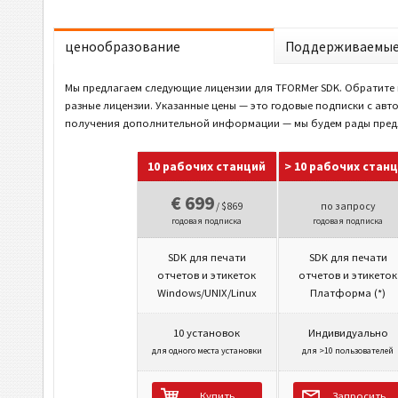
ценообразование
Поддерживаемые
Мы предлагаем следующие лицензии для TFORMer SDK. Обратите 
разные лицензии. Указанные цены — это годовые подписки с ав
получения дополнительной информации — мы будем рады пред
10 рабочих станций
> 10 рабочих стан
€ 699
/ $869
по запросу
годовая подписка
годовая подписка
SDK для печати
SDK для печати
отчетов и этикеток
отчетов и этикеток
Windows/UNIX/Linux
Платформа (*)
10 установок
Индивидуально
для одного места установки
для >10 пользователей
Купить
Запросить