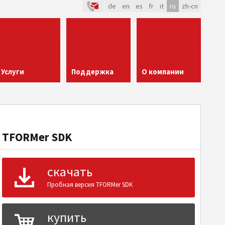
de
en
es
fr
it
ru
zh-cn
Услуги
Поддержка
О компании
TFORMer SDK
скачать
Пробная версия TFORMer SDK
купить