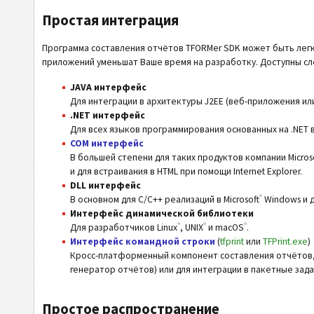
Простая интеграция
Программа составления отчётов TFORMer SDK может быть лег
приложений уменьшат Ваше время на разработку. Доступны сл
JAVA интерфейс
Для интеграции в архитектуры J2EE (веб-приложения ил
.NET интерфейс
Для всех языков программирования основанных на .NET в 
COM интерфейс
В большей степени для таких продуктов компании Micros
и для встраивания в HTML при помощи Internet Explorer.
DLL интерфейс
®
В основном для C/C++ реализаций в Microsoft
Windows и д
Интерфейс динамической библиотеки
®
®
®
Для разработчиков Linux
, UNIX
и macOS
.
Интерфейс командной строки
(
tfprint
или
TFPrint.exe
)
Кросс-платформенный компонент составления отчётов,
генератор отчётов) или для интеграции в пакетные зада
Простое распространение