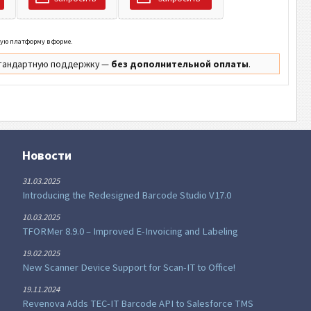
мую платформу в форме.
 стандартную поддержку —
без дополнительной оплаты
.
Новости
31.03.2025
Introducing the Redesigned Barcode Studio V17.0
10.03.2025
TFORMer 8.9.0 – Improved E-Invoicing and Labeling
19.02.2025
New Scanner Device Support for Scan-IT to Office!
19.11.2024
Revenova Adds TEC-IT Barcode API to Salesforce TMS