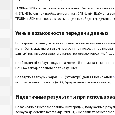
TFORMer SDK составления отчётов может быть использована в 
(MSN, MSI), или при необходимости, как CAB-файл. Шаблоны до
TFORMer SDK есть возможность получать лейауты документов о
Умные возможности передачи данных
Поля данных в лейауте отчёта служат указателями места запол
могут быть указаны в Вашем программном коде, импортирован
данных) или предоставлены в качестве
потока
через http/https.
Необходимый лейаут документа может быть указан в качестве 
BASE64-закодированого потока данных.
Поддержка загрузки через URL (http/https) делает возможным
с
использовании браузера (AJAX, браузерные тонкие клиенты).
Идентичные результаты при использова
Независимо от использованной интеграции, получаемые резуль
лейаута документа всегда идентичны, и не зависят от исполь