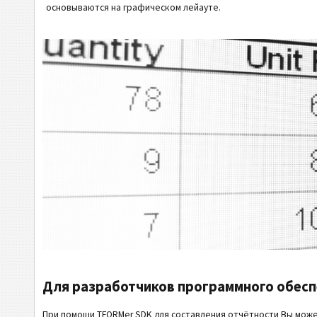
основываются на графическом лейауте.
Для разработчиков программного обесп
При помощи TFORMer SDK для составления отчётности Вы мож