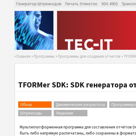
Генератор Штрихкодов
Печать Этикеток
VDA 4902
Трансп
Главная
Программы
Программы для создания отчетов
TFORM
TFORMer SDK: SDK генератора о
Обзор
Динамические результаты
Программир
Штрихкоды
Лицензии
Мультиплатформенная программа для составления отчётов (г
быть либо напрямую распечатаны, либо сохранены в форматах 