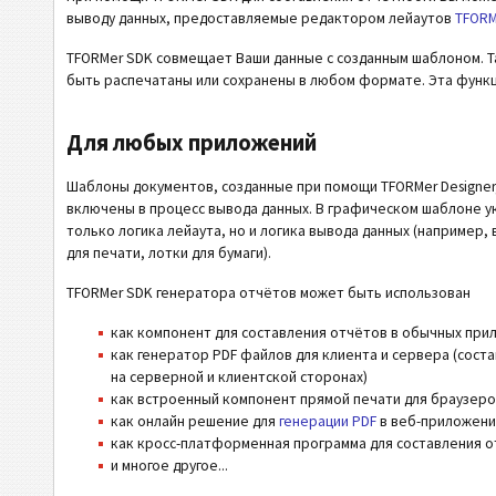
выводу данных, предоставляемые редактором лейаутов
TFORM
TFORMer SDK совмещает Ваши данные с созданным шаблоном. Та
быть распечатаны или сохранены в любом формате. Эта функ
Для любых приложений
Шаблоны документов, созданные при помощи TFORMer Designer
включены в процесс вывода данных. В графическом шаблоне у
только логика лейаута, но и логика вывода данных (например,
для печати, лотки для бумаги).
TFORMer SDK генератора отчётов может быть использован
как компонент для составления отчётов в обычных при
как генератор PDF файлов для клиента и сервера (сост
на серверной и клиентской сторонах)
как встроенный компонент прямой печати для браузеро
как онлайн решение для
генерации PDF
в веб-приложени
как кросс-платформенная программа для составления о
и многое другое...