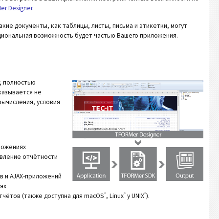
er Designer
.
кие документы, как таблицы, листы, письма и этикетки, могут
циональная возможность будет частью Вашего приложения.
, полностью
казывается не
 вычисления, условия
ложениях
авление отчётности
в и AJAX-приложений
ях
®
®
®
тчётов (также доступна для macOS
, Linux
y UNIX
).