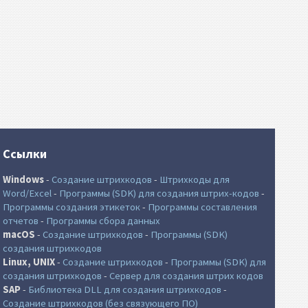
Ссылки
Windows
-
Создание штрихкодов
-
Штрихкоды для
Word/Excel
-
Программы (SDK) для создания штрих-кодов
-
Программы создания этикеток
-
Программы составления
отчетов
-
Программы сбора данных
macOS
-
Создание штрихкодов
-
Программы (SDK)
создания штрихкодов
Linux, UNIX
-
Создание штрихкодов
-
Программы (SDK) для
создания штрихкодов
-
Сервер для создания штрих кодов
SAP
-
Библиотека DLL для создания штрихкодов
-
Создание штрихкодов (без связующего ПО)