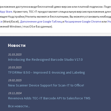
риложение доступно в виде бесплатной демо-версии или платной подписки. Подп
и
App Store
. Кроме того, TEC-IT предоставляет специальную версию приложения для
щие Надстройки/Утилиты являются бесплатными, Вы можете установить необхо
ce
(Word/Excel),
Дополнение для Google Таблиц
и
Расширение Google Chrome
или
Ут
жений Windows / macOS и баз данных).
Новости
31.03.2025
Introducing the Redesigned Barcode Studio V17.0
10.03.2025
TFORMer 8.9.0 – Improved E-Invoicing and Labeling
19.02.2025
New Scanner Device Support for Scan-IT to Office!
19.11.2024
Revenova Adds TEC-IT Barcode API to Salesforce TMS
Все новости...