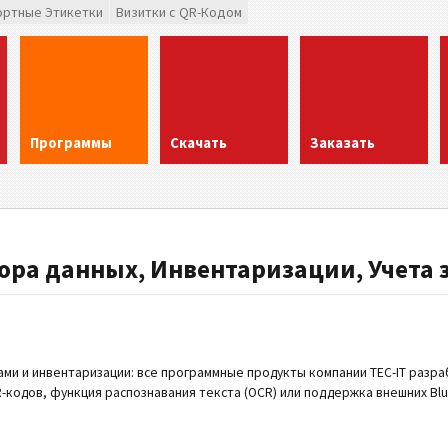
ортные Этикетки
Визитки с QR-Кодом
Программы
Скачать
Заказать
ра данных, Инвентаризации, Учета 
асами и инвентаризации: все программные продукты компании TEC-IT раз
одов, функция распознавания текста (OCR) или поддержка внешних Blue