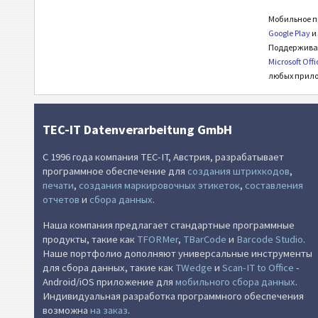
Мобильное п
Google Play
Поддерживаю
Microsoft Offi
любых прило
TEC-IT Datenverarbeitung GmbH
С 1996 года компания TEC-IT, Австрия, разрабатывает
программное обеспечение для
создания штрихкодов
,
печати
,
создания маркировочных этикеток
,
составления
отчетов
и
сбора данных
.
Наша компания предлагает стандартные программные
продукты, такие как
TFORMer
,
TBarCode
и
Barcode Studio
.
Наше портфолио дополняют универсальные инструменты
для сбора данных, такие как
TWedge
и
Scan-IT to Office
-
Android/iOS приложение для
мобильного сбора данных
.
Индивидуальная разработка программного обеспечения
возможна
на заказ
.