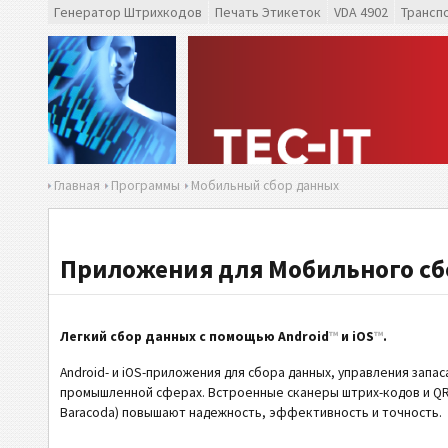
Генератор Штрихкодов
Печать Этикеток
VDA 4902
Трансп
Главная
Программы
Мобильный cбор данных
Приложения для Мобильного cбо
Легкий сбор данных с помощью Android
™
и iOS
™
.
Android- и iOS-приложения для сбора данных, управления зап
промышленной сферах. Встроенные сканеры штрих-кодов и QR-к
Baracoda) повышают надежность, эффективность и точность.