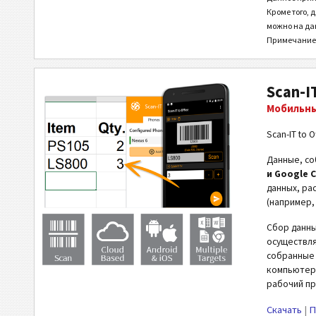
Кроме того,
можно на да
Примечание:
Scan-IT
Мобильный
Scan-IT to
Данные, со
и Google 
данных, ра
(например,
Сбор данны
осуществля
собранные 
компьютере
рабочий пр
Скачать
|
П