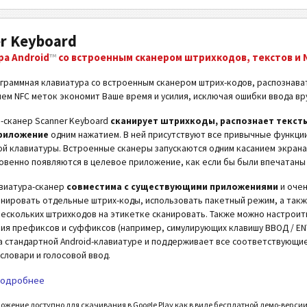
r Keyboard
ра Android
™
со встроенным сканером штрихкодов, текстов и 
граммная клавиатура со встроенным сканером штрих-кодов, распознават
ем NFC меток экономит Ваше время и усилия, исключая ошибки ввода вр
-сканер Scanner Keyboard
сканирует штрихкоды, распознает тексты
приложение
одним нажатием. В ней присутствуют все привычные функци
й клавиатуры. Встроенные сканеры запускаются одним касанием экран
овенно появляются в целевое приложение, как если бы были впечатаны
виатура-сканер
совместима с существующими приложениями
и очен
нировать отдельные штрих-коды, использовать пакетный режим, а такж
нескольких штрихкодов на этикетке сканировать. Также можно настроит
ия префиксов и суффиксов (например, симулирующих клавишу ВВОД / EN
а стандартной Android-клавиатуре и поддерживает все соответствующие
 словари и голосовой ввод.
одробнее
жение доступно для скачивания в Google Play как в виде бесплатной демо-версии,