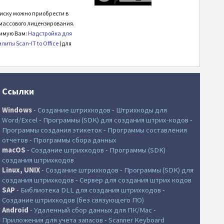
иску можно приобрести в
 массового лицензирования.
димую Вам:
Надстройка для
илиты Scan-IT to Office
(для
Ссылки
Windows
-
Создание штрихкодов
-
Штрихкоды для
Word/Excel
-
Программы (SDK) для создания штрих-кодов
-
Программы создания этикеток
-
Программы составления
отчетов
-
Программы сбора данных
macOS
-
Создание штрихкодов
-
Программы (SDK)
создания штрихкодов
Linux, UNIX
-
Создание штрихкодов
-
Программы (SDK) для
создания штрихкодов
-
Сервер для создания штрих кодов
SAP
-
Библиотека DLL для создания штрихкодов
-
Создание штрихкодов (без связующего ПО)
Android
-
Удаленный сбор данных для ПК/Mac
-
Приложения для учета запасов
-
Scanner Keyboard