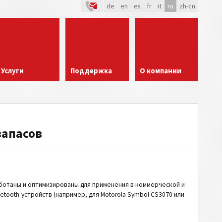
de
en
es
fr
it
ru
zh-cn
Услуги
Поддержка
О компании
запасов
работаны и оптимизированы для применения в коммерческой и
tooth-устройств (например, для Motorola Symbol CS3070 или