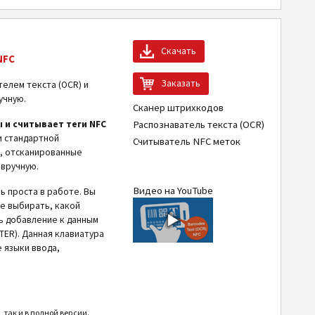
Скачать
NFC
Заказать
елем текста (OCR) и
учную.
Сканер штрихкодов
Распознаватель текста (OCR)
 и считывает теги NFC
и стандартной
Считыватель NFC меток
а, отсканированные
 вручную.
Видео на YouTube
ь проста в работе. Вы
е выбирать, какой
ь добавление к данным
TER). Данная клавиатура
 языки ввода,
 так и в полной версии.