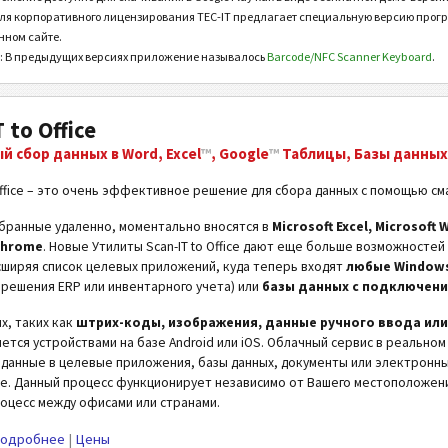
 для корпоративного лицензирования TEC-IT предлагает специальную версию прог
нном сайте.
 В предыдущих версиях приложение называлось
Barcode/NFC Scanner Keyboard
.
 to Office
 сбор данных в Word, Excel
™
, Google
™
Таблицы, Базы данных 
 Office – это очень эффективное решение для сбора данных с помощью с
бранные удаленно, моментально вносятся в
Microsoft Excel, Microsof
Chrome
. Новые Утилиты Scan-IT to Office дают еще больше возможносте
сширяя список целевых приложений, куда теперь входят
любые Windows
 решения ERP или инвентарного учета) или
базы данных с подключени
х, таких как
штрих-коды, изображения, данные ручного ввода ил
ется устройствами на базе Android или iOS. Облачный сервис в реально
данные в целевые приложения, базы данных, документы или электронн
. Данный процесс функционирует независимо от Вашего местоположени
оцесс между офисами или странами.
одробнее
|
Цены