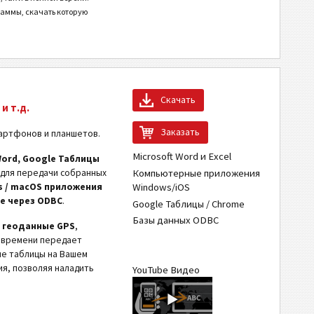
раммы, скачать которую
Скачать
и т.д.
Заказать
мартфонов и планшетов.
Microsoft Word и Excel
t Word, Google Таблицы
Компьютерные приложения
й для передачи собранных
Windows/iOS
 / macOS приложения
е через ODBC
.
Google Таблицы / Chrome
Базы данных ODBC
и геоданные GPS
,
м времени передает
ые таблицы на Вашем
я, позволяя наладить
YouTube Видео