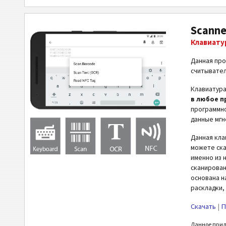
Scanne
Клавиату
Данная про
считывател
Клавиатура
в любое 
программно
данные мгн
Данная кла
можете ска
именно из 
сканирован
основана н
раскладки,
Скачать
|
П
Данное прило