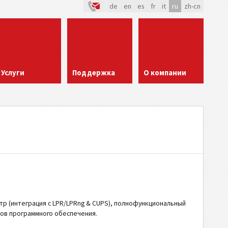
de
en
es
fr
it
ru
zh-cn
Услуги
Поддержка
О компании
ьтр (интеграция c LPR/LPRng & CUPS), полнофункциональный
ков программного обеспечения.