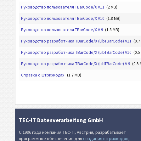
Руководство пользователя TBarCode/X V11
(2 MB)
Руководство пользователя TBarCode/X V10
(1.8 MB)
Руководство пользователя TBarCode/X V 9
(1.8 MB)
Руководство разработчика TBarCode/X (LibTBarCode) V11
(0.7
Руководство разработчика TBarCode/X (LibTBarCode) V10
(0.5
Руководство разработчика TBarCode/X (LibTBarCode) V 9
(0.5 
Справка о штрихкодах
(1.7 MB)
TEC-IT Datenverarbeitung GmbH
С 1996 года компания TEC-IT, Австрия, разрабатывает
программное обеспечение для
создания штрихкодов
,