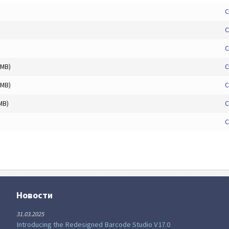
С
С
С
 MB)
С
 MB)
С
MB)
С
С
Новости
31.03.2025
Introducing the Redesigned Barcode Studio V17.0