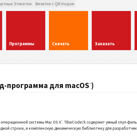
ортные Этикетки
Визитки с QR-Кодом
Программы
Скачать
Заказать
од-программа для macOS
)
®
®
 операционной системы Mac OS X
. TBarCode/X содержит умный спул-фил
дной строки, и комплексную динамическую библиотеку для разработчи