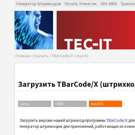
Генератор Штрихкодов
Печать Этикеток
VDA 4902
Трансп
Главная
Скачать
TBarCode/X
macOS
Загрузить TBarCode/X (штрихк
Linux
UNIX
macOS
Загрузить версию нашей штрихкод-программы
TBarCode/X
для
генератор штрихкодов для приложений, работающих из коман