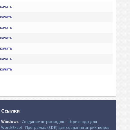
качать
качать
качать
качать
качать
качать
качать
Ссылки
Windows
-
Создание штрихкодов
-
Штрихкоды для
Word/Excel
-
Программы (SDK) для создания штрих-кодов
-