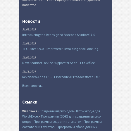
качества.
Новости
31.03.2025
Introducing the Redesigned Barcode Studio V17.0
10.03.2025
TFORMer 8.9.0 – Improved E-Invoicing and Labeling
19.02.2025
New Scanner Device Support for Scan-IT to Office!
19.11.2024
Revenova Adds TEC-IT Barcode API to Salesforce TMS
Все новости...
Ссылки
Windows
-
Создание штрихкодов
-
Штрихкоды для
Word/Excel
-
Программы (SDK) для создания штрих-
кодов
-
Программы создания этикеток
-
Программы
составления отчетов
-
Программы сбора данных