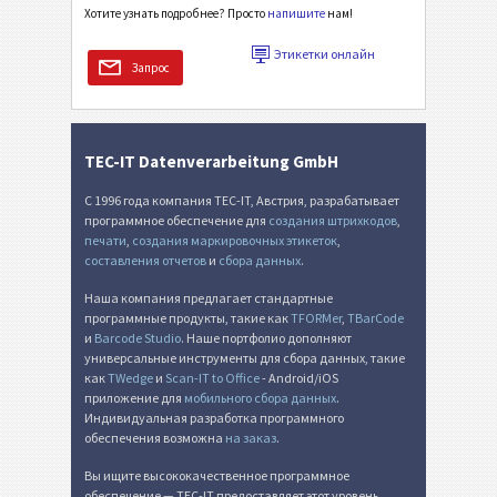
Хотите узнать подробнее? Просто
напишите
нам!
Этикетки онлайн
Запрос
TEC-IT Datenverarbeitung GmbH
С 1996 года компания TEC-IT, Австрия, разрабатывает
программное обеспечение для
создания штрихкодов
,
печати
,
создания маркировочных этикеток
,
составления отчетов
и
сбора данных
.
Наша компания предлагает стандартные
программные продукты, такие как
TFORMer
,
TBarCode
и
Barcode Studio
. Наше портфолио дополняют
универсальные инструменты для сбора данных, такие
как
TWedge
и
Scan-IT to Office
- Android/iOS
приложение для
мобильного сбора данных
.
Индивидуальная разработка программного
обеспечения возможна
на заказ
.
Вы ищите высококачественное программное
обеспечение — TEC-IT предоставляет этот уровень