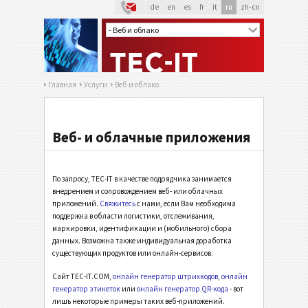
de
en
es
fr
it
ru
zh-cn
Главная
Услуги
Веб и облако
Веб- и облачные приложения
По запросу, TEC-IT в качестве подрядчика занимается
внедрением и сопровождением веб- или облачных
приложений.
Свяжитесь
с нами, если Вам необходима
поддержка в области логистики, отслеживания,
маркировки, идентификации и (мобильного) сбора
данных. Возможна также индивидуальная доработка
существующих продуктов или онлайн-сервисов.
Сайт TEC-IT.COM,
онлайн генератор штрихкодов
,
онлайн
генератор этикеток
или
онлайн генератор QR-кода
- вот
лишь некоторые примеры таких веб-приложений.