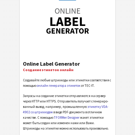
Online Label Generator
Создание этикеток онлайн
Создавайте любые штрихкоды или этикетки соответствия с
помощью
онлайн генератора этикеток
от TEC-IT.
Запросы на создание этикетки отправляются на сервер
через HTTP или HTTPS. Отправитель получает сгене­ри­ро­
ванный вывод, например, промышленную
этикетку VDA-
4902 со штрихкодом
в виде PDF-документа в отлич­ном
качестве. С помощью
TFORMer Designer
макет этикетки
может быть создан или изменен нами или Вами.
Штрихкоды на этикетке можно использовать произвольно.