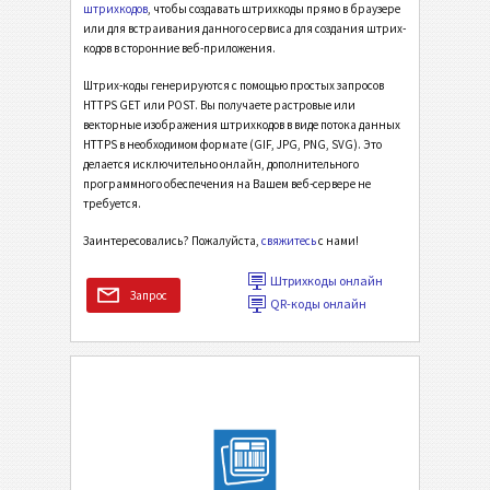
штрихкодов
, чтобы создавать штрихкоды прямо в браузере
или для встраивания данного сервиса для создания штрих-
кодов в сторонние веб-приложения.
Штрих-коды генерируются с помощью простых запросов
HTTPS GET или POST. Вы получаете растровые или
векторные изображения штрихкодов в виде потока данных
HTTPS в необхо­ди­мом формате (GIF, JPG, PNG, SVG). Это
делается исключительно онлайн, дополни­тельного
программного обеспечения на Вашем веб-сервере не
требуется.
Заинтересовались? Пожалуйста,
свяжитесь
с нами!
Штрихкоды онлайн
Запрос
QR-коды онлайн