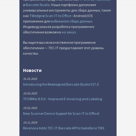
и
Barcode Studio
. Наше портфолио дополняют
универсальные инструменты для сбора данных, такие
как
TWedge
и
Scan-IT to Office
- Android/iOS
приложение для
мобильного сбора данных
.
Индивидуальная разработка программного
обеспечения возможна
на заказ
.
Вы ищите высококачественное программное
обеспечение — TEC-IT предоставляет этот уровень
качества.
Новости
31.03.2025
Introducing the Redesigned Barcode Studio V17.0
10.03.2025
TFORMer 8.9.0 – Improved E-Invoicing and Labeling
19.02.2025
New Scanner Device Support for Scan-IT to Office!
19.11.2024
Revenova Adds TEC-IT Barcode API to Salesforce TMS