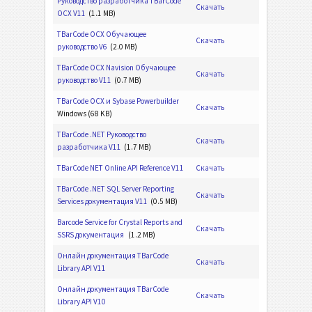
Руководство разработчика TBarCode
Скачать
OCX V11
(1.1 MB)
TBarCode OCX Обучающее
Скачать
руководство V6
(2.0 MB)
TBarCode OCX Navision Обучающее
Скачать
руководство V11
(0.7 MB)
TBarCode OCX и Sybase Powerbuilder
Скачать
Windows (68 KB)
TBarCode .NET Руководство
Скачать
разработчика V11
(1.7 MB)
TBarCode NET Online API Reference V11
Скачать
TBarCode .NET SQL Server Reporting
Скачать
Services документация V11
(0.5 MB)
Barcode Service for Crystal Reports and
Скачать
SSRS документация
(1.2 MB)
Онлайн документация TBarCode
Скачать
Library API V11
Онлайн документация TBarCode
Скачать
Library API V10