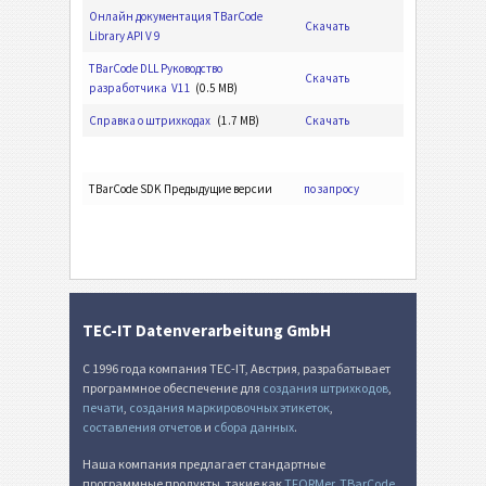
Онлайн документация TBarCode
Скачать
Library API V 9
TBarCode DLL Руководство
Скачать
разработчика V11
(0.5 MB)
Справка о штрихкодах
(1.7 MB)
Скачать
TBarCode SDK Предыдущие версии
по запросу
TEC-IT Datenverarbeitung GmbH
С 1996 года компания TEC-IT, Австрия, разрабатывает
программное обеспечение для
создания штрихкодов
,
печати
,
создания маркировочных этикеток
,
составления отчетов
и
сбора данных
.
Наша компания предлагает стандартные
программные продукты, такие как
TFORMer
,
TBarCode