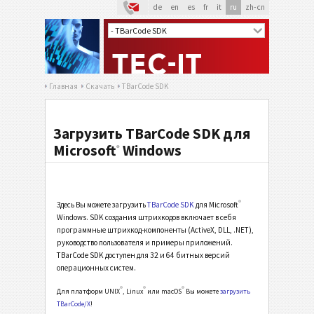
de
en
es
fr
it
ru
zh-cn
Главная
Скачать
TBarCode SDK
Загрузить TBarCode SDK для
Microsoft
Windows
®
®
Здесь Вы можете загрузить
TBarCode SDK
для Microsoft
Windows. SDK создания штрихкодов включает в себя
программные штрихкод-компоненты (ActiveX, DLL, .NET),
руководство пользователя и примеры приложений.
TBarCode SDK доступен для 32 и 64 битных версий
операционных систем.
®
®
®
Для платформ UNIX
, Linux
или macOS
Вы можете
загрузить
TBarCode/X
!