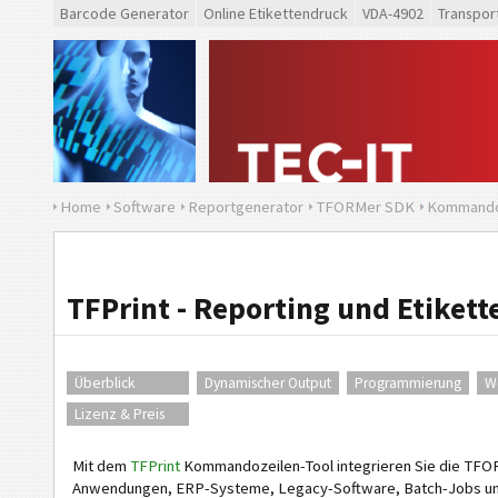
Barcode Generator
Online Etikettendruck
VDA-4902
Transpor
Home
Software
Reportgenerator
TFORMer SDK
Kommando
TFPrint - Reporting und Etiket
Überblick
Dynamischer Output
Programmierung
W
Lizenz & Preis
Mit dem
TFPrint
Kommandozeilen-Tool integrieren Sie die TFORM
Anwendungen, ERP-Systeme, Legacy-Software, Batch-Jobs und