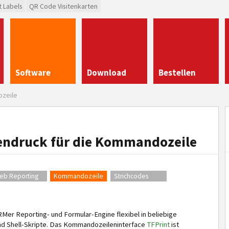
t Labels
QR Code Visitenkarten
Software
Download
Bestellen
zeile
tendruck für die Kommandozeile
eb Reporting
Kommandozeile
Strichcodes
er Reporting- und Formular-Engine flexibel in beliebige
 Shell-Skripte. Das Kommandozeileninterface
TFPrint
ist