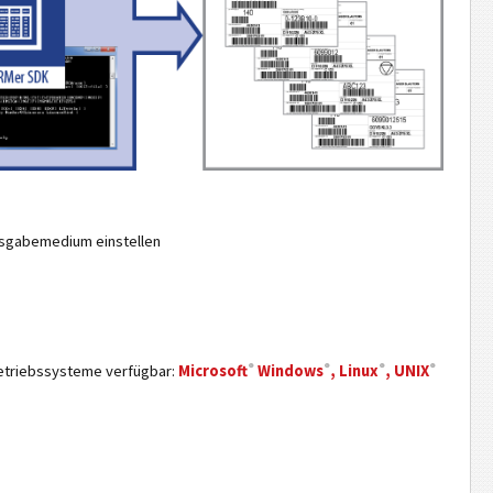
usgabemedium einstellen
n
®
®
®
®
Betriebssysteme verfügbar:
Microsoft
Windows
, Linux
, UNIX