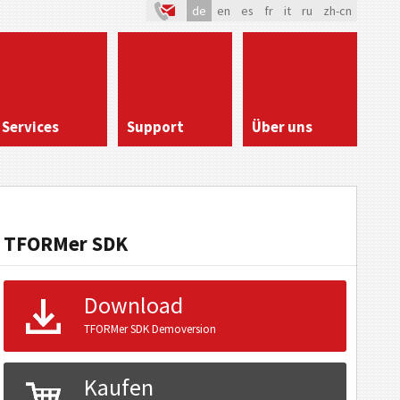
de
en
es
fr
it
ru
zh-cn
Services
Support
Über uns
TFORMer SDK
Download
TFORMer SDK Demoversion
Kaufen