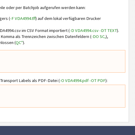
ile oder per Batchjob aufgerufen werden kann:
ers (
-F VDA4994.tff
) auf dem lokal verfügbaren Drucker
DA4994.csv im CSV Format importiert (
-D VDA4994.csv -DT TEXT
).
 Komma als Trennzeichen zwischen Datenfeldern (
-DO SC,
),
hlossen (
QC"
).
Transport Labels als PDF-Datei (
-O VDA4994.pdf -OT PDF
):