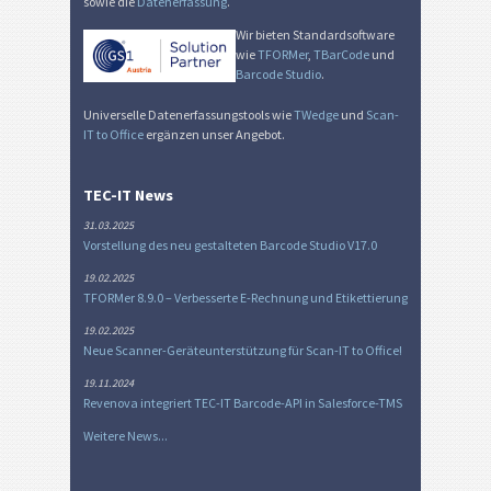
sowie die
Datenerfassung
.
Wir bieten Standardsoftware
wie
TFORMer
,
TBarCode
und
Barcode Studio
.
Universelle Datenerfassungstools wie
TWedge
und
Scan-
IT to Office
ergänzen unser Angebot.
TEC-IT News
31.03.2025
Vorstellung des neu gestalteten Barcode Studio V17.0
19.02.2025
TFORMer 8.9.0 – Verbesserte E-Rechnung und Etikettierung
19.02.2025
Neue Scanner-Geräteunterstützung für Scan-IT to Office!
19.11.2024
Revenova integriert TEC-IT Barcode-API in Salesforce-TMS
Weitere News...