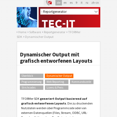
de
en
es
fr
it
ru
zh-cn
Home
Software
Reportgenerator
TFORMer
SDK
Dynamischer Output
Dynamischer Output mit
grafisch entworfenen Layouts
Überblick
Dynamischer Output
Programmierung
Web Reporting
Kommandozeile
Strichcodes
Lizenz & Preis
TFORMer SDK
generiert Output basierend auf
grafisch entworfenen Layouts
. Die zu druckenden
Nutzdaten werden über Programmcode oder von
externen Datenquellen (Files, Stream, ODBC, URL-