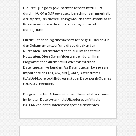
Die Erzeugung des gewünschten Reports ist zu 100%
durch TFORMer SDK gekapselt. Berechnungen innerhalb
der Reports, Druckersteuerung wie Schachtauswahl oder
Papierselektion werden durch das Layout selbst
durchgeführt.
Für die Generierung eines Reports benötigt TFORMer SDK
den Dokumententwurf und die zu druckenden
Nutzdaten. Datenfelder dienen als Platzhalter für
Nutzdaten. Diese Datenfelder werden durch Ihren
Programmcode direkt befüllt oder mit externen
Datenquellen verbunden. Als Datenquellen können Sie
Importdateien (TXT, CSV, XML), URLs, Datenströme
(BASE64-kodierte XML-Streams) oder Datenbank-Queries
(ODBC) verwenden.
Der gewünschte Dokumententwurf kann als Dateiname
im lokalen Dateisystem, als URL oder ebenfalls als
BASE64-kodierter Datenstrom spezifiziert werden.