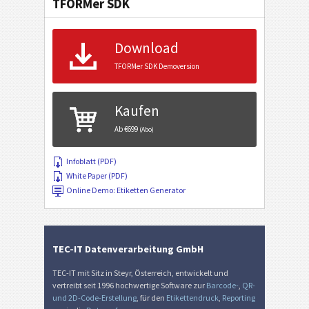
TFORMer SDK
Download
TFORMer SDK Demoversion
Kaufen
Ab €699
(Abo)
Infoblatt (PDF)
White Paper (PDF)
Online Demo: Etiketten Generator
TEC-IT Datenverarbeitung GmbH
TEC-IT mit Sitz in Steyr, Österreich, entwickelt und
vertreibt seit 1996 hochwertige Software zur
Barcode-
,
QR-
und 2D-Code-Erstellung
, für den
Etikettendruck
,
Reporting