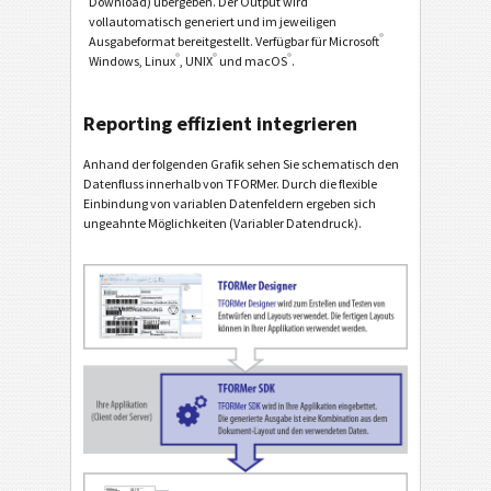
Download) übergeben. Der Output wird
vollautomatisch generiert und im jeweiligen
®
Ausgabeformat bereitgestellt. Verfügbar für Microsoft
®
®
®
Windows, Linux
, UNIX
und macOS
.
Reporting effizient integrieren
Anhand der folgenden Grafik sehen Sie schematisch den
Datenfluss innerhalb von TFORMer. Durch die flexible
Einbindung von variablen Datenfeldern ergeben sich
ungeahnte Möglichkeiten (Variabler Datendruck).