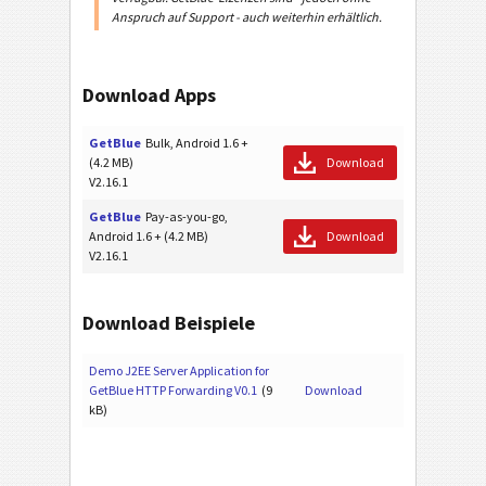
Anspruch auf Support - auch weiterhin erhältlich.
Download Apps
GetBlue
Bulk, Android 1.6 +
(4.2 MB)
Download
V2.16.1
GetBlue
Pay-as-you-go,
Android 1.6 + (4.2 MB)
Download
V2.16.1
Download Beispiele
Demo J2EE Server Application for
GetBlue HTTP Forwarding V0.1
(9
Download
kB)