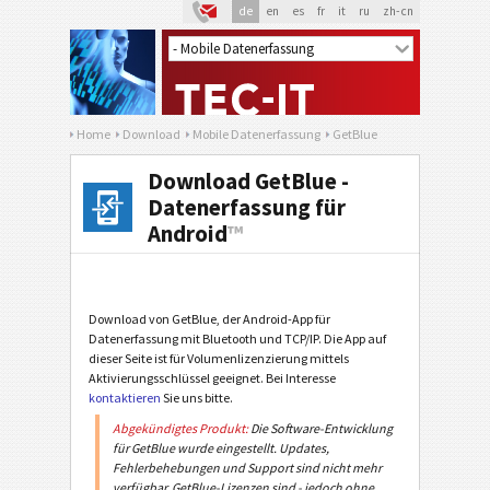
de
en
es
fr
it
ru
zh-cn
Home
Download
Mobile Datenerfassung
GetBlue
Download GetBlue -
Datenerfassung für
Android
™
Download von GetBlue, der Android-App für
Datenerfassung mit Bluetooth und TCP/IP. Die App auf
dieser Seite ist für Volumenlizenzierung mittels
Aktivierungsschlüssel geeignet. Bei Interesse
kontaktieren
Sie uns bitte.
Abgekündigtes Produkt:
Die Software-Entwicklung
für GetBlue wurde eingestellt. Updates,
Fehlerbehebungen und Support sind nicht mehr
verfügbar. GetBlue-Lizenzen sind - jedoch ohne