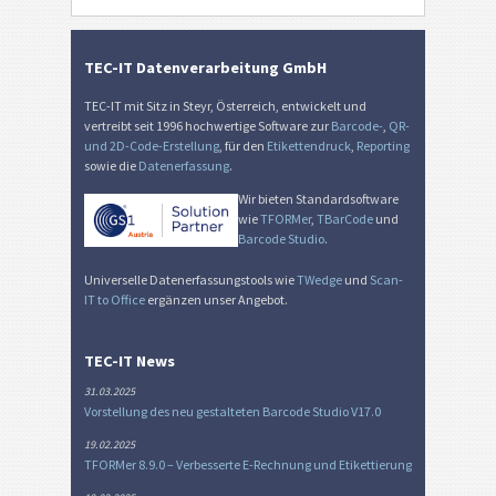
TEC-IT Datenverarbeitung GmbH
TEC-IT mit Sitz in Steyr, Österreich, entwickelt und
vertreibt seit 1996 hochwertige Software zur
Barcode-
,
QR-
und 2D-Code-Erstellung
, für den
Etikettendruck
,
Reporting
sowie die
Datenerfassung
.
Wir bieten Standardsoftware
wie
TFORMer
,
TBarCode
und
Barcode Studio
.
Universelle Datenerfassungstools wie
TWedge
und
Scan-
IT to Office
ergänzen unser Angebot.
TEC-IT News
31.03.2025
Vorstellung des neu gestalteten Barcode Studio V17.0
19.02.2025
TFORMer 8.9.0 – Verbesserte E-Rechnung und Etikettierung