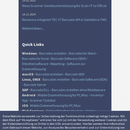
19.02.2025
Neue Scanner-Geräteunterstützung für Scan-IT to Office!
19.11.2024
Revenova integriert TEC-IT Barcode-API in Salesforce-TMS
Weitere News...
Quick Links
Windows
-
Barcodes erstellen
-
Barcodes für Word
-
Barcodes für Excel
-
Barcode Software (SDK)
-
Etikettensoftware
-
Reporting
-
Software zur
Datenerfassung
macOS
-
Barcodes erstellen
-
Barcode SDK
Linux, UNIX
-
Barcodes erstellen
-
Barcode Software (SDK)
-
Barcode Server
SAP
-
Barcode DLL
-
Barcodes erstellen ohne Middleware
Android
-
Mobile Datenerfassung für PC/Mac
-
Inventur-
App
-
Scanner Tastatur
iOS
-
Mobile Datenerfassung für PC/Mac
Web Services
-
Online Etiketten drucken
-
Online
Barcode Generator
-
Online QR-Code Generator
Diese Website verwendet zur Sicher­stellung der Funk­tionalität unbedingt nötige Cookies. Mit
dem Klick auf “Akzeptieren” erklären Sie sich (a) mit der Verwendung weiterer Cookies und (b)
der Daten­übermittlung an Dritte in den USA, einverstanden. Hierbei werden Ihre Information
zum Gebrauch dieser Website, zur Analyse des Besucher­verkehrs und zur Unter­stützung von