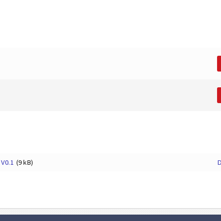
 V0.1
(9 kB)
D