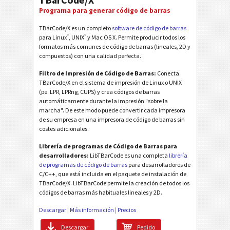
TBarCode/X
Programa para generar código de barras
TBarCode/X es un completo
software de código de barras
®
®
para Linux
, UNIX
y Mac OS X. Permite producir todos los
formatos más comunes de código de barras (lineales, 2D y
compuestos) con una calidad perfecta.
Filtro de Impresión de Código de Barras:
Conecta
TBarCode/X en el sistema de impresión de Linux o UNIX
(pe. LPR, LPRng, CUPS) y crea códigos de barras
automáticamente durante la impresión "sobre la
marcha". De este modo puede convertir cada impresora
de su empresa en una impresora de código de barras sin
costes adicionales.
Librería de programas de Código de Barras para
desarrolladores:
LibTBarCode es una completa
librería
de programas de código de barras
para desarrolladores de
C/C++, que está incluida en el paquete de instalación de
TBarCode/X. LibTBarCode permite la creación de todos los
códigos de barras más habituales lineales y 2D.
Descargar
|
Más información
|
Precios
Descargar
Pedido