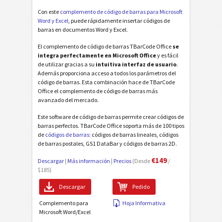
Con este
complemento de código de barras para Microsoft
Word y Excel
, puede rápidamente insertar códigos de
barras en documentos Word y Excel.
El complemento de código de barras TBarCode Office
se
integra perfectamente en Microsoft Office
y es fácil
de utilizar gracias a su
intuitiva interfaz de usuario
.
Además proporciona acceso a todos los parámetros del
código de barras. Esta combinación hace de TBarCode
Office el complemento de código de barras más
avanzado del mercado.
Este software de código de barras permite crear códigos de
barras perfectos. TBarCode Office soporta más de 100 tipos
de
códigos de barras
: códigos de barras lineales, códigos
de barras postales, GS1 DataBar y códigos de barras 2D.
€149
Descargar
|
Más información
|
Precios
(Desde
/
$185)
Descargar
Pedido
Complemento para
Hoja Informativa
Microsoft Word/Excel