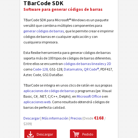
TBarCode SDK
Software para generar códigos de barras
TBarCode SDK para Microsoft® Windows es un paquete
versátil que combina múltiples componentes para
generar códigos de barras
, que le permite crear e imprimir
códigos de barras en cualquier aplicación y con
cualquiera impresora.
Esta flexibe herramienta para generar códigos de barras
soporta más de 100 tipos de códigos de barras diferentes.
Entre ellos se encuentran
códigos de barras lineales y 2D
como
Code-128
, GS1-128,
Datamatrix
,
QR Code®
, PDF417,
Aztec Code, GS1 DataBar.
TBarCode se integra en unos clics de ratón en sus propias
aplicaciones de código de barras
y programas (pe. Visual
Basic, C#, .NET, C/C++, Delphi), en
Microsoft Office
o en
aplicaciones web
. Como resultado obtendrá códigos de
barras de perfecta calidad.
€168
Descargar
|
Más información
|
Precios
(Desde
/
$209)
Descargar
Pedido