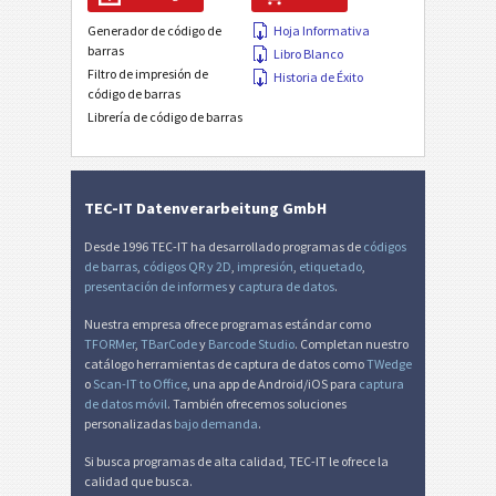
Generador de código de
Hoja Informativa
barras
Libro Blanco
Filtro de impresión de
Historia de Éxito
código de barras
Librería de código de barras
TEC-IT Datenverarbeitung GmbH
Desde 1996 TEC-IT ha desarrollado programas de
códigos
de barras
,
códigos QR y 2D
,
impresión
,
etiquetado
,
presentación de informes
y
captura de datos
.
Nuestra empresa ofrece programas estándar como
TFORMer
,
TBarCode
y
Barcode Studio
. Completan nuestro
catálogo herramientas de captura de datos como
TWedge
o
Scan-IT to Office
, una app de Android/iOS para
captura
de datos móvil
. También ofrecemos soluciones
personalizadas
bajo demanda
.
Si busca programas de alta calidad, TEC-IT le ofrece la
calidad que busca.