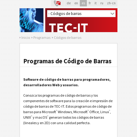
de
en
es
fr
it
ru
zh-cn
Inicio
Programas
Códigos de barras
Programas de Código de Barras
Software de código de barras para programadores,
desarrolladores Web y usuarios.
Conozca los programas de código de barras y los
componentes de software para la creación e impresión de
código de barras de TEC-IT. Estos programas de código de
®
®
®
barras para Microsoft
Windows, Microsoft
Office, Linux
,
®
®
UNIX
y macOS
generan todos los códigos de barras
(lineales y en 2D) con una calidad perfecta.