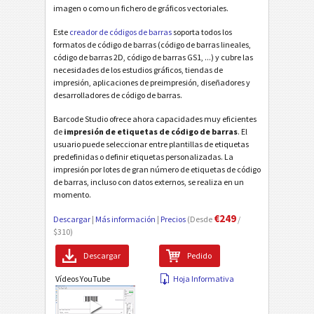
imagen o como un fichero de gráficos vectoriales.
Este
creador de códigos de barras
soporta todos los
formatos de código de barras (código de barras lineales,
código de barras 2D, código de barras GS1, ...) y cubre las
necesidades de los estudios gráficos, tiendas de
impresión, aplicaciones de preimpresión, diseñadores y
desarrolladores de código de barras.
Barcode Studio ofrece ahora capacidades muy eficientes
de
impresión de etiquetas de código de barras
. El
usuario puede seleccionar entre plantillas de etiquetas
predefinidas o definir etiquetas personalizadas. La
impresión por lotes de gran número de etiquetas de código
de barras, incluso con datos externos, se realiza en un
momento.
€249
Descargar
|
Más información
|
Precios
(Desde
/
$310)
Descargar
Pedido
Vídeos YouTube
Hoja Informativa