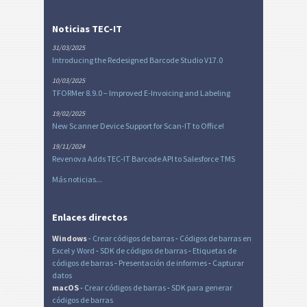
Noticias TEC-IT
31/03/2025
Introducing the Redesigned Barcode Studio V17.0
10/03/2025
TFORMer 8.9.0 – Improved E-Invoicing and Labeling
19/02/2025
New Scanner Device Support for Scan-IT to Office!
19/11/2024
Revenova Adds TEC-IT Barcode API to Salesforce TMS
Más noticias...
Enlaces directos
Windows
-
Crear códigos de barras
-
Códigos de barras en
Excel
y Word
-
SDK de códigos de barras
-
Etiquetas de
códigos de barras
-
Presentación de informes
-
Capturar
datos
macOS
-
Crear códigos de barras
-
SDK para generar
códigos de barras