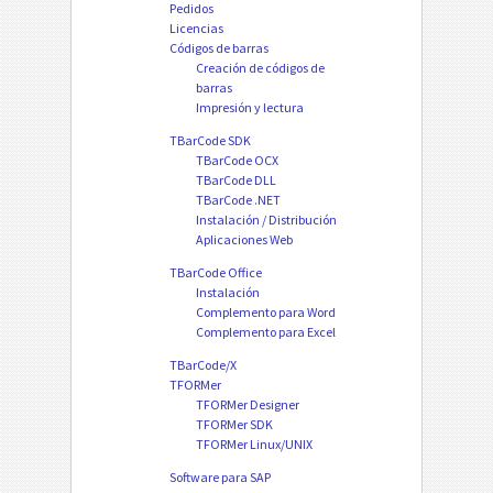
Pedidos
Licencias
Códigos de barras
Creación de códigos de
barras
Impresión y lectura
TBarCode SDK
TBarCode OCX
TBarCode DLL
TBarCode .NET
Instalación / Distribución
Aplicaciones Web
TBarCode Office
Instalación
Complemento para Word
Complemento para Excel
TBarCode/X
TFORMer
TFORMer Designer
TFORMer SDK
TFORMer Linux/UNIX
Software para SAP