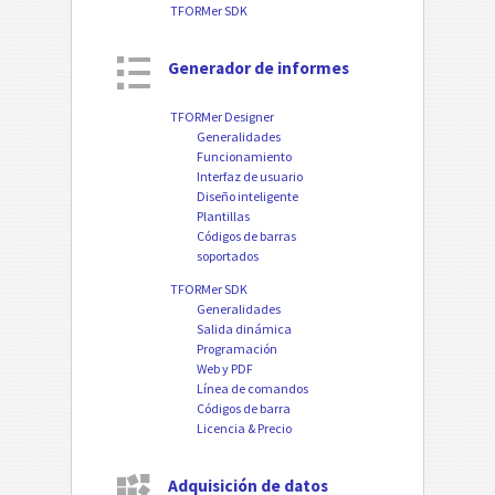
TFORMer SDK
Generador de informes
TFORMer Designer
Generalidades
Funcionamiento
Interfaz de usuario
Diseño inteligente
Plantillas
Códigos de barras
soportados
TFORMer SDK
Generalidades
Salida dinámica
Programación
Web y PDF
Línea de comandos
Códigos de barra
Licencia & Precio
Adquisición de datos