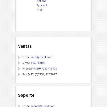
Italiano
Русский
中文
Ventas
Email:
sales@tec-it.com
Skype:
TECITSales
Phone:
[+43] (0)7252 / 72 720
Fax: [+43] (0)7252 / 72 720 77
Soporte
Email:
support@tec-it.com