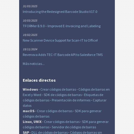
31/03/2025
Introducing the Redesigned Barcode Studio V17.0
10/03/2025
TFORMer 8.9.0 – Improved E-Invoicing and Labeling
19/02/2025
New Scanner Device Support for Scan-IT to Office!
19/11/2024
Revenova Adds TEC-IT Barcode API to Salesforce TMS
Más noticias...
Enlaces directos
Windows
-
Crear códigos de barras
-
Códigos de barras en
Excel
y Word
-
SDK de códigos de barras
-
Etiquetas de
códigos de barras
-
Presentación de informes
-
Capturar
datos
macOS
-
Crear códigos de barras
-
SDK para generar
códigos de barras
Linux, UNIX
-
Crear códigos de barras
-
SDK para generar
códigos de barras
-
Servidor de códigos de barras
SAP
-
DLL de código de barras
-
Códigos de barras sin