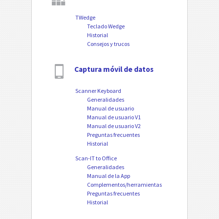
TWedge
Teclado Wedge
Historial
Consejos y trucos
Captura móvil de datos
Scanner Keyboard
Generalidades
Manual de usuario
Manual de usuario V1
Manual de usuario V2
Preguntas frecuentes
Historial
Scan-IT to Office
Generalidades
Manual de la App
Complementos/herramientas
Preguntas frecuentes
Historial