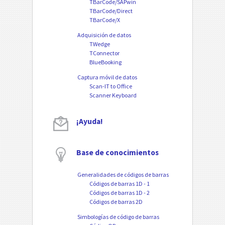
TBarCode/SAPwin
TBarCode/Direct
TBarCode/X
Adquisición de datos
TWedge
TConnector
BlueBooking
Captura móvil de datos
Scan-IT to Office
Scanner Keyboard
¡Ayuda!
Base de conocimientos
Generalidades de códigos de barras
Códigos de barras 1D - 1
Códigos de barras 1D - 2
Códigos de barras 2D
Simbologías de código de barras