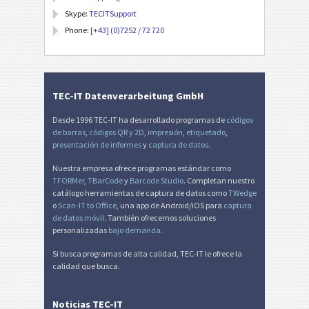
Skype:
TECITSupport
Phone:
[+43] (0)7252 / 72 720
TEC-IT Datenverarbeitung GmbH
Desde 1996 TEC-IT ha desarrollado programas de
códigos
de barras
,
códigos QR y 2D
,
impresión
,
etiquetado
,
presentación de informes
y
captura de datos
.
Nuestra empresa ofrece programas estándar como
TFORMer
,
TBarCode
y
Barcode Studio
. Completan nuestro
catálogo herramientas de captura de datos como
TWedge
o
Scan-IT to Office
, una app de Android/iOS para
captura
de datos móvil
. También ofrecemos soluciones
personalizadas
bajo demanda
.
Si busca programas de alta calidad, TEC-IT le ofrece la
calidad que busca.
Noticias TEC-IT