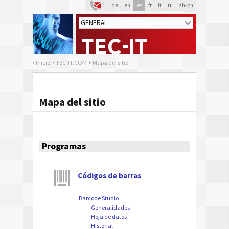
de
en
es
fr
it
ru
zh-cn
Inicio
TEC-IT.COM
Mapa del sitio
Mapa del sitio
Programas
Códigos de barras
Barcode Studio
Generalidades
Hoja de datos
Historial