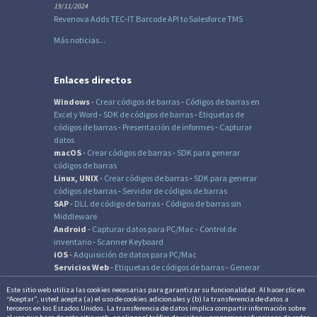
19/11/2024
Revenova Adds TEC-IT Barcode API to Salesforce TMS
Más noticias...
Enlaces directos
Windows
-
Crear códigos de barras
-
Códigos de barras en
Excel
y Word
-
SDK de códigos de barras
-
Etiquetas de
códigos de barras
-
Presentación de informes
-
Capturar
datos
macOS
-
Crear códigos de barras
-
SDK para generar
códigos de barras
Linux, UNIX
-
Crear códigos de barras
-
SDK para generar
códigos de barras
-
Servidor de códigos de barras
SAP
-
DLL de código de barras
-
Códigos de barras sin
Middleware
Android
-
Capturar datos para PC/Mac
-
Control de
inventario
-
Scanner Keyboard
iOS
-
Adquisición de datos para PC/Mac
Servicios Web
-
Etiquetas de códigos de barras
-
Generar
códigos de barras
-
Generar códigos QR
Este sitio web utiliza las cookies necesarias para garantizar su fun­cio­na­li­dad. Al hacer clic en
“Aceptar”, usted acepta (a) el uso de cookies adicionales y (b) la trans­fe­ren­cia de datos a
terceros en los Estados Unidos. La trans­fe­ren­cia de datos implica compartir información sobre