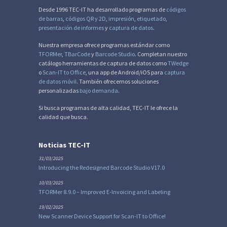
Desde 1996 TEC-IT ha desarrollado programas de
códigos
de barras
,
códigos QR y 2D
,
impresión
,
etiquetado
,
presentación de informes
y
captura de datos
.
Nuestra empresa ofrece programas estándar como
TFORMer
,
TBarCode
y
Barcode Studio
. Completan nuestro
catálogo herramientas de captura de datos como
TWedge
o
Scan-IT to Office
, una app de Android/iOS para
captura
de datos móvil
. También ofrecemos soluciones
personalizadas
bajo demanda
.
Si busca programas de alta calidad, TEC-IT le ofrece la
calidad que busca.
Noticias TEC-IT
31/03/2025
Introducing the Redesigned Barcode Studio V17.0
10/03/2025
TFORMer 8.9.0 – Improved E-Invoicing and Labeling
19/02/2025
New Scanner Device Support for Scan-IT to Office!