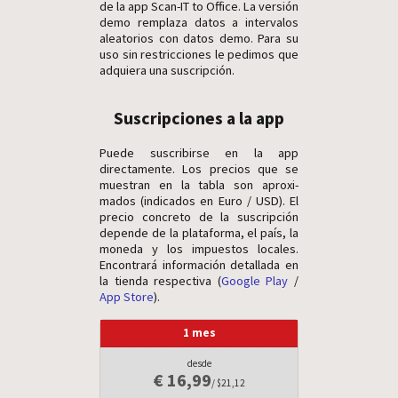
de la app Scan-IT to Office. La versión
demo remplaza datos a intervalos
aleatorios con datos demo. Para su
uso sin restricciones le pedimos que
adquiera una suscripción.
Suscripciones a la app
Puede suscribirse en la app
directamente. Los precios que se
muestran en la tabla son aproxi­
mados (indicados en Euro / USD). El
precio concreto de la suscripción
depende de la plata­forma, el país, la
moneda y los impu­estos locales.
Encontrará infor­mación detallada en
la tienda respectiva (
Google Play
/
App Store
).
1 mes
desde
€ 16,99
/ $21,12