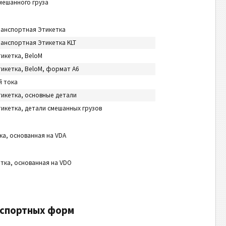
мешанного груза
Транспортная Этикетка
ранспортная Этикетка KLT
икетка, BeloM
икетка, BeloM, формат A6
й тока
икетка, основные детали
икетка, детали смешанных грузов
ка, основанная на VDA
тка, основанная на VDO
нспортных форм