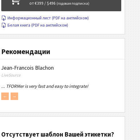
от €399 / $496
(годовая подписка)
Информационный лист (PDF на английском)
Белая книга (PDF на английском)
Рекомендации
Jean-Francois Blachon
LiveSource
... TFORMer is very fast and easy to integrate!
←
→
Отсутствует шаблон Вашей этикетки?