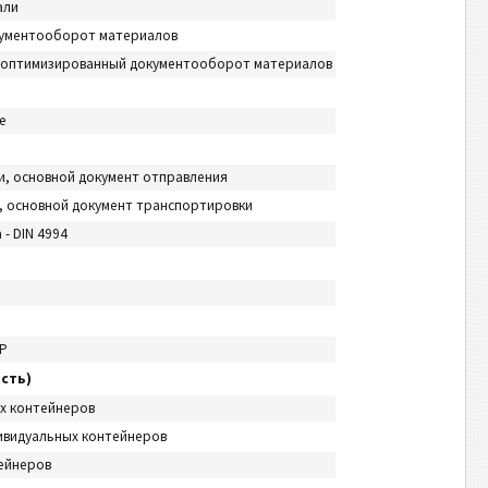
али
ументооборот материалов
W оптимизированный документооборот материалов
е
и, основной документ отправления
, основной документ транспортировки
- DIN 4994
3P
сть)
ых контейнеров
ивидуальных контейнеров
тейнеров