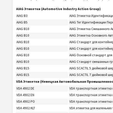
AIAG Этикетки (Automotive Industry Action Group)
AIAG B3
AIAG Этикетка Идентификац
AIAG B5
AIAG Тег Идентификации Пер
AIAG B10
AIAG Этикетка Смешанного 
AIAG B10
AIAG Этикетка Основного А
AIAG B10
AIAG Стандарт для контейне
AIAG B10
AIAG Стандарт для контейне
AIAG B10
AIAG Основной стандарт для
AIAG B10
AIAG Стандарт смешанных гр
AIAG B15
AIAG SCACTIL 5 дюймовой ш
AIAG B15
AIAG SCACTIL 7 дюймовой ш
VDA Этикетки (Немецкая Автомобильная Промышленнос
VDA 4902 DE
VDA транспортная этикетка 
VDA 4902 EN
VDA транспортная этикетка в
VDA 4902 PO
VDA транспортная этикетка 
VDA 4902 KLT
VDA этикетка для маленьких 