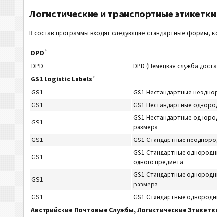
Логистические и транспортные этикетки д
В состав программы входят следующие стандартные формы, ко
®
DPD
DPD
DPD (Немецкая служба доста
®
GS1 Logistic Labels
GS1
GS1 Нестандартные неоднор
GS1
GS1 Нестандартные однород
GS1 Нестандартные однород
GS1
размера
GS1
GS1 Стандартные неоднород
GS1 Стандартные однородные
GS1
одного предмета
GS1 Стандартные однородны
GS1
размера
GS1
GS1 Стандартные однородны
Австрийские Почтовые Службы, Логистические Этикетк