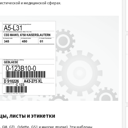
гистической и медицинской сферах.
ы, листы и этикетки
GM, GTL, Odette, GS1 и многие другие). Эти шаблоны