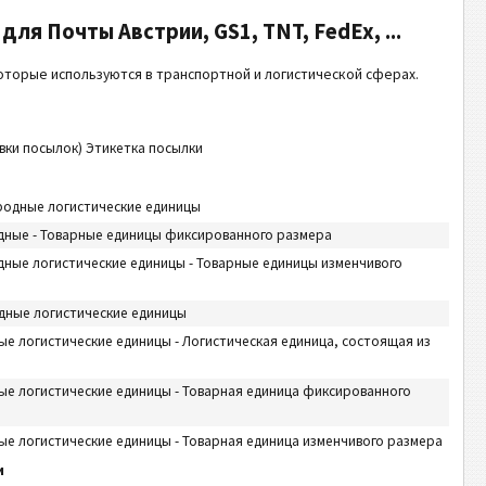
ля Почты Австрии, GS1, TNT, FedEx, ...
торые используются в транспортной и логистической сферах.
вки посылок) Этикетка посылки
одные логистические единицы
ные - Товарные единицы фиксированного размера
ные логистические единицы - Товарные единицы изменчивого
ные логистические единицы
 логистические единицы - Логистическая единица, состоящая из
е логистические единицы - Товарная единица фиксированного
е логистические единицы - Товарная единица изменчивого размера
и