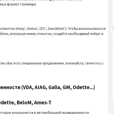
иц и формат страницы).
®
®
®
®
этикеток (Avery
, Herma
, LTO
, Zweckform
). Чтобы воспользоваться
лон, используя номер этикетки, создайте необходимый лейаут и
Если у Вас есть специальные предложения, пожалуйста,
свяжитесь с
сти (VDA, AIAG, Galia, GM, Odette...)
Odette, BeloM, Ames-T
оторые используются в автомобильной промышленности.