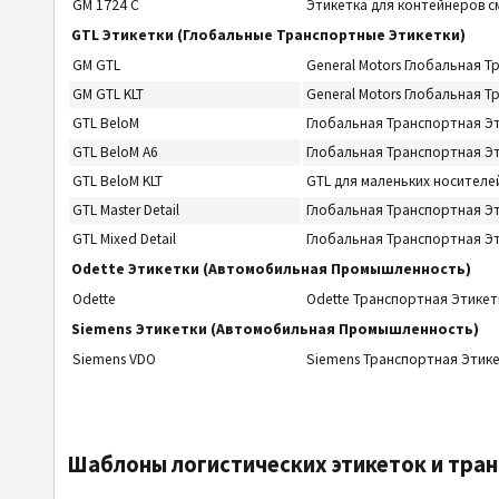
GM 1724 C
Этикетка для контейнеров с
GTL Этикетки (Глобальные Транспортные Этикетки)
GM GTL
General Motors Глобальная 
GM GTL KLT
General Motors Глобальная Т
GTL BeloM
Глобальная Транспортная Эт
GTL BeloM A6
Глобальная Транспортная Эт
GTL BeloM KLT
GTL для маленьких носителе
GTL Master Detail
Глобальная Транспортная Эт
GTL Mixed Detail
Глобальная Транспортная Эт
Odette Этикетки (Автомобильная Промышленность)
Odette
Odette Транспортная Этикет
Siemens Этикетки (Автомобильная Промышленность)
Siemens VDO
Siemens Транспортная Этике
Шаблоны логистических этикеток и тра