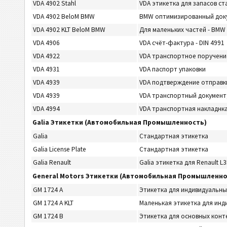
VDA 4902 Stahl
VDA этикетка для запасов ст
VDA 4902 BeloM BMW
BMW оптимизированный док
VDA 4902 KLT BeloM BMW
Для маленьких частей - BM
VDA 4906
VDA счёт-фактура - DIN 4991
VDA 4922
VDA транспортное поручени
VDA 4931
VDA паспорт упаковки
VDA 4939
VDA подтверждение отправк
VDA 4939
VDA транспортный документ
VDA 4994
VDA транспортная накладнка 
Galia Этикетки (Автомобильная Промышленность)
Galia
Стандартная этикетка
Galia License Plate
Стандартная этикетка
Galia Renault
Galia этикетка для Renault L
General Motors Этикетки (Автомобильная Промышленно
GM 1724 A
Этикетка для индивидуальн
GM 1724 A KLT
Маленькая этикетка для инд
GM 1724 B
Этикетка для основных кон