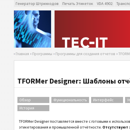
Генератор Штрихкодов
Печать Этикеток
VDA 4902
Трансп
Главная
Программы
Программы для создания отчетов
TFORMe
TFORMer Designer: Шаблоны отч
Обзор
Функциональность
Интерфейс
У
История
TFORMer Designer поставляется вместе с готовыми к использ
этикетирования и промышленной отчётности.
Отсутствуют 