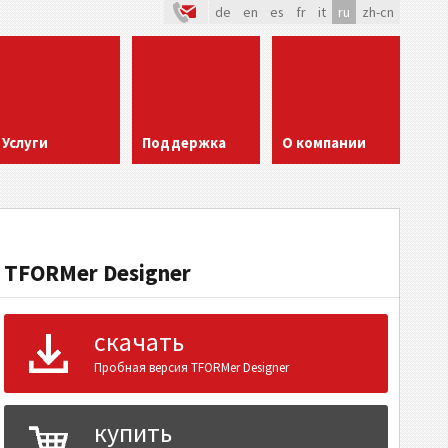
de
en
es
fr
it
ru
zh-cn
Услуги
Поддержка
О компании
TFORMer Designer
скачать
Пробная версия TFORMer Designer
купить