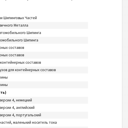
ии Шипинговых Частей
вичного Металла
Автомобильного Шипинга
втомобильного Шипинга
рных составов
рных составов
 контейнерных составов
узов для контейнерных составов
ирины
ирины
ть)
версии 4, немецкий
ерсии 4, английский
версии 4, португальский
частей, маленький носитель тока