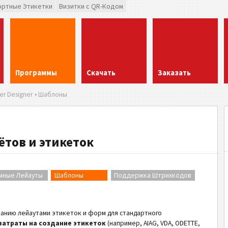
ортные Этикетки
Визитки с QR-Кодом
Программы
Скачать
Заказать
r Designer
Шаблоны
ётов и этикеток
мные Лейауты
Шаблоны
Поддержка Штрихкодов
ованию лейаутами этикеток и форм для стандартного
затраты на создание этикеток
(например, AIAG, VDA, ODETTE,