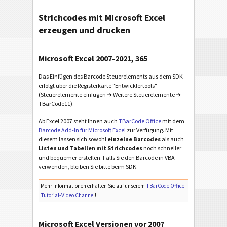
Strichcodes mit Microsoft Excel
erzeugen und drucken
Microsoft Excel 2007-2021, 365
Das Einfügen des Barcode Steuerelements aus dem SDK
erfolgt über die Registerkarte "Entwicklertools"
(Steuerelemente einfügen ➔ Weitere Steuerelemente ➔
TBarCode11).
Ab Excel 2007 steht Ihnen auch
TBarCode Office
mit dem
Barcode Add-In für Microsoft Excel
zur Verfügung. Mit
diesem lassen sich sowohl
einzelne Barcodes
als auch
Listen und Tabellen mit Strichcodes
noch schneller
und bequemer erstellen. Falls Sie den Barcode in VBA
verwenden, bleiben Sie bitte beim SDK.
Mehr Informationen erhalten Sie auf unserem
TBarCode Office
Tutorial-Video Channel
!
Microsoft Excel Versionen vor 2007