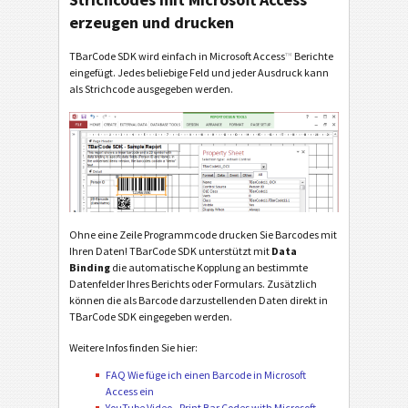
erzeugen und drucken
TBarCode SDK wird einfach in Microsoft Access
™
Berichte
eingefügt. Jedes beliebige Feld und jeder Ausdruck kann
als Strichcode ausgegeben werden.
Ohne eine Zeile Programmcode drucken Sie Barcodes mit
Ihren Daten! TBarCode SDK unterstützt mit
Data
Binding
die automatische Kopplung an bestimmte
Datenfelder Ihres Berichts oder Formulars. Zusätzlich
können die als Barcode darzustellenden Daten direkt in
TBarCode SDK eingegeben werden.
Weitere Infos finden Sie hier:
FAQ Wie füge ich einen Barcode in Microsoft
Access ein
YouTube Video - Print Bar Codes with Microsoft