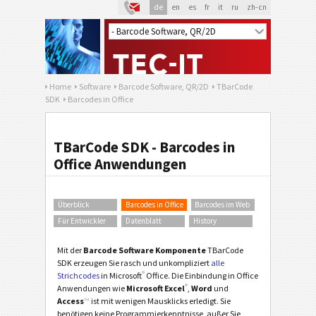
de
en
es
fr
it
ru
zh-cn
Home
Software
Barcode Software, QR/2D
TBarCode
SDK
Barcodes in Office
TBarCode SDK - Barcodes in
Office Anwendungen
Überblick
Barcodes in Office
Barcodes im Web
Für Entwickler
Datenblatt
History
Mit der
Barcode Software Komponente
TBarCode
SDK erzeugen Sie rasch und unkompliziert
alle
®
Strichcodes
in Microsoft
Office. Die Einbindung in Office
®
Anwendungen wie
Microsoft Excel
,
Word
und
Access
™
ist mit wenigen Mausklicks erledigt. Sie
benötigen keine Programmierkenntnisse, außer Sie