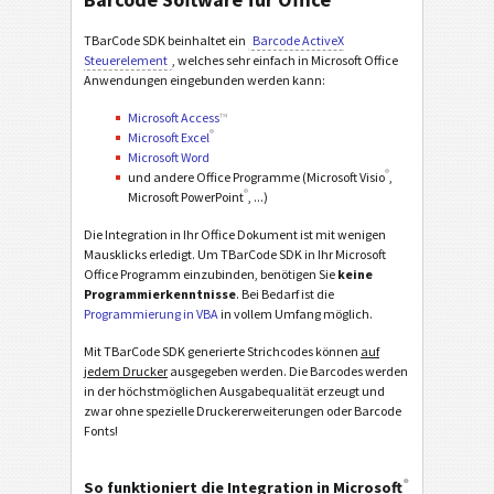
TBarCode SDK beinhaltet ein
Barcode ActiveX
Steuerelement
, welches sehr einfach in Microsoft Office
Anwendungen eingebunden werden kann:
Microsoft Access
™
®
Microsoft Excel
Microsoft Word
®
und andere Office Programme (Microsoft Visio
,
®
Microsoft PowerPoint
, ...)
Die Integration in Ihr Office Dokument ist mit wenigen
Mausklicks erledigt. Um TBarCode SDK in Ihr Microsoft
Office Programm einzubinden, benötigen Sie
keine
Programmierkenntnisse
. Bei Bedarf ist die
Programmierung in VBA
in vollem Umfang möglich.
Mit TBarCode SDK generierte Strichcodes können
auf
jedem Drucker
ausgegeben werden. Die Barcodes werden
in der höchstmöglichen Ausgabequalität erzeugt und
zwar ohne spezielle Druckererweiterungen oder Barcode
Fonts!
®
So funktioniert die Integration in Microsoft