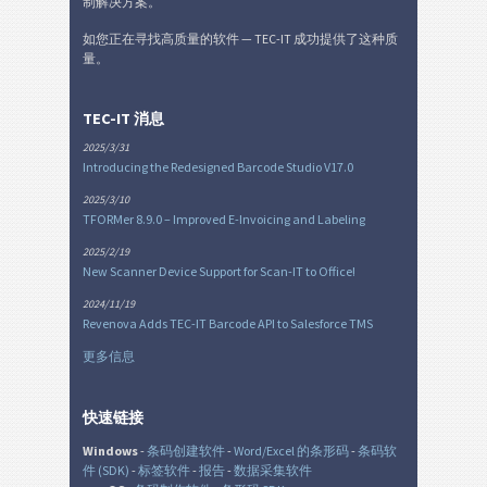
制解决方案。
如您正在寻找高质量的软件 — TEC-IT 成功提供了这种质
量。
TEC-IT 消息
2025/3/31
Introducing the Redesigned Barcode Studio V17.0
2025/3/10
TFORMer 8.9.0 – Improved E-Invoicing and Labeling
2025/2/19
New Scanner Device Support for Scan-IT to Office!
2024/11/19
Revenova Adds TEC-IT Barcode API to Salesforce TMS
更多信息
快速链接
Windows
-
条码创建软件
-
Word/Excel 的条形码
-
条码软
件 (SDK)
-
标签软件
-
报告
-
数据采集软件