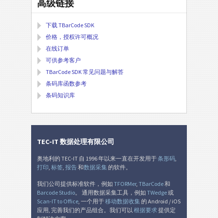
高级链接
下载 TBarCode SDK
价格，授权许可概况
在线订单
可供参考客户
TBarCode SDK 常见问题与解答
条码库函数参考
条码知识库
TEC-IT 数据处理有限公司
奥地利的 TEC-IT 自 1996 年以来一直在开发用于
条形码
,
打印
,
标签
,
报告
和
数据采集
的软件。
我们公司提供标准软件，例如
TFORMer
,
TBarCode
和
Barcode Studio
。 通用数据采集工具，例如
TWedge
或
Scan-IT to Office
, 一个用于
移动数据收集
的 Android / iOS
应用, 完善我们的产品组合。我们可以
根据要求
提供定