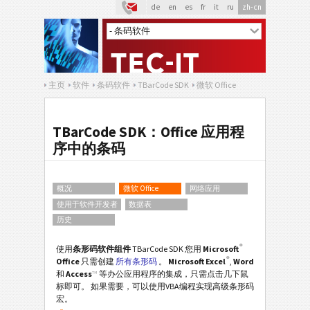
de
en
es
fr
it
ru
zh-cn
主页
软件
条码软件
TBarCode SDK
微软 Office
TBarCode SDK：Office 应用程
序中的条码
概况
微软 Office
网络应用
使用于软件开发者
数据表
历史
®
使用
条形码软件组件
TBarCode SDK 您用
Microsoft
®
Office
只需创建
所有条形码
。
Microsoft Excel
,
Word
和
Access
™
等办公应用程序的集成，只需点击几下鼠
标即可。 如果需要，可以使用VBA编程实现高级条形码
宏。