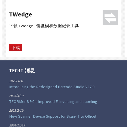
TWedge
下载 TWedge - 键盘楔和数据记录工具
下载
TEC-IT 消息
2025/3/31
Introducing the Redesigned Barcode Studio V17.0
2025/3/10
TFORMer 8.9.0 – Improved E-Invoicing and Labeling
2025/2/19
New Scanner Device Support for Scan-IT to Office!
2024/11/19