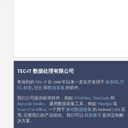
TEC-IT 数据处理有限公司
奥地利的 TEC-IT 自 1996 年以来一直在开发用于
条形码
,
打
印
,
标签
,
报告
和
数据采集
的软件。
我们公司提供标准软件，例如
TFORMer
,
TBarCode
和
Barcode Studio
。 通用数据采集工具，例如
TWedge
或
Scan-IT to Office
, 一个用于
移动数据收集
的 Android / iOS 应
用, 完善我们的产品组合。我们可以
根据要求
提供定制解
决方案。