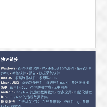
快速链接
Windows
-
条码创建软件
-
Word/Excel 的条形码
-
条码软件
(SDK)
-
标签软件
-
报告
-
数据采集软件
macOS
-
条码制作软件
-
条形码 SDK
Linux, UNIX
-
条码制作软件
-
条码软件(SDK)
-
条码服务器
SAP
-
条形码 DLL
-
条码解决方案 (无中间件)
Android
-
PC / Mac 的远程数据收集
-
盘点应用
-
扫描仪键盘
iOS
-
PC / Mac 的远程数据收集
网页服务
-
在线标签打印
-
在线条形码生成软件
-
QR 条形
码® 生成软件