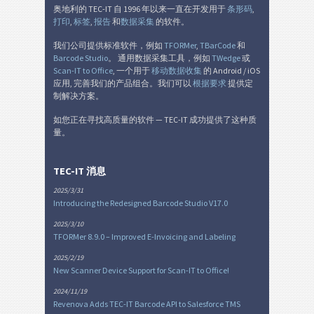
奥地利的 TEC-IT 自 1996 年以来一直在开发用于
条形码
,
打印
,
标签
,
报告
和
数据采集
的软件。
我们公司提供标准软件，例如
TFORMer
,
TBarCode
和
Barcode Studio
。 通用数据采集工具，例如
TWedge
或
Scan-IT to Office
, 一个用于
移动数据收集
的 Android / iOS
应用, 完善我们的产品组合。我们可以
根据要求
提供定
制解决方案。
如您正在寻找高质量的软件 — TEC-IT 成功提供了这种质
量。
TEC-IT 消息
2025/3/31
Introducing the Redesigned Barcode Studio V17.0
2025/3/10
TFORMer 8.9.0 – Improved E-Invoicing and Labeling
2025/2/19
New Scanner Device Support for Scan-IT to Office!
2024/11/19
Revenova Adds TEC-IT Barcode API to Salesforce TMS