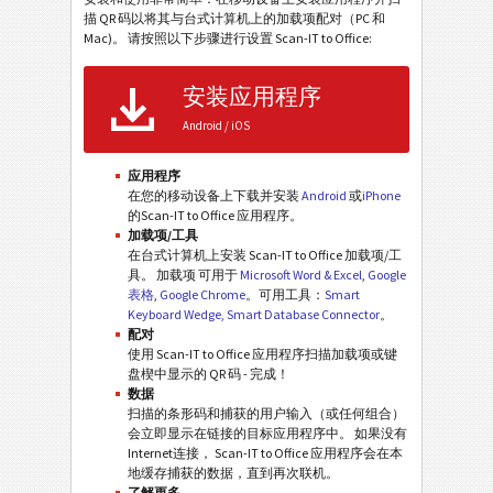
描 QR 码以将其与台式计算机上的加载项配对（PC 和
Mac)。 请按照以下步骤进行设置 Scan-IT to Office:
安装应用程序
Android / iOS
应用程序
在您的移动设备上下载并安装
Android
或
iPhone
的Scan-IT to Office 应用程序。
加载项/工具
在台式计算机上安装 Scan-IT to Office 加载项/工
具。 加载项 可用于
Microsoft Word & Excel
,
Google
表格
,
Google Chrome
。可用工具：
Smart
Keyboard Wedge, Smart Database Connector
。
配对
使用 Scan-IT to Office 应用程序扫描加载项或键
盘楔中显示的 QR 码 - 完成！
数据
扫描的条形码和捕获的用户输入（或任何组合）
会立即显示在链接的目标应用程序中。 如果没有
Internet连接， Scan-IT to Office 应用程序会在本
地缓存捕获的数据，直到再次联机。
了解更多