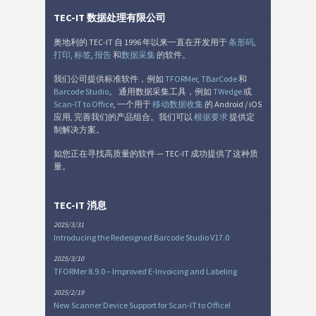
TEC-IT 数据处理有限公司
奥地利的 TEC-IT 自 1996 年以来一直在开发用于
条形码
,
打印
,
标签
,
报告
和
数据采集
的软件。
我们公司提供标准软件，例如
TFORMer
,
TBarCode
和
Barcode Studio
。 通用数据采集工具，例如
TWedge
或
Scan-IT to Office
, 一个用于
移动数据收集
的 Android / iOS
应用, 完善我们的产品组合。我们可以
根据要求
提供定
制解决方案。
如您正在寻找高质量的软件 — TEC-IT 成功提供了这种质
量。
TEC-IT 消息
2025/3/31
Introducing the Redesigned Barcode Studio V17.0
2025/3/10
TFORMer 8.9.0 – Improved E-Invoicing and Labeling
2025/2/19
New Scanner Device Support for Scan-IT to Office!