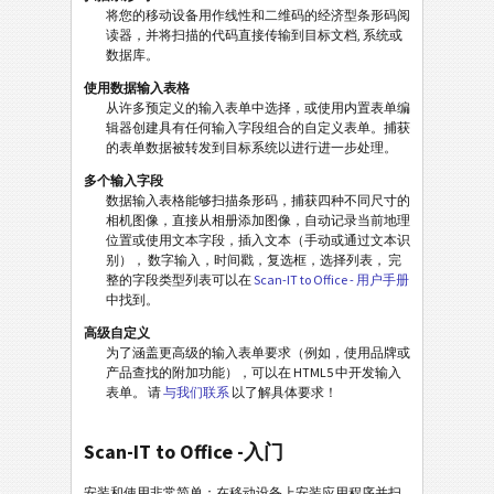
将您的移动设备用作线性和二维码的经济型条形码阅
读器，并将扫描的代码直接传输到目标文档, 系统或
数据库。
使用数据输入表格
从许多预定义的输入表单中选择，或使用内置表单编
辑器创建具有任何输入字段组合的自定义表单。捕获
的表单数据被转发到目标系统以进行进一步处理。
多个输入字段
数据输入表格能够扫描条形码，捕获四种不同尺寸的
相机图像，直接从相册添加图像，自动记录当前地理
位置或使用文本字段，插入文本（手动或通过文本识
别）， 数字输入，时间戳，复选框，选择列表， 完
整的字段类型列表可以在
Scan-IT to Office - 用户手册
中找到。
高级自定义
为了涵盖更高级的输入表单要求（例如，使用品牌或
产品查找的附加功能），可以在 HTML5 中开发输入
表单。 请
与我们联系
以了解具体要求！
Scan-IT to Office -入门
安装和使用非常简单：在移动设备上安装应用程序并扫