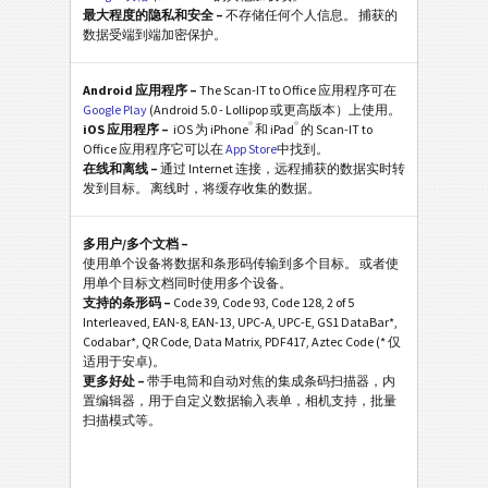
最大程度的隐私和安全 –
不存储任何个人信息。 捕获的
数据受端到端加密保护。
Android 应用程序 –
The Scan-IT to Office 应用程序可在
Google Play
(Android 5.0 - Lollipop 或更高版本）上使用。
®
®
iOS 应用程序 –
iOS 为 iPhone
和 iPad
的 Scan-IT to
Office 应用程序它可以在
App Store
中找到。
在线和离线 –
通过 Internet 连接，远程捕获的数据实时转
发到目标。 离线时，将缓存收集的数据。
多用户/多个文档 –
使用单个设备将数据和条形码传输到多个目标。 或者使
用单个目标文档同时使用多个设备。
支持的条形码 –
Code 39, Code 93, Code 128, 2 of 5
Interleaved, EAN-8, EAN-13, UPC-A, UPC-E, GS1 DataBar*,
Codabar*, QR Code, Data Matrix, PDF417, Aztec Code (* 仅
适用于安卓)。
更多好处 –
带手电筒和自动对焦的集成条码扫描器，内
置编辑器，用于自定义数据输入表单，相机支持，批量
扫描模式等。