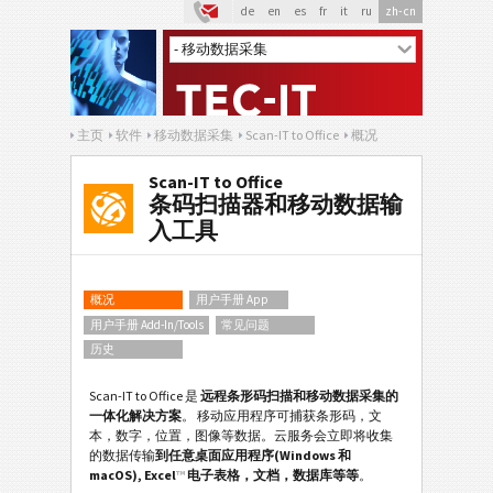
de
en
es
fr
it
ru
zh-cn
主页
软件
移动数据采集
Scan-IT to Office
概况
Scan-IT to Office
条码扫描器和移动数据输
入工具
概况
用户手册 App
用户手册 Add-In/Tools
常见问题
历史
Scan-IT to Office 是
远程条形码扫描和移动数据采集的
一体化解决方案
。 移动应用程序可捕获条形码，文
本，数字，位置，图像等数据。云服务会立即将收集
的数据传输
到任意桌面应用程序(Windows 和
macOS), Excel
™
电子表格，文档，数据库等等
。