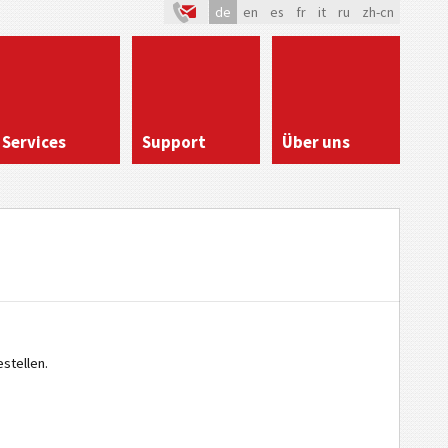
de
en
es
fr
it
ru
zh-cn
Services
Support
Über uns
stellen.