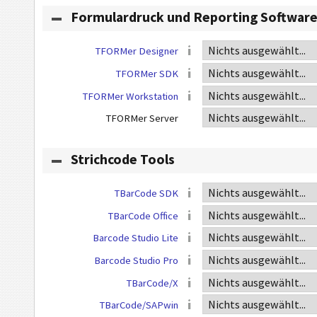
Formulardruck und Reporting Softwar
TFORMer Designer
TFORMer SDK
TFORMer Workstation
TFORMer Server
Strichcode Tools
TBarCode SDK
TBarCode Office
Barcode Studio Lite
Barcode Studio Pro
TBarCode/X
TBarCode/SAPwin