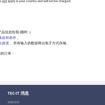
es
not
apply in your country and will not be charged.
息给我 (随时...)
条款和条件
。
私政策
。所有输入的数据将以电子方式存储。
您的订单：
TEC-IT 消息
2025/3/31