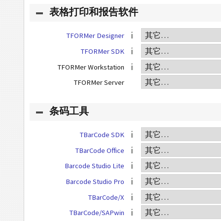
表格打印和报告软件
TFORMer Designer
TFORMer SDK
TFORMer Workstation
TFORMer Server
条码工具
TBarCode SDK
TBarCode Office
Barcode Studio Lite
Barcode Studio Pro
TBarCode/X
TBarCode/SAPwin