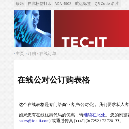
条码
在线标签打印
VDA-4902
航运标签
QR Code 名片
主页
订购
在线订单
在线公对公订购表格
这个在线表格是专门给商业客户(公对公)。我们要求私人
如果您有在线优惠代码的优惠，请
继续在此处
。 您的浏
sales@tec-it.com
) 或通过传真 [++43] (0) 7252 / 72 720 -77。