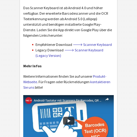
Das Scanner Keyboard ist ab Android 4.0 und höher
verfügbar. Der erweiterte Barcodescanner und die OCR
Texterkennung werden ab Android 5.0 (Lollipop)
unterstützt und benötigen installierte Google Play-
Dienste. Laden Sie die App direkt von Google Play über die
folgenden Links herunter:
Empfohlener Download
🡒 Scanner Keyboard
Legacy Download
🡒 Scanner Keyboard
(Legacy Version)
Mehr Infos
Weitere Informationen finden Sie auf unserer
Produkt-
Webseite
. Für Fragen oder Rückmeldungen
kontaktieren
Sie uns
bitte!