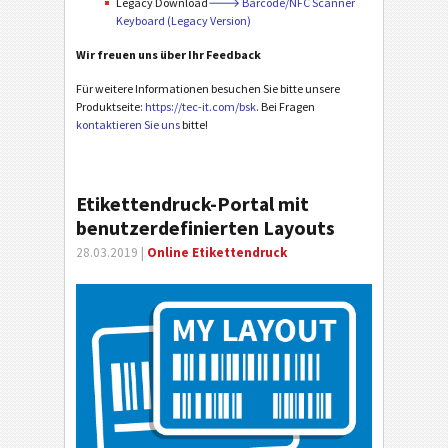
Legacy Download
🡒 Barcode/NFC Scanner
Keyboard (Legacy Version)
Wir freuen uns über Ihr Feedback
Für weitere Informationen besuchen Sie bitte unsere
Produktseite:
https://tec-it.com/bsk
. Bei Fragen
kontaktieren Sie uns
bitte!
Etikettendruck-Portal mit
benutzerdefinierten Layouts
28.03.2019 |
Online Etikettendruck