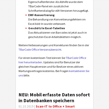
Eigenschaftenfenster. Als Abhilfe wurde dem
TBarCode-Panel ein zusätzlicher
Schriftartendialog für x64-Versionen hinzugefügt.
EMF-Konvertierung
Die Behandlung von Konvertierungsfehlern im
Excel Add-In wurde verbessert.
Geschützte Excel-Tabellen
Das Aktualisieren von Barcodes ist jetzt auch in
geschützten Excel-Arbeitsblättern möglich.
Weitere Verbesserungen und Korrekturen finden Sie in der
TBarCode Office Versionsübersicht
.
Für einen kostenlosen Test können Sie
TBarCode Office
hier herunterladen
. Updates sind für Benutzer der
gleichen Hauptversion und für Besitzer eines aktiven
Wartungsvertrages kostenlos. Bei Fragen
kontaktieren Sie
uns
bitte.
NEU: Mobil erfasste Daten sofort
in Datenbanken speichern
01.10.2019 |
Scan-IT to Office + Smart