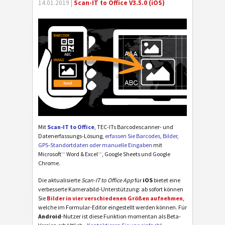
14.01.2019 |
Scan-IT to Office V3.5.0 (iOS)
Mit
Scan-IT to Office
, TEC-ITs Barcodescanner- und
Datenerfassungs-Lösung,
erfassen Sie Barcodes, Bilder,
GPS-Standortdaten oder manuelle Eingaben
mit
Microsoft
™
Word & Excel
™
, Google Sheets und Google
Chrome.
Die aktualisierte
Scan-IT to Office App
für
iOS
bietet eine
verbesserte Kamerabild-Unterstützung: ab sofort können
Sie
Bilder in vier verschiedenen Größen aufnehmen
,
welche im Formular-Editor eingestellt werden können. Für
Android
-Nutzer ist diese Funktion momentan als Beta-