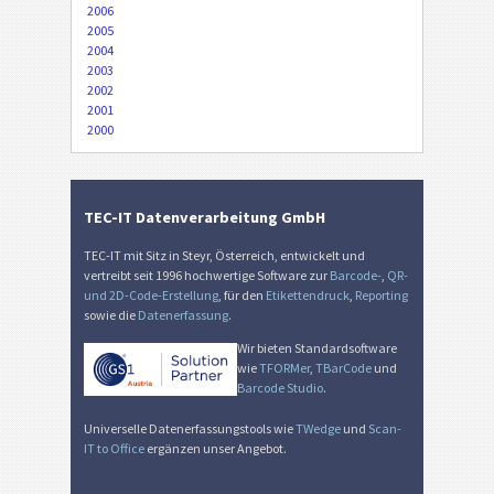
2006
2005
2004
2003
2002
2001
2000
TEC-IT Datenverarbeitung GmbH
TEC-IT mit Sitz in Steyr, Österreich, entwickelt und
vertreibt seit 1996 hochwertige Software zur
Barcode-
,
QR-
und 2D-Code-Erstellung
, für den
Etikettendruck
,
Reporting
sowie die
Datenerfassung
.
Wir bieten Standardsoftware
wie
TFORMer
,
TBarCode
und
Barcode Studio
.
Universelle Datenerfassungstools wie
TWedge
und
Scan-
IT to Office
ergänzen unser Angebot.