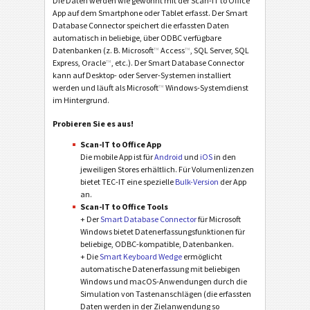
Die Daten werden wie gewohnt mit der Scan-IT to Office
App auf dem Smartphone oder Tablet erfasst. Der Smart
Database Connector speichert die erfassten Daten
automatisch in beliebige, über ODBC verfügbare
Datenbanken (z. B. Microsoft
™
Access
™
, SQL Server, SQL
Express, Oracle
™
, etc.). Der Smart Database Connector
kann auf Desktop- oder Server-Systemen installiert
werden und läuft als Microsoft
™
Windows-Systemdienst
im Hintergrund.
Probieren Sie es aus!
Scan-IT to Office App
Die mobile App ist für
Android
und
iOS
in den
jeweiligen Stores erhältlich. Für Volumenlizenzen
bietet TEC-IT eine spezielle
Bulk-Version
der App
an.
Scan-IT to Office Tools
+ Der
Smart Database Connector
für Microsoft
Windows bietet Datenerfassungsfunktionen für
beliebige, ODBC-kompatible, Datenbanken.
+ Die
Smart Keyboard Wedge
ermöglicht
automatische Datenerfassung mit beliebigen
Windows und macOS-Anwendungen durch die
Simulation von Tastenanschlägen (die erfassten
Daten werden in der Zielanwendung so