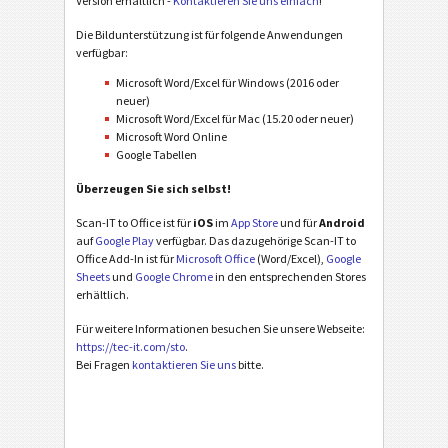
Version erhältlich -
Kontaktieren Sie uns einfach
!
Die Bildunterstützung ist für folgende Anwendungen
verfügbar:
Microsoft Word/Excel für Windows (2016 oder
neuer)
Microsoft Word/Excel für Mac (15.20 oder neuer)
Microsoft Word Online
Google Tabellen
Überzeugen Sie sich selbst!
Scan-IT to Office ist für
iOS
im
App Store
und für
Android
auf
Google Play
verfügbar. Das dazugehörige Scan-IT to
Office Add-In ist für
Microsoft Office
(Word/Excel),
Google
Sheets
und
Google Chrome
in den entsprechenden Stores
erhältlich.
Für weitere Informationen besuchen Sie unsere Webseite:
https://tec-it.com/sto
.
Bei Fragen
kontaktieren Sie uns
bitte.