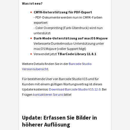
Was ist neu?
CMYK-Unterstützung für PDF-Export
- PDF-Dokumente werden nun in CMYK-Farben
exportiert
- Color Overprinting (Farb-Überdruck) wird nun
unterstützt
Dark-Mode-Unterstützung auf macOS Mojave
Verbesserte Dunkelmodus-Unterstützung unter
macOS Mojave (voller Support folgt)
Verwendet jetzt
TBarCode Library 11.8.1
Weitere Details finden Sie in der
Barcode Studio
Versionsübersicht
.
Für bestehende User von Barcode Studio V15 und für
Kunden mit einem gültigen Wartungsvertrag ist dieses
Update kostenlos:
Download Barcode Studio V15.12.0
. Bei
Fragen
kontaktieren Sie uns
bitte!
Update: Erfassen Sie Bilder in
höherer Auflösung