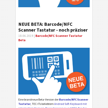
NEUE BETA: Barcode/NFC
Scanner Tastatur - noch präziser
18.06.2019 |
Barcode/NFC Scanner Tastatur
Beta
Eine brandneue Beta-Version der
Barcode/NFC Scanner
Tastatur
, TEC-ITs beliebtem
Android Soft-Keyboard mit