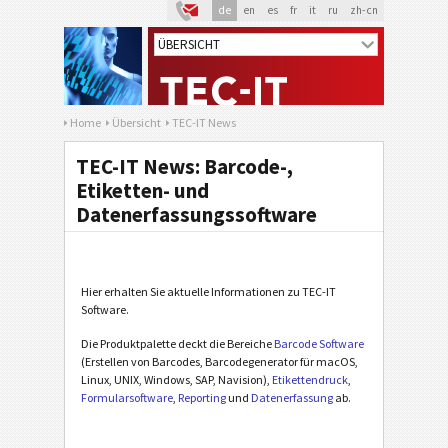
de
en
es
fr
it
ru
zh-cn
Home
Übersicht
TEC-IT News
TEC-IT News: Barcode-,
Etiketten- und
Datenerfassungssoftware
Hier erhalten Sie aktuelle Informationen zu TEC-IT
Software.
Die Produktpalette deckt die Bereiche
Barcode Software
(Erstellen von Barcodes, Barcodegenerator für macOS,
Linux, UNIX, Windows, SAP, Navision),
Etikettendruck
,
Formularsoftware
,
Reporting
und
Datenerfassung
ab.