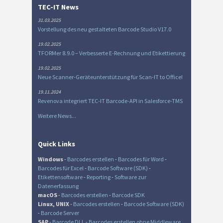
TEC-IT News
31.03.2025
Vorstellung des neu gestalteten Barcode Studio V17.0
19.02.2025
TFORMer 8.9.0 – Verbesserte E-Rechnung und Etikettierung
19.02.2025
Neue Scanner-Geräteunterstützung für Scan-IT to Office!
19.11.2024
Revenova integriert TEC-IT Barcode-API in Salesforce-TMS
Weitere News...
Quick Links
Windows
-
Barcodes erstellen
-
Barcodes für Word
-
Barcodes für Excel
-
Barcode Software (SDK)
-
Etikettensoftware
-
Reporting
-
Software zur
Datenerfassung
macOS
-
Barcodes erstellen
-
Barcode SDK
Linux, UNIX
-
Barcodes erstellen
-
Barcode Software (SDK)
-
Barcode Server
SAP
-
Barcode DLL
-
Barcodes erstellen ohne Middleware