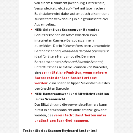
von einem Dokument (Rechnung, Lieferschein,
Versandetikett, etc.) auf - Text mit lateinischen
Buchstaben wird dabei auto­matisch erkannt und
zur weiteren Verwendung in die gewünschte Ziel-
App eingefügt.
NEU: Selektives Scannen von Barcodes
Benutzer können ab sofort zwischen zwei
integrierten Kamera-Barcode­scannern
auswählen. Der in früheren Versionen verwendete
Barcodescanner (
Traditional Barcode Scanner
) ist
ideal für ältere Handymodelle. Der neue
Barcodescanner (
Advanced Barcode Scanner
)
unterstützt das selektive Scannen von Barcodes,
eine
sehr nützliche Funktion, wenn mehrere
Barcodes in der Scan-Ansicht erfasst
werden
: Zum Scannen tippen Sie einfach auf den
gewünschten Barcode.
NEU: Kameraauswahl und Blitzlichtfunktion
in der Scanansicht
Das Blitzlicht und die verwendete Kamera kann
direkt in der Scanansicht aktiviert bzw. gewählt
werden, das
vereinfacht das Arbeiten unter
ungünstigen Scan-Bedingungen
.
Testen Sie das Scanner Keyboard kostenlos!