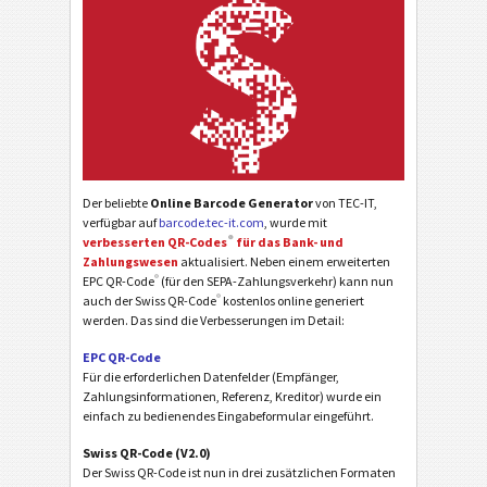
Der beliebte
Online Barcode Generator
von TEC-IT,
verfügbar auf
barcode.tec-it.com
, wurde mit
®
verbesserten QR-Codes
für das Bank- und
Zahlungswesen
aktualisiert. Neben einem erweiterten
®
EPC QR-Code
(für den SEPA-Zahlungsverkehr) kann nun
®
auch der Swiss QR-Code
kostenlos online generiert
werden. Das sind die Verbesserungen im Detail:
EPC QR-Code
Für die erforderlichen Datenfelder (Empfänger,
Zahlungsinformationen, Referenz, Kreditor) wurde ein
einfach zu bedienendes Eingabeformular eingeführt.
Swiss QR-Code (V2.0)
Der Swiss QR-Code ist nun in drei zusätzlichen Formaten