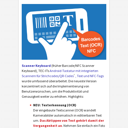
Scanner Keyboard
(früher Barcode/NFC Scanner
Keyboard), TEC-ITs
Android-Tastatur mit integrierten
®
Scannern für Strichcodes/QR-Codes
, Text und NFC-Tags
wurde umfassend über­arbeitet. Die neueste Version
konzentriert sich auf die Implementierung von
Benutzerwünschen, um die Produktivität und
Genauigkeit weiter zu erhöhen. Highlights:
NEU: Texterkennung (OCR)
Der eingebaute Textscanner (OCR) wandelt
Kamerabilder automatisch in editierbaren Text
um.
Das Abtippen von Text gehört damit der
Vergangenheit an
. Nehmen Sie einfach ein Foto