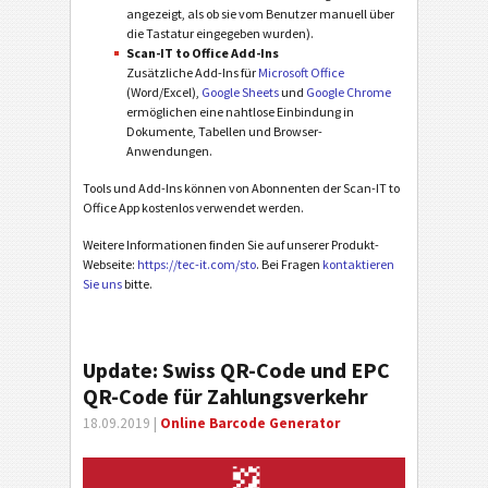
angezeigt, als ob sie vom Benutzer manuell über
die Tastatur eingegeben wurden).
Scan-IT to Office Add-Ins
Zusätzliche Add-Ins für
Microsoft Office
(Word/Excel),
Google Sheets
und
Google Chrome
ermöglichen eine nahtlose Einbindung in
Dokumente, Tabellen und Browser-
Anwendungen.
Tools und Add-Ins können von Abonnenten der Scan-IT to
Office App kostenlos verwendet werden.
Weitere Informationen finden Sie auf unserer Produkt-
Webseite:
https://tec-it.com/sto
. Bei Fragen
kontaktieren
Sie uns
bitte.
Update: Swiss QR-Code und EPC
QR-Code für Zahlungsverkehr
18.09.2019 |
Online Barcode Generator