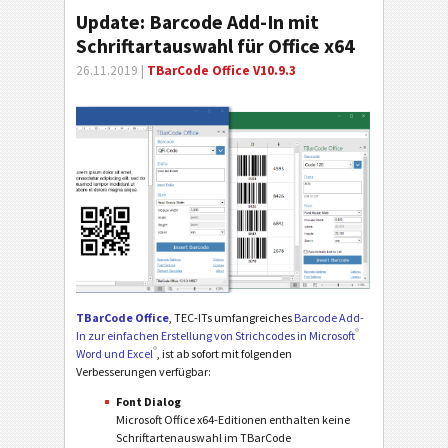
Update: Barcode Add-In mit
Schriftartauswahl für Office x64
26.11.2019 |
TBarCode Office V10.9.3
TBarCode Office
, TEC-ITs umfangreiches
Barcode Add-
®
In zur einfachen Erstellung von Strichcodes in Microsoft
®
Word und Excel
, ist ab sofort mit folgenden
Verbesserungen verfügbar:
Font Dialog
Microsoft Office x64-Editionen enthalten keine
Schriftartenauswahl im TBarCode