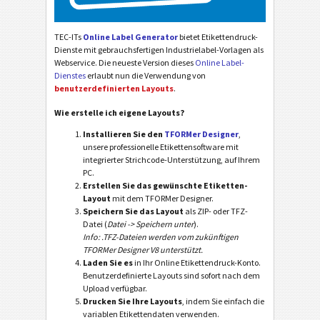
TEC-ITs
Online Label Generator
bietet Etikettendruck-
Dienste mit gebrauchsfertigen Industrielabel-Vorlagen als
Webservice. Die neueste Version dieses
Online Label-
Dienstes
erlaubt nun die Verwendung von
benutzerdefinierten Layouts
.
Wie erstelle ich eigene Layouts?
Installieren Sie den
TFORMer Designer
,
unsere professionelle Etikettensoftware mit
integrierter Strichcode-Unterstützung, auf Ihrem
PC.
Erstellen Sie das gewünschte Etiketten-
Layout
mit dem TFORMer Designer.
Speichern Sie das Layout
als ZIP- oder TFZ-
Datei (
Datei -> Speichern unter
).
Info: .TFZ-Dateien werden vom zukünftigen
TFORMer Designer V8 unterstützt.
Laden Sie es
in Ihr Online Etikettendruck-Konto.
Benutzerdefinierte Layouts sind sofort nach dem
Upload verfügbar.
Drucken Sie Ihre Layouts
, indem Sie einfach die
variablen Etikettendaten verwenden.