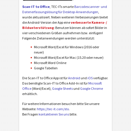
Scan-IT to Office
, TEC-ITs smarte
Barcodescanner- und
Datenerfassungslösung für Desktop-Anwendungen
,
wurde aktualisiert. Neben weiteren Verbesserungen bietet
die Android-Version der App eine
verbesserte Kamera- /
Bildunterstützung
: Benutzer können ab sofort Bilder in
vier verschiedenen Größen aufnehmen bzw. einfügen!
Folgende Zielanwendungen werden unterstützt:
Microsoft Word/Excel für Windows (2016 oder
neuer)
Microsoft Word/Excel für Mac (15.20 oder neuer)
Microsoft Word Online
Google Tabellen
Die Scan-IT to Office App ist für
Android
und
iOS
verfügbar.
Das benötigte Scan-IT to Office Add-In ist für
Microsoft
Office
(Word/Excel),
Google Sheets
und
Google Chrome
erhältlich.
Für weitere Informationen besuchen bitte Sie unsere
Webseite:
https://tec-it.com/sto
.
Bei Fragen
kontaktieren Sie uns
bitte.