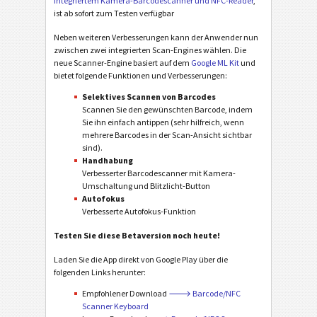
integriertem Kamera-Barcodescanner und NFC-Reader
,
ist ab sofort zum Testen verfügbar
Neben weiteren Verbesserungen kann der Anwender nun
zwischen zwei integrierten Scan-Engines wählen. Die
neue Scanner-Engine basiert auf dem
Google ML Kit
und
bietet folgende Funktionen und Verbesserungen:
Selektives Scannen von Barcodes
Scannen Sie den gewünschten Barcode, indem
Sie ihn einfach antippen (sehr hilfreich, wenn
mehrere Barcodes in der Scan-Ansicht sichtbar
sind).
Handhabung
Verbesserter Barcodescanner mit Kamera-
Umschaltung und Blitzlicht-Button
Autofokus
Verbesserte Autofokus-Funktion
Testen Sie diese Betaversion noch heute!
Laden Sie die App direkt von Google Play über die
folgenden Links herunter:
Empfohlener Download
🡒 Barcode/NFC
Scanner Keyboard