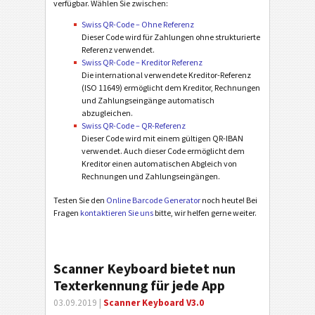
verfügbar. Wählen Sie zwischen:
Swiss QR-Code – Ohne Referenz
Dieser Code wird für Zahlungen ohne strukturierte
Referenz verwendet.
Swiss QR-Code – Kreditor Referenz
Die international verwendete Kreditor-Referenz
(ISO 11649) ermöglicht dem Kreditor, Rechnungen
und Zahlungseingänge automatisch
abzugleichen.
Swiss QR-Code – QR-Referenz
Dieser Code wird mit einem gültigen QR-IBAN
verwendet. Auch dieser Code ermöglicht dem
Kreditor einen automatischen Abgleich von
Rechnungen und Zahlungseingängen.
Testen Sie den
Online Barcode Generator
noch heute! Bei
Fragen
kontaktieren Sie uns
bitte, wir helfen gerne weiter.
Scanner Keyboard bietet nun
Texterkennung für jede App
03.09.2019 |
Scanner Keyboard V3.0