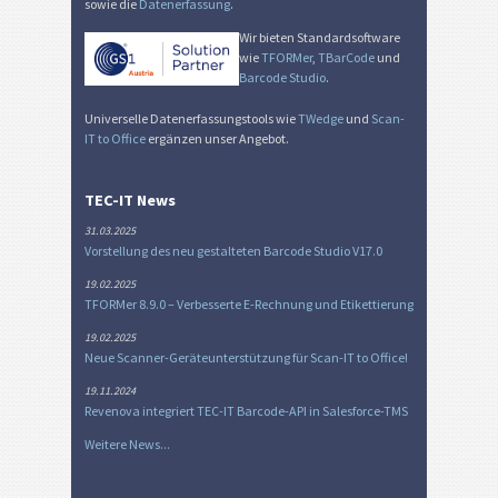
sowie die
Datenerfassung
.
Wir bieten Standardsoftware
wie
TFORMer
,
TBarCode
und
Barcode Studio
.
Universelle Datenerfassungstools wie
TWedge
und
Scan-
IT to Office
ergänzen unser Angebot.
TEC-IT News
31.03.2025
Vorstellung des neu gestalteten Barcode Studio V17.0
19.02.2025
TFORMer 8.9.0 – Verbesserte E-Rechnung und Etikettierung
19.02.2025
Neue Scanner-Geräteunterstützung für Scan-IT to Office!
19.11.2024
Revenova integriert TEC-IT Barcode-API in Salesforce-TMS
Weitere News...