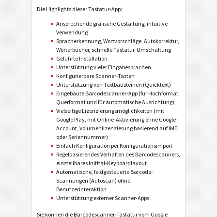
Die Highlights dieser Tastatur-App:
Ansprechende grafische Gestaltung, intuitive
Verwendung
Spracherkennung, Wortvorschläge, Autokorrektur,
Wörterbücher, schnelle Tastatur-Umschaltung
Geführte Installation
Unterstützung vieler Eingabesprachen
Konfigurierbare Scanner-Tasten
Unterstützung von Textbausteinen (Quicktext)
Eingebaute Barcodescanner-App (für Hochformat,
Querformat und für automatische Ausrichtung)
Vielseitige Lizenzierungsmöglichkeiten (mit
Google Play, mit Online-Aktivierung ohne Google-
Account, Volumenlizenzierung basierend auf IMEI
oder Seriennummer)
Einfach Konfiguration per Konfigurationsimport
Regelbasierendes Verhalten des Barcodescanners,
einstellbares Initital-Keyboardlayout
Automatische, feldgesteuerte Barcode-
Scannungen (Autoscan) ohne
Benutzerinteraktion
Unterstützung externer Scanner-Apps
Sie können die Barcodescanner-Tastatur vom Google