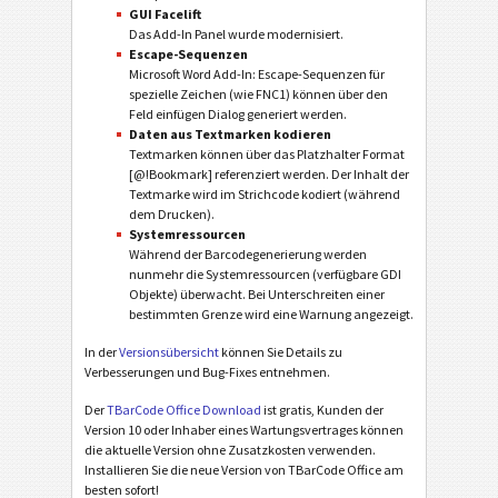
GUI Facelift
Das Add-In Panel wurde modernisiert.
Escape-Sequenzen
Microsoft Word Add-In: Escape-Sequenzen für
spezielle Zeichen (wie FNC1) können über den
Feld einfügen Dialog generiert werden.
Daten aus Textmarken kodieren
Textmarken können über das Platzhalter Format
[@!Bookmark] referenziert werden. Der Inhalt der
Textmarke wird im Strichcode kodiert (während
dem Drucken).
Systemressourcen
Während der Barcodegenerierung werden
nunmehr die Systemressourcen (verfügbare GDI
Objekte) überwacht. Bei Unterschreiten einer
bestimmten Grenze wird eine Warnung angezeigt.
In der
Versionsübersicht
können Sie Details zu
Verbesserungen und Bug-Fixes entnehmen.
Der
TBarCode Office Download
ist gratis, Kunden der
Version 10 oder Inhaber eines Wartungsvertrages können
die aktuelle Version ohne Zusatzkosten verwenden.
Installieren Sie die neue Version von TBarCode Office am
besten sofort!