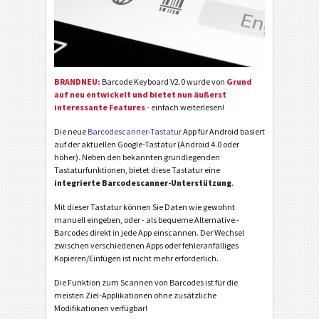
BRANDNEU:
Barcode Keyboard V2.0 wurde von
Grund
auf neu entwickelt und bietet nun äußerst
interessante Features
- einfach weiterlesen!
Die neue
Barcodescanner-Tastatur
App für Android basiert
auf der aktuellen Google-Tastatur (Android 4.0 oder
höher). Neben den bekannten grundlegenden
Tastaturfunktionen, bietet diese Tastatur eine
integrierte Barcodescanner-Unterstützung
.
Mit dieser Tastatur können Sie Daten wie gewohnt
manuell eingeben, oder - als bequeme Alternative -
Barcodes direkt in jede App einscannen. Der Wechsel
zwischen verschiedenen Apps oder fehleranfälliges
Kopieren/Einfügen ist nicht mehr erforderlich.
Die Funktion zum Scannen von Barcodes ist für die
meisten Ziel-Applikationen ohne zusätzliche
Modifikationen verfügbar!