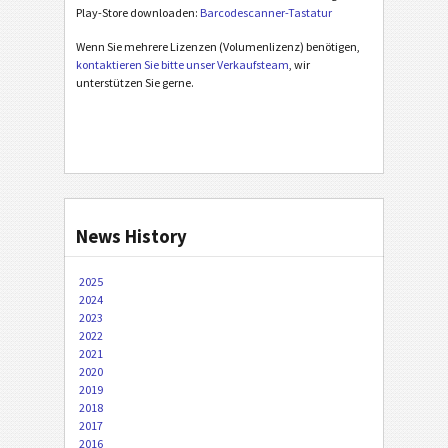
Play-Store downloaden:
Barcodescanner-Tastatur
Wenn Sie mehrere Lizenzen (Volumenlizenz) benötigen,
kontaktieren Sie bitte unser Verkaufsteam
, wir
unterstützen Sie gerne.
News History
2025
2024
2023
2022
2021
2020
2019
2018
2017
2016