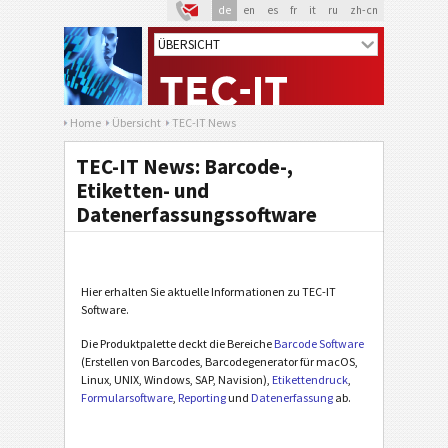
de
en
es
fr
it
ru
zh-cn
Home
Übersicht
TEC-IT News
TEC-IT News: Barcode-,
Etiketten- und
Datenerfassungssoftware
Hier erhalten Sie aktuelle Informationen zu TEC-IT
Software.
Die Produktpalette deckt die Bereiche
Barcode Software
(Erstellen von Barcodes, Barcodegenerator für macOS,
Linux, UNIX, Windows, SAP, Navision),
Etikettendruck
,
Formularsoftware
,
Reporting
und
Datenerfassung
ab.