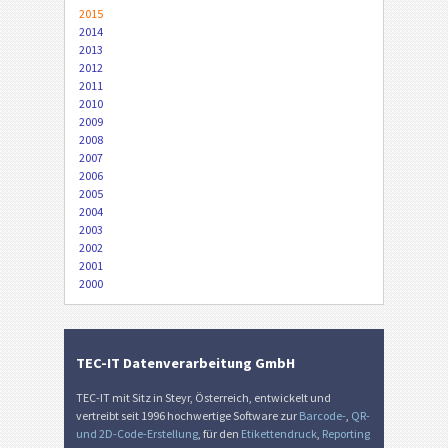
2015
2014
2013
2012
2011
2010
2009
2008
2007
2006
2005
2004
2003
2002
2001
2000
TEC-IT Datenverarbeitung GmbH
TEC-IT mit Sitz in Steyr, Österreich, entwickelt und
vertreibt seit 1996 hochwertige Software zur
Barcode-
,
QR-
und 2D-Code-Erstellung
, für den
Etikettendruck
,
Reporting