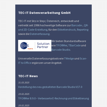
TEC-IT Datenverarbeitung GmbH
TEC-IT mit Sitz in Steyr, Österreich, entwickelt und
vertreibt seit 1996 hochwertige Software zur
Barcode-
,
QR-
und 2D-Code-Erstellung
, für den
Etikettendruck
,
Reporting
sowie die
Datenerfassung
.
Wir bieten Standardsoftware
wie
TFORMer
,
TBarCode
und
Barcode Studio
.
Universelle Datenerfassungstools wie
TWedge
und
Scan-
IT to Office
ergänzen unser Angebot.
TEC-IT News
31.03.2025
Vorstellung des neu gestalteten Barcode Studio V17.0
19.02.2025
TFORMer 8.9.0 – Verbesserte E-Rechnung und Etikettierung
19.02.2025