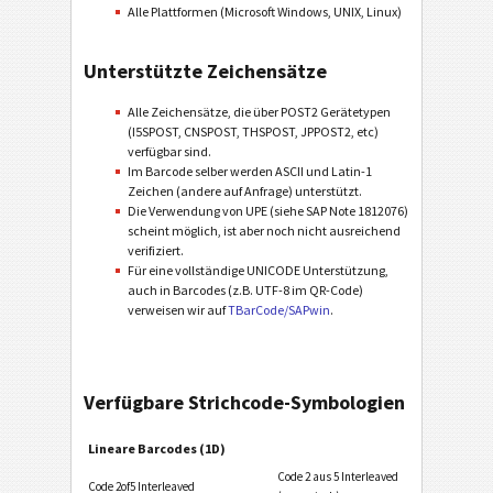
Alle Plattformen (Microsoft Windows, UNIX, Linux)
Unterstützte Zeichensätze
Alle Zeichensätze, die über POST2 Gerätetypen
(I5SPOST, CNSPOST, THSPOST, JPPOST2, etc)
verfügbar sind.
Im Barcode selber werden ASCII und Latin-1
Zeichen (andere auf Anfrage) unterstützt.
Die Verwendung von UPE (siehe SAP Note 1812076)
scheint möglich, ist aber noch nicht ausreichend
verifiziert.
Für eine vollständige UNICODE Unterstützung,
auch in Barcodes (z.B. UTF-8 im QR-Code)
verweisen wir auf
TBarCode/SAPwin
.
Verfügbare Strichcode-Symbologien
Lineare Barcodes (1D)
Code 2 aus 5 Interleaved
Code 2of5 Interleaved