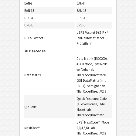
EAN-8
EAN-8
EAN-13
EAN-13
UPC-A
UPC-A
UPC-E
UPC-E
USPS Postnet 9 (ZIP + 4
USPS Postnet 9
inkl. automatischer
Prüfziffer)
2D Barcodes
Data Matrix (ECC200),
ASCII Mode, Byte Mode -
verfügbar ab
Data Matrix
TBarCode/Direct V2.0.
GS1 DataMatrix (mit
FNC1) - verfügbar ab
TBarCode/Direct V2.3
Quick Response Code
(alle Versionen, Byte
QR-Code
Mode) - ab
TBarCode/Direct V2.1
®
UPS
MaxiCode™ (Mode
MaxiCode™
2,3,4,5,6) - ab
TBarCode/Direct V2.2