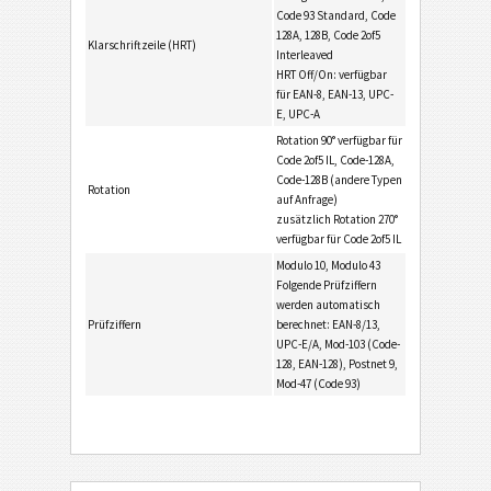
Code 93 Standard, Code
128A, 128B, Code 2of5
Klarschriftzeile (HRT)
Interleaved
HRT Off/On: verfügbar
für EAN-8, EAN-13, UPC-
E, UPC-A
Rotation 90° verfügbar für
Code 2of5 IL, Code-128A,
Code-128B (andere Typen
Rotation
auf Anfrage)
zusätzlich Rotation 270°
verfügbar für Code 2of5 IL
Modulo 10, Modulo 43
Folgende Prüfziffern
werden automatisch
Prüfziffern
berechnet: EAN-8/13,
UPC-E/A, Mod-103 (Code-
128, EAN-128), Postnet 9,
Mod-47 (Code 93)