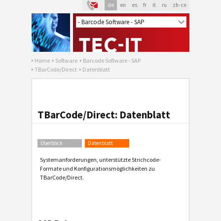
de
en
es
fr
it
ru
zh-cn
Home
Software
Barcode Software - SAP
TBarCode/Direct
Datenblatt
TBarCode/Direct: Datenblatt
Überblick
Datenblatt
Systemanforderungen, unterstützte Strichcode-
Formate und Konfigurationsmöglichkeiten zu
TBarCode/Direct.