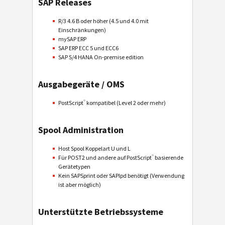
SAP Releases
R/3 4.6 B oder höher (4.5 und 4.0 mit
Einschränkungen)
mySAP ERP
SAP ERP ECC 5 und ECC6
SAP S/4 HANA On-premise edition
Ausgabegeräte / OMS
®
PostScript
kompatibel (Level 2 oder mehr)
Spool Administration
Host Spool Koppelart U und L
®
Für POST2 und andere auf PostScript
basierende
Gerätetypen
Kein SAPSprint oder SAPlpd benötigt (Verwendung
ist aber möglich)
Unterstützte Betriebssysteme