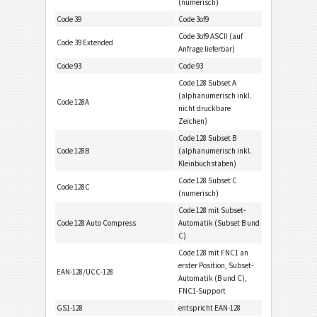
(numerisch)
Code 39
Code 3of9
Code 3of9 ASCII (auf
Code 39 Extended
Anfrage lieferbar)
Code 93
Code 93
Code 128 Subset A
(alphanumerisch inkl.
Code 128A
nicht druckbare
Zeichen)
Code 128 Subset B
Code 128B
(alphanumerisch inkl.
Kleinbuchstaben)
Code 128 Subset C
Code 128C
(numerisch)
Code 128 mit Subset-
Code 128 Auto Compress
Automatik (Subset B und
C)
Code 128 mit FNC1 an
erster Position, Subset-
EAN-128/UCC-128
Automatik (B und C),
FNC1-Support
GS1-128
entspricht EAN-128