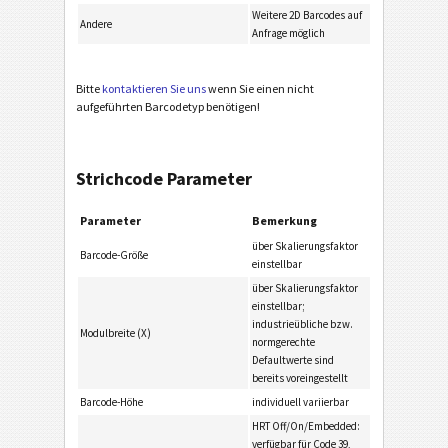
Weitere 2D Barcodes auf
Andere
Anfrage möglich
Bitte
kontaktieren Sie uns
wenn Sie einen nicht
aufgeführten Barcodetyp benötigen!
Strichcode Parameter
Parameter
Bemerkung
über Skalierungsfaktor
Barcode-Größe
einstellbar
über Skalierungsfaktor
einstellbar;
industrieübliche bzw.
Modulbreite (X)
normgerechte
Defaultwerte sind
bereits voreingestellt
Barcode-Höhe
individuell variierbar
HRT Off/On/Embedded:
verfügbar für Code 39,