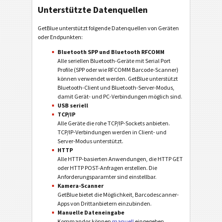
Unterstützte Datenquellen
GetBlue unterstützt folgende Datenquellen von Geräten
oder Endpunkten:
Bluetooth SPP und Bluetooth RFCOMM
Alle seriellen Bluetooth-Geräte mit Serial Port
Profile (SPP oder wie RFCOMM Barcode-Scanner)
können verwendet werden. GetBlue unterstützt
Bluetooth-Client und Bluetooth-Server-Modus,
damit Gerät- und PC-Verbindungen möglich sind.
USB seriell
TCP/IP
Alle Geräte die rohe TCP/IP-Sockets anbieten.
TCP/IP-Verbindungen werden in Client- und
Server-Modus unterstützt.
HTTP
Alle HTTP-basierten Anwendungen, die HTTP GET
oder HTTP POST-Anfragen erstellen. Die
Anforderungsparamter sind einstellbar.
Kamera-Scanner
GetBlue bietet die Möglichkeit, Barcodescanner-
Apps von Drittanbietern einzubinden.
Manuelle Dateneingabe
Kommandos können
manuell
eingegeben