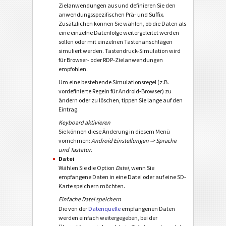
Zielanwendungen aus und definieren Sie den
anwendungsspezifischen Prä- und Suffix.
Zusätzlichen können Sie wählen, ob die Daten als
eine einzelne Datenfolge weitergeleitet werden
sollen oder mit einzelnen Tastenanschlägen
simuliert werden. Tastendruck-Simulation wird
für Browser- oder RDP-Zielanwendungen
empfohlen.
Um eine bestehende Simulationsregel (z.B.
vordefinierte Regeln für Android-Browser) zu
ändern oder zu löschen, tippen Sie lange auf den
Eintrag.
Keyboard aktivieren
Sie können diese Änderung in diesem Menü
vornehmen:
Android Einstellungen -> Sprache
und Tastatur
.
Datei
Wählen Sie die Option
Datei
, wenn Sie
empfangene Daten in eine Datei oder auf eine SD-
Karte speichern möchten.
Einfache Datei speichern
Die von der
Datenquelle
empfangenen Daten
werden einfach weitergegeben, bei der