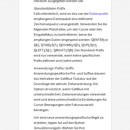
Vibration ausgegeben werden soll.
Standarddaten Präfix
Falls erforderlich, wird an das von der
Datenquelle
empfangene Datenpaket eine definierte
Zeichensequenz vorangestellt. Verwenden Sie die
folgenden Platzhalter, um den Cursor oder den
Eingabefokus zu kontrollieren, bevor die
empfangen Daten eingespeist werden: ${ENTER} or
${E}, ${TAB}/${T}, ${DOWN}/${D}, ${UP}/${U},
${LEFT}/${L} , ${RIGHT}/${R}. Der Standard-Präfix
wird nur verwendet, wenn keine spezifischen
Präfix definiert sind (siehe unten).
Anwendungs-Präfix/-Suffix
Anwendungsspezifische Prä- und Suffixe steuern
das Verhalten der GetBlue Tastatur auf der
Grundlage der aktiven Zielanwendung. Die
Option ist nützlich, wenn GetBlue mit
unterschiedlichen Zielanwendungen verwendet
wird und diese unterschiedliche Einstellungen für
Cursor-Bewegungen oder Fokusauswahl
benötigen.
Um eine neue anwendungsspezifische Regel zu
erstellen, tippen Sie auf den Button
Simulationsregeln
. Wählen Sie Ihre