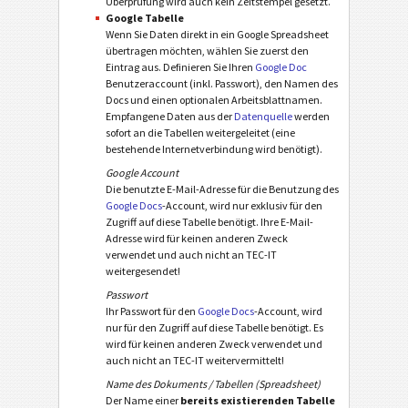
Überprüfung wird auch kein Zeitstempel gesetzt.
Google Tabelle
Wenn Sie Daten direkt in ein Google Spreadsheet
übertragen möchten, wählen Sie zuerst den
Eintrag aus. Definieren Sie Ihren
Google Doc
Benutzeraccount (inkl. Passwort), den Namen des
Docs und einen optionalen Arbeitsblattnamen.
Empfangene Daten aus der
Datenquelle
werden
sofort an die Tabellen weitergeleitet (eine
bestehende Internetverbindung wird benötigt).
Google Account
Die benutzte E-Mail-Adresse für die Benutzung des
Google Docs
-Account, wird nur exklusiv für den
Zugriff auf diese Tabelle benötigt. Ihre E-Mail-
Adresse wird für keinen anderen Zweck
verwendet und auch nicht an TEC-IT
weitergesendet!
Passwort
Ihr Passwort für den
Google Docs
-Account, wird
nur für den Zugriff auf diese Tabelle benötigt. Es
wird für keinen anderen Zweck verwendet und
auch nicht an TEC-IT weitervermittelt!
Name des Dokuments / Tabellen (Spreadsheet)
Der Name einer
bereits existierenden Tabelle