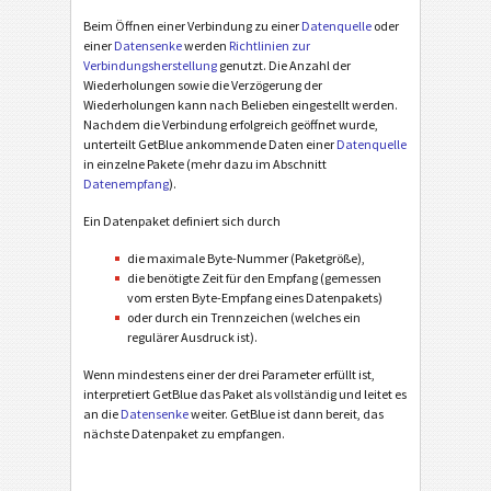
Beim Öffnen einer Verbindung zu einer
Datenquelle
oder
einer
Datensenke
werden
Richtlinien zur
Verbindungsherstellung
genutzt. Die Anzahl der
Wiederholungen sowie die Verzögerung der
Wiederholungen kann nach Belieben eingestellt werden.
Nachdem die Verbindung erfolgreich geöffnet wurde,
unterteilt GetBlue ankommende Daten einer
Datenquelle
in einzelne Pakete (mehr dazu im Abschnitt
Datenempfang
).
Ein Datenpaket definiert sich durch
die maximale Byte-Nummer (Paketgröße),
die benötigte Zeit für den Empfang (gemessen
vom ersten Byte-Empfang eines Datenpakets)
oder durch ein Trennzeichen (welches ein
regulärer Ausdruck ist).
Wenn mindestens einer der drei Parameter erfüllt ist,
interpretiert GetBlue das Paket als vollständig und leitet es
an die
Datensenke
weiter. GetBlue ist dann bereit, das
nächste Datenpaket zu empfangen.