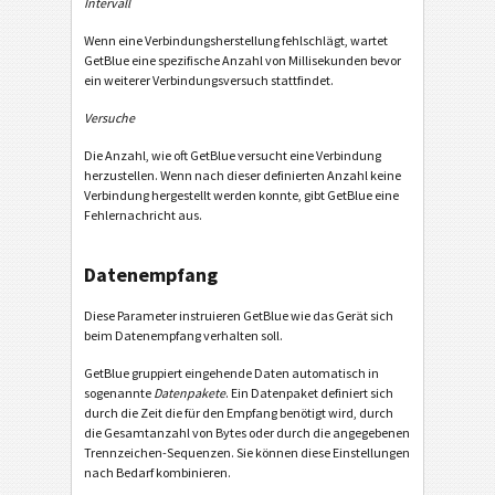
Intervall
Wenn eine Verbindungsherstellung fehlschlägt, wartet
GetBlue eine spezifische Anzahl von Millisekunden bevor
ein weiterer Verbindungsversuch stattfindet.
Versuche
Die Anzahl, wie oft GetBlue versucht eine Verbindung
herzustellen. Wenn nach dieser definierten Anzahl keine
Verbindung hergestellt werden konnte, gibt GetBlue eine
Fehlernachricht aus.
Datenempfang
Diese Parameter instruieren GetBlue wie das Gerät sich
beim Datenempfang verhalten soll.
GetBlue gruppiert eingehende Daten automatisch in
sogenannte
Datenpakete
. Ein Datenpaket definiert sich
durch die Zeit die für den Empfang benötigt wird, durch
die Gesamtanzahl von Bytes oder durch die angegebenen
Trennzeichen-Sequenzen. Sie können diese Einstellungen
nach Bedarf kombinieren.