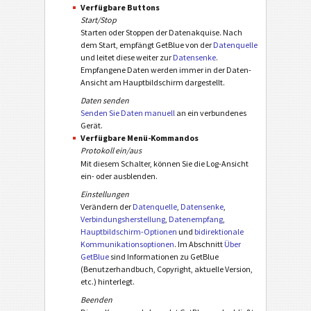
Verfügbare Buttons
Start/Stop
Starten oder Stoppen der Datenakquise. Nach
dem Start, empfängt GetBlue von der
Datenquelle
und leitet diese weiter zur
Datensenke
.
Empfangene Daten werden immer in der Daten-
Ansicht am Hauptbildschirm dargestellt.
Daten senden
Senden Sie Daten manuell
an ein verbundenes
Gerät.
Verfügbare Menü-Kommandos
Protokoll ein/aus
Mit diesem Schalter, können Sie die Log-Ansicht
ein- oder ausblenden.
Einstellungen
Verändern der
Datenquelle
,
Datensenke
,
Verbindungsherstellung
,
Datenempfang
,
Hauptbildschirm-Optionen
und
bidirektionale
Kommunikationsoptionen
. Im Abschnitt
Über
GetBlue
sind Informationen zu GetBlue
(Benutzerhandbuch, Copyright, aktuelle Version,
etc.) hinterlegt.
Beenden