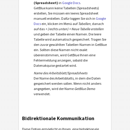
(Spreadsheet)
in
Google Docs
.
GetBlue kann keine Tabellen (Spreadsheets)
erstellen, Sie müssen ein leeres Spreadsheet
manuell erstellen. Dafür loggen Sie sich in
Google
Docs
ein, klicken im Menü auf
Tabellen
, danach
auf das
+ (rechts unten) > Neue Tabelle erstellen
und geben der Tabelle einen Namen. Die leere
Tabelle wird automatisch gespeichert. Tragen Sie
den zuvor gewählten Tabellen-Namen in GetBlue
ein. Sollten diese Namen nicht exakt
übereinstimmen, wird GetBlue Ihnen eine
Fehlermeldung anzeigen, sobald die
Datenakquise gestartet wird.
Name des Arbeitsblatt/Spreadsheets
Der Name des Arbeitsblatts, in dem die Daten
gespeichert werden sollen. Wenn nicht anders
angegeben, wird der Name
GetBlue Demo
verwendet.
Bidirektionale Kommunikation
Diese Option ermöglicht es Ihnen, eine bidrektionale