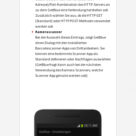
Adresse)/Port-Kombination des HTTP-Servers an
zu dem GetBlue eine Verbindung herstellen soll.
Zusätzlich wählen Sie aus, ob die HTTP GET
(Standard) oder HTTP POST-Methode verwendet
werden soll.
Kamerascanner
Bei der Auswahl dieses Eintrags, zeigt GetBlue
einen Dialog mit den installierten
Barcodescanner-Apps von Drittanbietern. Sie
können eine bestimmte Scanner-App als
Standard definieren oder
Nachfragen
auswählen
(GetBlue fragt dann auch bei der nächsten
Verwendung des Kamera-Scanners, welche
Scanner-App genutzt werden soll).