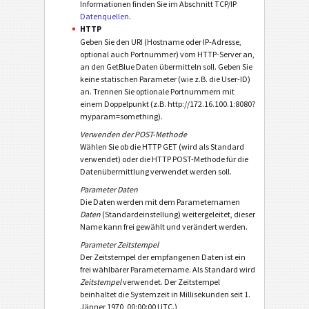
Informationen finden Sie im Abschnitt TCP/IP
Datenquellen
.
HTTP
Geben Sie den URI (Hostname oder IP-Adresse,
optional auch Portnummer) vom HTTP-Server an,
an den GetBlue Daten übermitteln soll. Geben Sie
keine statischen Parameter (wie z.B. die User-ID)
an. Trennen Sie optionale Portnummern mit
einem Doppelpunkt (z.B. http://172.16.100.1:8080?
myparam=something).
Verwenden der POST-Methode
Wählen Sie ob die HTTP GET (wird als Standard
verwendet) oder die HTTP POST-Methode für die
Datenübermittlung verwendet werden soll.
Parameter Daten
Die Daten werden mit dem Parameternamen
Daten
(Standardeinstellung) weitergeleitet, dieser
Name kann frei gewählt und verändert werden.
Parameter Zeitstempel
Der Zeitstempel der empfangenen Daten ist ein
frei wählbarer Parametername. Als Standard wird
Zeitstempel
verwendet. Der Zeitstempel
beinhaltet die Systemzeit in Millisekunden seit 1.
Jänner 1970, 00:00:00 UTC.)