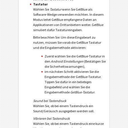
Tastatur
Wählen Sie
Tastatur
wenn Sie GetBlue als
Software-Wedge verwenden möchten. In diesem
Modus leitet GetBlue empfangene Daten an
Applikationen von Drittanbietern weiter. GetBlue
simuliert dafür Tastatureingaben.
Bitte beachten Sie: Um diese Eingabeart zu
nutzen, müssen Sie vorab die GetBlue Tastatur
und die Eingabemethode aktivieren:
Zuerst wählen Sie die GetBlue-Tastatur in
den
Android Einstellungen
(Bestätigen Sie
die Sicherheitswarnungen),
im nächsten Schritt aktivieren Sie die
Eingabemethode der GetBlue-Tastatur.
Tippen Sie dafür in ein beliebiges
Eingabefeld und wählen Sie die
Eingabemethode
GetBlue-Tastatur
.
Sound bei Tastendruck
Wählen Sie, ob bei einem Tastendruck ein
Sound/Geräusch ausgegeben werden soll.
Vibrieren bei Tastendruck
Wählen Sie, ob bei einem Tastendruck eine kurze