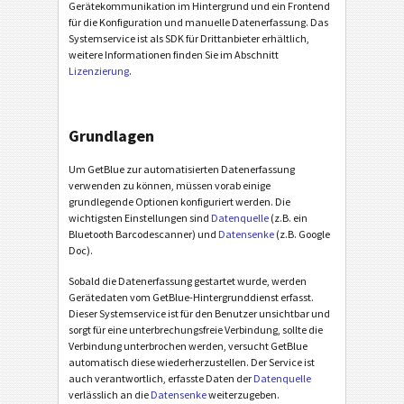
Gerätekommunikation im Hintergrund und ein Frontend
für die Konfiguration und manuelle Datenerfassung. Das
Systemservice ist als SDK für Drittanbieter erhältlich,
weitere Informationen finden Sie im Abschnitt
Lizenzierung
.
Grundlagen
Um GetBlue zur automatisierten Datenerfassung
verwenden zu können, müssen vorab einige
grundlegende Optionen konfiguriert werden. Die
wichtigsten Einstellungen sind
Datenquelle
(z.B. ein
Bluetooth Barcodescanner) und
Datensenke
(z.B. Google
Doc).
Sobald die Datenerfassung gestartet wurde, werden
Gerätedaten vom GetBlue-Hintergrunddienst erfasst.
Dieser Systemservice ist für den Benutzer unsichtbar und
sorgt für eine unterbrechungsfreie Verbindung, sollte die
Verbindung unterbrochen werden, versucht GetBlue
automatisch diese wiederherzustellen. Der Service ist
auch verantwortlich, erfasste Daten der
Datenquelle
verlässlich an die
Datensenke
weiterzugeben.