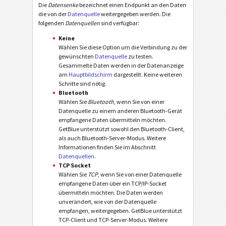
Die
Datensenke
bezeichnet einen Endpunkt an den Daten
die von der
Datenquelle
weitergegeben werden. Die
folgenden
Datenquellen
sind verfügbar:
Keine
Wählen Sie diese Option um die Verbindung zu der
gewünschten
Datenquelle
zu testen.
Gesammelte Daten werden in der Datenanzeige
am
Hauptbildschirm
dargestellt. Keine weiteren
Schritte sind nötig.
Bluetooth
Wählen Sie
Bluetooth
, wenn Sie von einer
Datenquelle zu einem anderen Bluetooth-Gerät
empfangene Daten übermitteln möchten.
GetBlue unterstützt sowohl den Bluetooth-Client,
als auch Bluetooth-Server-Modus. Weitere
Informationen finden Sie im Abschnitt
Datenquellen
.
TCP Socket
Wählen Sie
TCP
, wenn Sie von einer Datenquelle
empfangene Daten über ein TCP/IP-Socket
übermitteln möchten. Die Daten werden
unverändert, wie von der Datenquelle
empfangen, weitergegeben. GetBlue unterstützt
TCP-Client und TCP-Server-Modus. Weitere