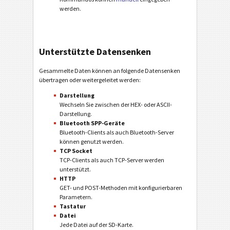
werden.
Unterstützte Datensenken
Gesammelte Daten können an folgende Datensenken
übertragen oder weitergeleitet werden:
Darstellung
Wechseln Sie zwischen der HEX- oder ASCII-
Darstellung.
Bluetooth SPP-Geräte
Bluetooth-Clients als auch Bluetooth-Server
können genutzt werden.
TCP Socket
TCP-Clients als auch TCP-Server werden
unterstützt.
HTTP
GET- und POST-Methoden mit konfigurierbaren
Parametern.
Tastatur
Datei
Jede Datei auf der SD-Karte.