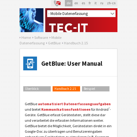
de
en
es
fr
it
ru
zh-cn
Home
Software
Mobile
Datenerfassung
GetBlue
Handbuch 2.15
GetBlue: User Manual
Überblick
Handbuch 2.15
Beispiel
GetBlue
automatisiert Datenerfassungsaufgaben
®
und bietet
Kommunikationsfunktionen
für Android
-
Geräte. GetBlue erfasst Gerätedaten, stellt diese dar
und verarbeitet die erfassten Informationen weiter.
GetBlue bietet die Möglichkeit, Gerätedaten direkt in ein
Google-Doc zu übertragen und Benutzereingaben
anhand von Gerätedaten zu simulieren (z.B. Scannen