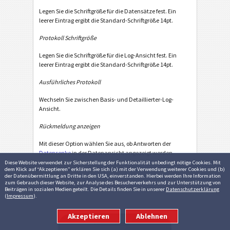
Legen Sie die Schriftgröße für die Datensätze fest. Ein
leerer Eintrag ergibt die Standard-Schriftgröße 14pt.
Protokoll Schriftgröße
Legen Sie die Schriftgröße für die Log-Ansicht fest. Ein
leerer Eintrag ergibt die Standard-Schriftgröße 14pt.
Ausführliches Protokoll
Wechseln Sie zwischen Basis- und Detaillierter-Log-
Ansicht.
Rückmeldung anzeigen
Mit dieser Option wählen Sie aus, ob Antworten der
Datensenke
in der Datenansicht angezeigt werden.
Antworten werden in einer anderen Farbe dargestellt.
Diese Website verwendet zur Sicher­stellung der Funk­tionalität unbedingt nötige Cookies. Mit
dem Klick auf “Akzeptieren” erklären Sie sich (a) mit der Verwendung weiterer Cookies und (b)
der Daten­übermittlung an Dritte in den USA, einverstanden. Hierbei werden Ihre Information
zum Gebrauch dieser Website, zur Analyse des Besucher­verkehrs und zur Unter­stützung von
Beiträgen in sozialen Medien geteilt. Die Details finden Sie in unserer
Datenschutzerklärung
(
Impressum
).
Akzeptieren
Ablehnen