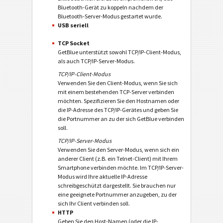
Bluetooth-Gerät zu koppeln nachdem der
Bluetooth-Server-Modus gestartet wurde.
USB seriell
TCP Socket
GetBlue unterstützt sowohl TCP/IP-Client-Modus,
als auch TCP/IP-Server-Modus.
TCP/IP-Client-Modus
Verwenden Sie den Client-Modus, wenn Sie sich
mit einem bestehenden TCP-Server verbinden
möchten. Spezifizieren Sie den Hostnamen oder
die IP-Adresse des TCP/IP-Gerätes und geben Sie
die Portnummer an zu der sich GetBlue verbinden
soll.
TCP/IP-Server-Modus
Verwenden Sie den Server-Modus, wenn sich ein
anderer Client (z.B. ein Telnet-Client) mit Ihrem
Smartphone verbinden möchte. Im TCP/IP-Server-
Modus wird Ihre aktuelle IP-Adresse
schreibgeschützt dargestellt. Sie brauchen nur
eine geeignete Portnummer anzugeben, zu der
sich Ihr Client verbinden soll.
HTTP
Geben Sie den Host-Namen (oder die IP-