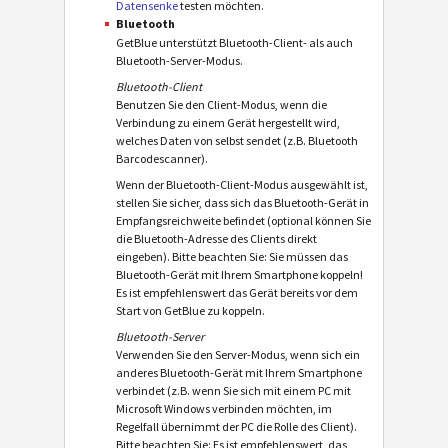
Datensenke
testen möchten.
Bluetooth
GetBlue unterstützt Bluetooth-Client- als auch
Bluetooth-Server-Modus.
Bluetooth-Client
Benutzen Sie den Client-Modus, wenn die
Verbindung zu einem Gerät hergestellt wird,
welches Daten von selbst sendet (z.B. Bluetooth
Barcodescanner).
Wenn der Bluetooth-Client-Modus ausgewählt ist,
stellen Sie sicher, dass sich das Bluetooth-Gerät in
Empfangsreichweite befindet (optional können Sie
die Bluetooth-Adresse des Clients direkt
eingeben). Bitte beachten Sie: Sie müssen das
Bluetooth-Gerät mit Ihrem Smartphone koppeln!
Es ist empfehlenswert das Gerät bereits vor dem
Start von GetBlue zu koppeln.
Bluetooth-Server
Verwenden Sie den Server-Modus, wenn sich ein
anderes Bluetooth-Gerät mit Ihrem Smartphone
verbindet (z.B. wenn Sie sich mit einem PC mit
Microsoft Windows verbinden möchten, im
Regelfall übernimmt der PC die Rolle des Client).
Bitte beachten Sie: Es ist empfehlenswert, das