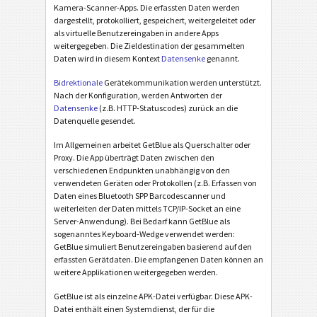
Kamera-Scanner-Apps. Die erfassten Daten werden
dargestellt, protokolliert, gespeichert, weitergeleitet oder
als virtuelle Benutzereingaben in andere Apps
weitergegeben. Die Zieldestination der gesammelten
Daten wird in diesem Kontext
Datensenke
genannt.
Bidrektionale
Gerätekommunikation werden unterstützt.
Nach der Konfiguration, werden Antworten der
Datensenke
(z.B. HTTP-Statuscodes) zurück an die
Datenquelle gesendet.
Im Allgemeinen arbeitet GetBlue als Querschalter oder
Proxy. Die App überträgt Daten zwischen den
verschiedenen Endpunkten unabhängig von den
verwendeten Geräten oder Protokollen (z.B. Erfassen von
Daten eines Bluetooth SPP Barcodescanner und
weiterleiten der Daten mittels TCP/IP-Socket an eine
Server-Anwendung). Bei Bedarf kann GetBlue als
sogenanntes Keyboard-Wedge verwendet werden:
GetBlue simuliert Benutzereingaben basierend auf den
erfassten Gerätdaten. Die empfangenen Daten können an
weitere Applikationen weitergegeben werden.
GetBlue ist als einzelne APK-Datei verfügbar. Diese APK-
Datei enthält einen Systemdienst, der für die