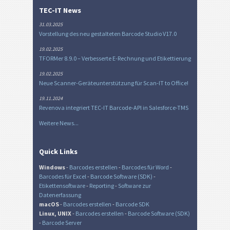
TEC-IT News
31.03.2025
Vorstellung des neu gestalteten Barcode Studio V17.0
19.02.2025
TFORMer 8.9.0 – Verbesserte E-Rechnung und Etikettierung
19.02.2025
Neue Scanner-Geräteunterstützung für Scan-IT to Office!
19.11.2024
Revenova integriert TEC-IT Barcode-API in Salesforce-TMS
Weitere News...
Quick Links
Windows
-
Barcodes erstellen
-
Barcodes für Word
-
Barcodes für Excel
-
Barcode Software (SDK)
-
Etikettensoftware
-
Reporting
-
Software zur
Datenerfassung
macOS
-
Barcodes erstellen
-
Barcode SDK
Linux, UNIX
-
Barcodes erstellen
-
Barcode Software (SDK)
-
Barcode Server