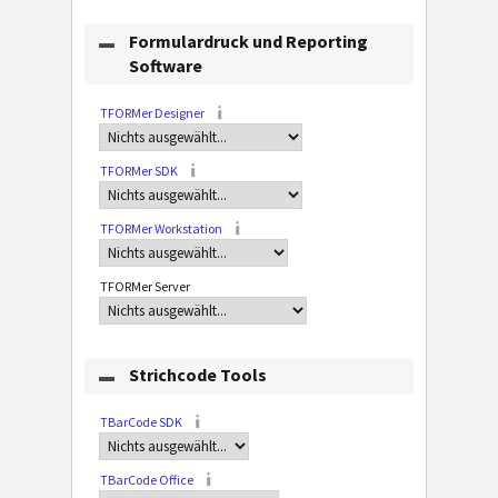
Formulardruck und Reporting
Software
TFORMer Designer
TFORMer SDK
TFORMer Workstation
TFORMer Server
Strichcode Tools
TBarCode SDK
TBarCode Office