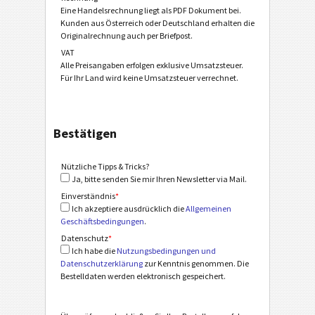
Eine Handelsrechnung liegt als PDF Dokument bei.
Kunden aus Österreich oder Deutschland erhalten die
Originalrechnung auch per Briefpost.
VAT
Alle Preisangaben erfolgen exklusive Umsatzsteuer.
Für Ihr Land wird keine Umsatzsteuer verrechnet.
Bestätigen
Nützliche Tipps & Tricks?
Ja, bitte senden Sie mir Ihren Newsletter via Mail.
Einverständnis
*
Ich akzeptiere ausdrücklich die
Allgemeinen
Geschäftsbedingungen
.
Datenschutz
*
Ich habe die
Nutzungsbedingungen und
Datenschutzerklärung
zur Kenntnis genommen. Die
Bestelldaten werden elektronisch gespeichert.