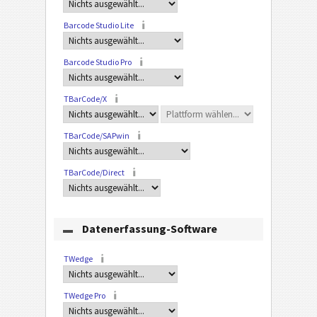
Barcode Studio Lite
Barcode Studio Pro
TBarCode/X
TBarCode/SAPwin
TBarCode/Direct
Datenerfassung-Software
TWedge
TWedge Pro