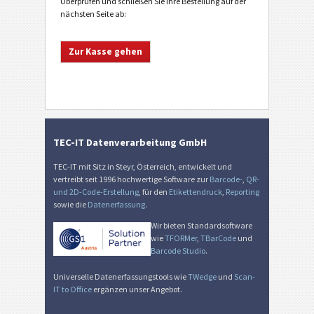
Überprüfen und schließen Sie Ihre Bestellung auf der
nächsten Seite ab:
TEC-IT Datenverarbeitung GmbH
TEC-IT mit Sitz in Steyr, Österreich, entwickelt und
vertreibt seit 1996 hochwertige Software zur
Barcode-
,
QR-
und 2D-Code-Erstellung
, für den
Etikettendruck
,
Reporting
sowie die
Datenerfassung
.
Wir bieten Standardsoftware
wie
TFORMer
,
TBarCode
und
Barcode Studio
.
Universelle Datenerfassungstools wie
TWedge
und
Scan-
IT to Office
ergänzen unser Angebot.