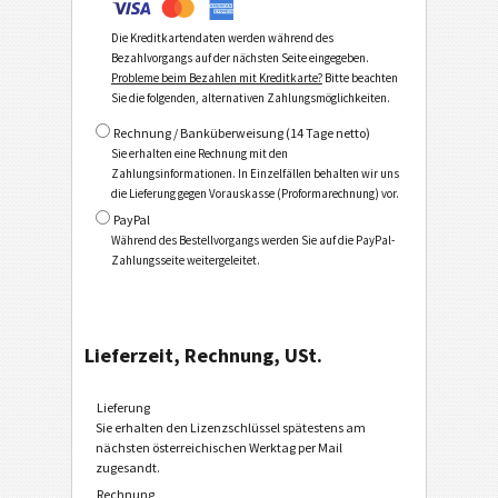
Die Kreditkartendaten werden während des
Bezahlvorgangs auf der nächsten Seite eingegeben.
Probleme beim Bezahlen mit Kreditkarte?
Bitte beachten
Sie die folgenden, alternativen Zahlungsmöglichkeiten.
Rechnung / Banküberweisung (14 Tage netto)
Sie erhalten eine Rechnung mit den
Zahlungsinformationen. In Einzelfällen behalten wir uns
die Lieferung gegen Vorauskasse (Proformarechnung) vor.
PayPal
Während des Bestellvorgangs werden Sie auf die PayPal-
Zahlungsseite weitergeleitet.
Lieferzeit, Rechnung, USt.
Lieferung
Sie erhalten den Lizenzschlüssel spätestens am
nächsten österreichischen Werktag per Mail
zugesandt.
Rechnung