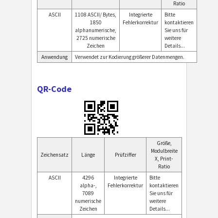
Ratio
ASCII
1108 ASCII/ Bytes,
Integrierte
Bitte
1850
Fehlerkorrektur
kontaktieren
alphanumerische,
Sie uns für
2725 numerische
weitere
Zeichen
Details...
Anwendung
Verwendet zur Kodierung größerer Datenmengen.
QR-Code
Größe,
Modulbreite
Zeichensatz
Länge
Prüfziffer
X, Print-
Ratio
ASCII
4296
Integrierte
Bitte
alpha-,
Fehlerkorrektur
kontaktieren
7089
Sie uns für
numerische
weitere
Zeichen
Details...