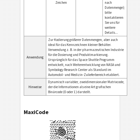
Zeichen
nach
Datenmenge);
bitte
kontaktieren
Sie uns für
weitere
Details...
Zur Kodierung größerer Datenmengen, aber auch
ideal für das Kennzeichnen kleiner Behälter.
Verwendung z. B. in der pharmazeutischen Industrie
für die Dosierung und Produktmarkierung.
Anwendung
Ursprünglich für das Space Shuttle Programm
entwickelt, nach Weiterentwicklung von NASA und
Symbology Research Center als Standard im
Automobil- und Medizin-Zulieferbereich etabliert.
Dynamisch variabler, zweidimensionaler Matrixcode,
Hinweise
der die Informationen als eine Art grafischen
Binärcode (0 oder 1) darstellt.
MaxiCode