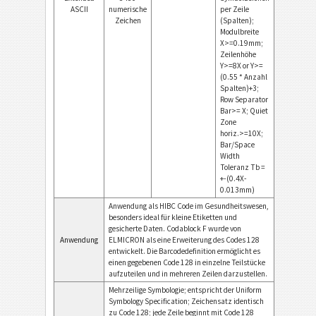
ASCII
numerische
per Zeile
Zeichen
(Spalten);
Modulbreite
X>=0.19mm;
Zeilenhöhe
Y>=8X or Y>=
(0.55 * Anzahl
Spalten)+3;
Row Separator
Bar>= X; Quiet
Zone
horiz.>=10X;
Bar/Space
Width
Toleranz Tb =
+-(0.4X-
0.013mm)
Anwendung als HIBC Code im Gesundheitswesen,
besonders ideal für kleine Etiketten und
gesicherte Daten. Codablock F wurde von
Anwendung
ELMICRON als eine Erweiterung des Codes 128
entwickelt. Die Barcodedefinition ermöglicht es
einen gegebenen Code 128 in einzelne Teilstücke
aufzuteilen und in mehreren Zeilen darzustellen.
Mehrzeilige Symbologie; entspricht der Uniform
Symbology Specification; Zeichensatz identisch
zu Code 128; jede Zeile beginnt mit Code 128