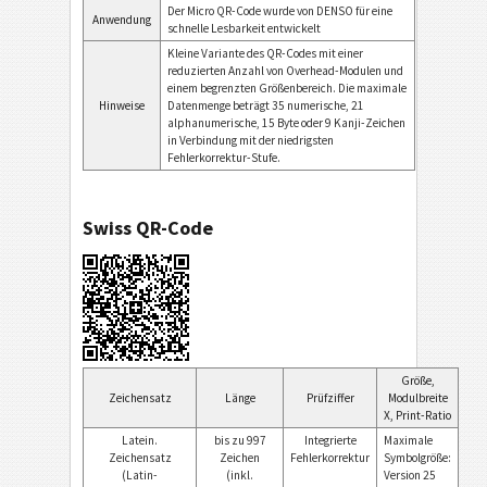
Der Micro QR-Code wurde von DENSO für eine
Anwendung
schnelle Lesbarkeit entwickelt
Kleine Variante des QR-Codes mit einer
reduzierten Anzahl von Overhead-Modulen und
einem begrenzten Größenbereich. Die maximale
Hinweise
Datenmenge beträgt 35 numerische, 21
alphanumerische, 15 Byte oder 9 Kanji-Zeichen
in Verbindung mit der niedrigsten
Fehlerkorrektur-Stufe.
Swiss QR-Code
Größe,
Zeichensatz
Länge
Prüfziffer
Modulbreite
X, Print-Ratio
Latein.
bis zu 997
Integrierte
Maximale
Zeichensatz
Zeichen
Fehlerkorrektur
Symbolgröße:
(Latin-
(inkl.
Version 25