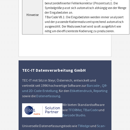
benutzerdefinierter Fehlerkorrektur (Prozentsatz). Die
Symbolgröße passt sich automatisch abhängig von der Menge
der Eingabedaten an.
Hinweise
TBarCode V8.1: Die Eingabedaten werden immer analysiert
und der passende Kodiermodus entsprechend automatisch
ausgewählt. Der Moduswechsel wird so oft ausgeführt wie
nötig um die effizienteste Kodierung zu produzieren.
TEC-IT Datenverarbeitung GmbH
TEC-IT mit Sitz in Steyr, Österreich, entwickelt und
vertreibt seit 1996 hochwertige Software zur
Barcode-
,
QR-
und 2D-Code-Erstellung
, für den
Etikettendruck
,
Reporting
sowie die
Datenerfassung
.
Wir bieten Standardsoftware
wie
TFORMer
,
TBarCode
und
Barcode Studio
.
Universelle Datenerfassungstools wie
TWedge
und
Scan-