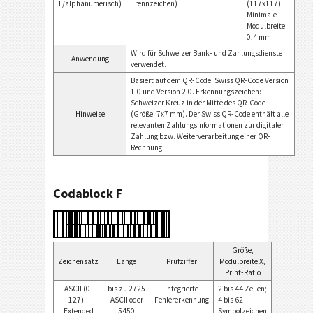
1/alphanumerisch)
Trennzeichen)
(117x117)
Minimale
Modulbreite:
0,4 mm
Wird für Schweizer Bank- und Zahlungsdienste
Anwendung
verwendet.
Basiert auf dem QR-Code; Swiss QR-Code Version
1.0 und Version 2.0. Erkennungszeichen:
Schweizer Kreuz in der Mitte des QR-Code
Hinweise
(Größe: 7x7 mm). Der Swiss QR-Code enthält alle
relevanten Zahlungsinformationen zur digitalen
Zahlung bzw. Weiterverarbeitung einer QR-
Rechnung.
Codablock F
Größe,
Zeichensatz
Länge
Prüfziffer
Modulbreite X,
Print-Ratio
ASCII (0-
bis zu 2725
Integrierte
2 bis 44 Zeilen;
127) +
ASCII oder
Fehlererkennung
4 bis 62
Extended
5450
Symbolzeichen