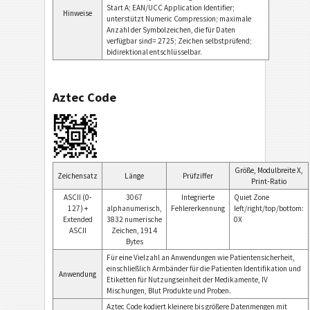
Start A; EAN/UCC Application Identifier;
Hinweise
unterstützt Numeric Compression; maximale
Anzahl der Symbolzeichen, die für Daten
verfügbar sind= 2725; Zeichen selbstprüfend;
bidirektional entschlüsselbar.
Aztec Code
Größe, Modulbreite X,
Zeichensatz
Länge
Prüfziffer
Print-Ratio
ASCII (0-
3067
Integrierte
Quiet Zone
127) +
alphanumerisch,
Fehlererkennung
left/right/top/bottom:
Extended
3832 numerische
0X
ASCII
Zeichen, 1914
Bytes
Für eine Vielzahl an Anwendungen wie Patientensicherheit,
einschließlich Armbänder für die Patienten Identifikation und
Anwendung
Etiketten für Nutzungseinheit der Medikamente, IV
Mischungen, Blut Produkte und Proben.
Aztec Code kodiert kleinere bis größere Datenmengen mit