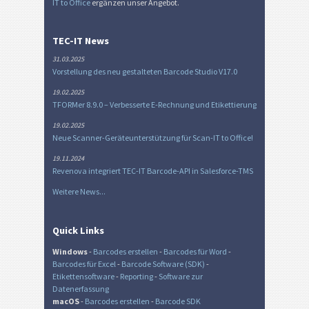
IT to Office
ergänzen unser Angebot.
TEC-IT News
31.03.2025
Vorstellung des neu gestalteten Barcode Studio V17.0
19.02.2025
TFORMer 8.9.0 – Verbesserte E-Rechnung und Etikettierung
19.02.2025
Neue Scanner-Geräteunterstützung für Scan-IT to Office!
19.11.2024
Revenova integriert TEC-IT Barcode-API in Salesforce-TMS
Weitere News...
Quick Links
Windows
-
Barcodes erstellen
-
Barcodes für Word
-
Barcodes für Excel
-
Barcode Software (SDK)
-
Etikettensoftware
-
Reporting
-
Software zur
Datenerfassung
macOS
-
Barcodes erstellen
-
Barcode SDK