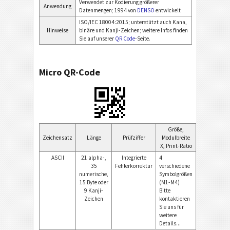
Verwendet zur Kodierung größerer
Anwendung
Datenmengen; 1994 von
DENSO
entwickelt
ISO/IEC 18004:2015; unterstützt auch Kana,
Hinweise
binäre und Kanji-Zeichen; weitere Infos finden
Sie auf unserer
QR Code
-Seite.
Micro QR-Code
Größe,
Zeichensatz
Länge
Prüfziffer
Modulbreite
X, Print-Ratio
ASCII
21 alpha-,
Integrierte
4
35
Fehlerkorrektur
verschiedene
numerische,
Symbolgrößen
15 Byte oder
(M1-M4)
9 Kanji-
Bitte
Zeichen
kontaktieren
Sie uns für
weitere
Details...