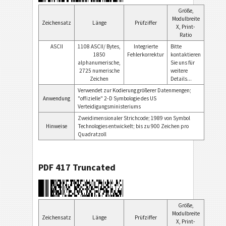
Größe,
Modulbreite
Zeichensatz
Länge
Prüfziffer
X, Print-
Ratio
ASCII
1108 ASCII/ Bytes,
Integrierte
Bitte
1850
Fehlerkorrektur
kontaktieren
alphanumerische,
Sie uns für
2725 numerische
weitere
Zeichen
Details...
Verwendet zur Kodierung größerer Datenmengen;
Anwendung
"offizielle" 2-D Symbologie des US
Verteidigungsministeriums
Zweidimensionaler Strichcode; 1989 von Symbol
Hinweise
Technologies entwickelt; bis zu 900 Zeichen pro
Quadratzoll
PDF 417 Truncated
Größe,
Modulbreite
Zeichensatz
Länge
Prüfziffer
X, Print-