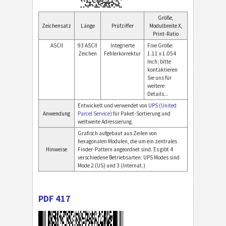
Größe,
Zeichensatz
Länge
Prüfziffer
Modulbreite X,
Print-Ratio
ASCII
93 ASCII
Integrierte
Fixe Größe:
Zeichen
Fehlerkorrektur
1.11 x 1.054
Inch; bitte
kontaktieren
Sie uns für
weitere
Details...
Entwickelt und verwendet von
UPS (United
Anwendung
Parcel Service)
für Paket-Sortierung und
weltweite Adressierung.
Grafisch aufgebaut aus Zeilen von
hexagonalen Modulen, die um ein zentrales
Hinweise
Finder-Pattern angeordnet sind. Es gibt 4
verschiedene Betriebsarten; UPS Modes sind
Mode 2 (US) und 3 (Internat.)
PDF 417