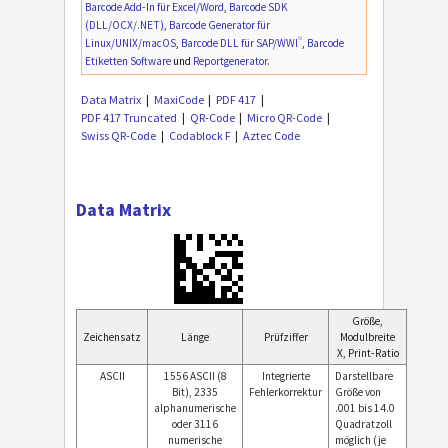
Barcode Add-In für Excel/Word
,
Barcode SDK
(DLL/OCX/.NET)
,
Barcode Generator für
®
Linux/UNIX/macOS
,
Barcode DLL für SAP/WWI
,
Barcode
Etiketten Software
und
Reportgenerator
.
Data Matrix
MaxiCode
PDF 417
PDF 417 Truncated
QR-Code
Micro QR-Code
Swiss QR-Code
Codablock F
Aztec Code
Data Matrix
Größe,
Zeichensatz
Länge
Prüfziffer
Modulbreite
X, Print-Ratio
ASCII
1556 ASCII (8
Integrierte
Darstellbare
Bit), 2335
Fehlerkorrektur
Größe von
alphanumerische
.001 bis 14.0
oder 3116
Quadratzoll
numerische
möglich (je