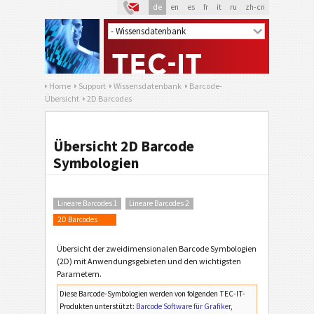
de
en
es
fr
it
ru
zh-cn
Home
Support
Wissensdatenbank
Barcode-
Übersicht
2D Barcodes
Übersicht 2D Barcode
Symbologien
Lineare Barcodes 1
Lineare Barcodes 2
2D Barcodes
Übersicht der zweidimensionalen Barcode Symbologien
(2D) mit Anwendungsgebieten und den wichtigsten
Parametern.
Diese Barcode-Symbologien werden von folgenden TEC-IT-
Produkten unterstützt:
Barcode Software für Grafiker
,