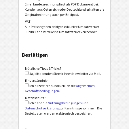
Eine Handelsrechnung liegt als PDF Dokument bei.
Kunden aus Österreich oder Deutschland erhalten die
Originalrechnung auch per Briefpost.
VAT
Alle Preisangaben erfolgen exklusive Umsatzsteuer.
Für Ihr Land wird keine Umsatzsteuer verrechnet.
Bestätigen
Nützliche Tipps & Tricks?
Ja, bitte senden Sie mir Ihren Newsletter via Mail.
Einverständnis
*
Ich akzeptiere ausdrücklich die
Allgemeinen
Geschäftsbedingungen
.
Datenschutz
*
Ich habe die
Nutzungsbedingungen und
Datenschutzerklärung
zur Kenntnis genommen. Die
Bestelldaten werden elektronisch gespeichert.