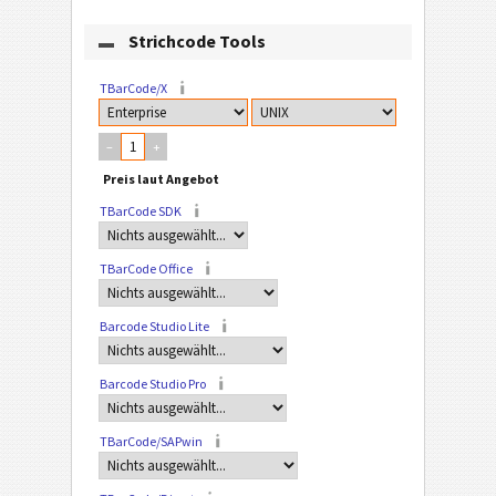
Strichcode Tools
TBarCode/X
–
+
TBarCode SDK
TBarCode Office
Barcode Studio Lite
Barcode Studio Pro
TBarCode/SAPwin