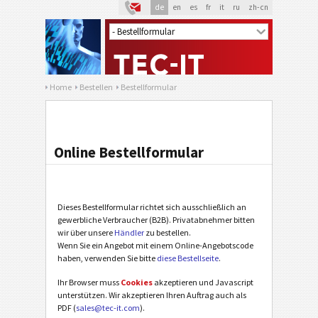
de
en
es
fr
it
ru
zh-cn
Home
Bestellen
Bestellformular
Online Bestellformular
Dieses Bestellformular richtet sich ausschließlich an
gewerbliche Verbraucher (B2B). Privatabnehmer bitten
wir über unsere
Händler
zu bestellen.
Wenn Sie ein Angebot mit einem Online-Angebotscode
haben, verwenden Sie bitte
diese Bestellseite
.
Ihr Browser muss
Cookies
akzeptieren und Javascript
unterstützen. Wir akzeptieren Ihren Auftrag auch als
PDF (
sales@tec-it.com
).