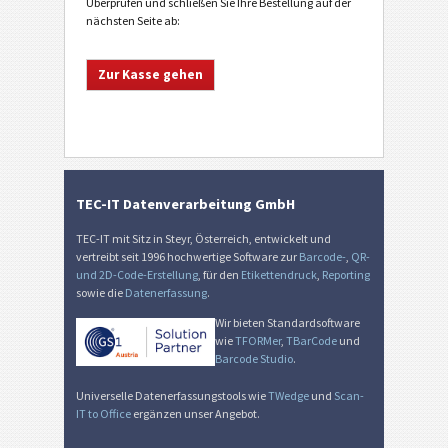
Überprüfen und schließen Sie Ihre Bestellung auf der
nächsten Seite ab:
TEC-IT Datenverarbeitung GmbH
TEC-IT mit Sitz in Steyr, Österreich, entwickelt und
vertreibt seit 1996 hochwertige Software zur
Barcode-
,
QR-
und 2D-Code-Erstellung
, für den
Etikettendruck
,
Reporting
sowie die
Datenerfassung
.
Wir bieten Standardsoftware
wie
TFORMer
,
TBarCode
und
Barcode Studio
.
Universelle Datenerfassungstools wie
TWedge
und
Scan-
IT to Office
ergänzen unser Angebot.