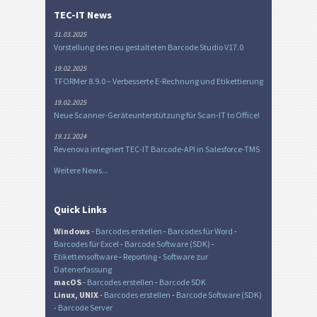
TEC-IT News
31.03.2025
Vorstellung des neu gestalteten Barcode Studio V17.0
19.02.2025
TFORMer 8.9.0 – Verbesserte E-Rechnung und Etikettierung
19.02.2025
Neue Scanner-Geräteunterstützung für Scan-IT to Office!
19.11.2024
Revenova integriert TEC-IT Barcode-API in Salesforce-TMS
Weitere News...
Quick Links
Windows
-
Barcodes erstellen
-
Barcodes für Word
-
Barcodes für Excel
-
Barcode Software (SDK)
-
Etikettensoftware
-
Reporting
-
Software zur
Datenerfassung
macOS
-
Barcodes erstellen
-
Barcode SDK
Linux, UNIX
-
Barcodes erstellen
-
Barcode Software (SDK)
-
Barcode Server