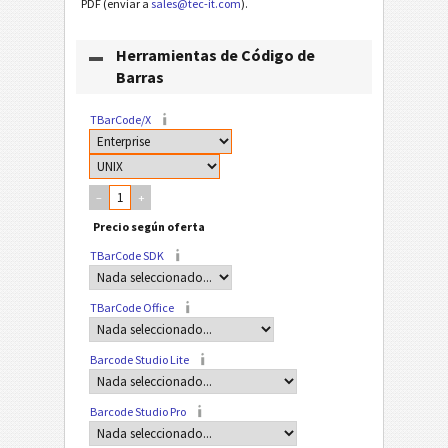
PDF (enviar a
sales@tec-it.com
).
Herramientas de Código de
Barras
TBarCode/X
–
+
TBarCode SDK
TBarCode Office
Barcode Studio Lite
Barcode Studio Pro