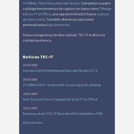
TFORMer
,
TBarCode
y
Barcode Studio
. Completan nuestro
catálogo herramientas de captura de datos como
TWedge
o
Scan-IT to Office
, una app de Android/iOS para
captura
de datos móvil
. También ofrecemos soluciones
personalizadas
bajo demanda
.
Si busca programas de alta calidad, TEC-IT le ofrece la
calidad que busca.
Noticias TEC-IT
31/03/2025
Introducing the Redesigned Barcode Studio V17.0
10/03/2025
TFORMer 8.9.0 – Improved E-Invoicing and Labeling
19/02/2025
New Scanner Device Support for Scan-IT to Office!
19/11/2024
Revenova Adds TEC-IT Barcode API to Salesforce TMS
Más noticias...