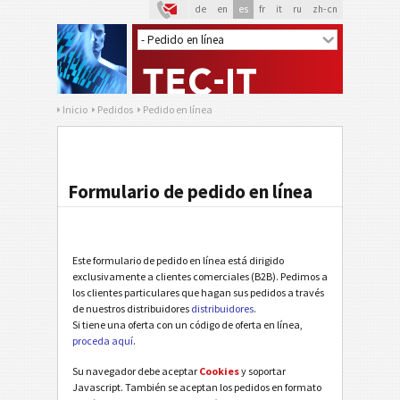
de
en
es
fr
it
ru
zh-cn
Inicio
Pedidos
Pedido en línea
Formulario de pedido en línea
Este formulario de pedido en línea está dirigido
exclusivamente a clientes comerciales (B2B). Pedimos a
los clientes particulares que hagan sus pedidos a través
de nuestros distribuidores
distribuidores
.
Si tiene una oferta con un código de oferta en línea,
proceda aquí
.
Su navegador debe aceptar
Cookies
y soportar
Javascript. También se aceptan los pedidos en formato