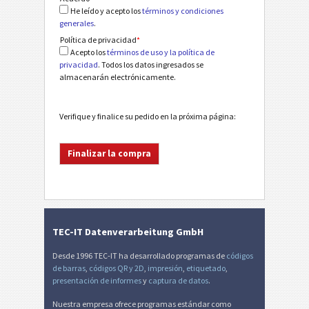
He leído y acepto los
términos y condiciones
generales
.
Política de privacidad
*
Acepto los
términos de uso y la política de
privacidad
. Todos los datos ingresados se
almacenarán electrónicamente.
Verifique y finalice su pedido en la próxima página:
TEC-IT Datenverarbeitung GmbH
Desde 1996 TEC-IT ha desarrollado programas de
códigos
de barras
,
códigos QR y 2D
,
impresión
,
etiquetado
,
presentación de informes
y
captura de datos
.
Nuestra empresa ofrece programas estándar como