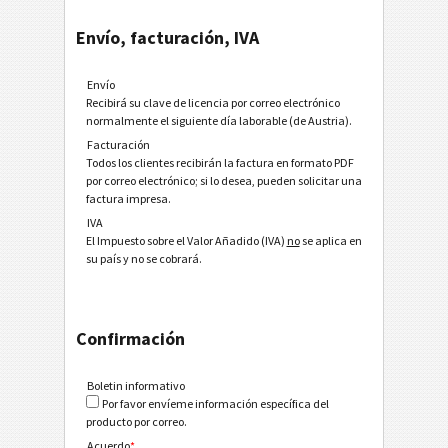
Envío, facturación, IVA
Envío
Recibirá su clave de licencia por correo electrónico
normalmente el siguiente día laborable (de Austria).
Facturación
Todos los clientes recibirán la factura en formato PDF
por correo electrónico; si lo desea, pueden solicitar una
factura impresa.
IVA
El Impuesto sobre el Valor Añadido (IVA)
no
se aplica en
su país y no se cobrará.
Confirmación
Boletin informativo
Por favor envíeme información específica del
producto por correo.
Acuerdo
*