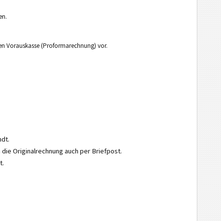
en.
egen Vorauskasse (Proformarechnung) vor.
ndt.
die Originalrechnung auch per Briefpost.
t.