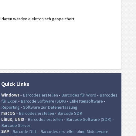
ldaten werden elektronisch gespeichert.
Quick Links
Windows
-
Barcodes erstellen
-
Barcodes für Word
-
Barcodes
für Excel
-
Barcode Software (SDK)
-
Etikettensoftware
-
Reporting
-
Software zur Datenerfassung
macOS
-
Barcodes erstellen
-
Barcode SDK
Linux, UNIX
-
Barcodes erstellen
-
Barcode Software (SDK)
-
Barcode Server
SAP
-
Barcode DLL
-
Barcodes erstellen ohne Middleware