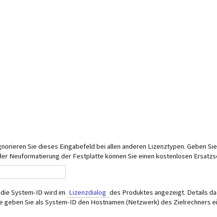
 Ignorieren Sie dieses Eingabefeld bei allen anderen Lizenztypen. Geben S
der Neuformatierung der Festplatte können Sie einen kostenlosen Ersatzs
 die System-ID wird im
Lizenzdialog
des Produktes angezeigt. Details d
tte geben Sie als System-ID den Hostnamen (Netzwerk) des Zielrechners ei