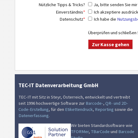
Nützliche Tipps & Tricks?
Ja, bitte senden Sie mir
Einverständnis
*
Ich akzeptiere ausdrück
Datenschutz
*
Ich habe die
Nutzungsbe
Überprüfen und schließen S
TEC-IT Datenverarbeitung GmbH
TEC-IT mit Sitz in Steyr, Österreich, entwickelt und vertreibt
seit 1996 hochwertige Software zur
Barcode-
,
QR- und 2D-
Code-Erstellung
, für den
Etikettendruck
,
Reporting
sowie die
Datenerfassung
.
Wir bieten Standardsoftware wie
TFORMer
,
TBarCode
und
Barcode
Studio
.