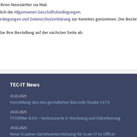
 Ihren Newsletter via Mail.
lich die
Allgemeinen Geschäftsbedingungen
.
dingungen und Datenschutzerklärung
zur Kenntnis genommen. Die Bestel
ie Ihre Bestellung auf der nächsten Seite ab:
TEC-IT News
31.03.2025
Vorstellung des neu gestalteten Barcode Studio V17.0
19.02.2025
TFORMer 8.9.0 – Verbesserte E-Rechnung und Etikettierung
19.02.2025
Neue Scanner-Geräteunterstützung für Scan-IT to Office!