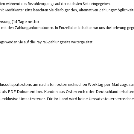
den während des Bezahlvorgangs auf der nächsten Seite eingegeben.
t Kreditkarte?
Bitte beachten Sie die folgenden, alternativen Zahlungsmöglichkeit
sung (14 Tage netto)
 mit den Zahlungsinformationen. In Einzelfällen behalten wir uns die Lieferung g
s werden Sie auf die PayPal-Zahlungsseite weitergeleitet.
hlüssel spätestens am nächsten österreichischen Werktag per Mail zugesa
t als PDF Dokument bei. Kunden aus Österreich oder Deutschland erhalten 
n exklusive Umsatzsteuer. Für Ihr Land wird keine Umsatzsteuer verrechne