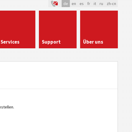
de
en
es
fr
it
ru
zh-cn
Services
Support
Über uns
stellen.