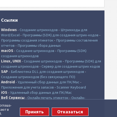
Ссылки
Windows
-
Создание штрихкодов
-
Штрихкоды для
Word/Excel
-
Программы (SDK) для создания штрих-кодов
-
Программы создания этикеток
-
Программы составления
отчетов
-
Программы сбора данных
macOS
-
Создание штрихкодов
-
Программы (SDK)
создания штрихкодов
Linux, UNIX
-
Создание штрихкодов
-
Программы (SDK) для
создания штрихкодов
-
Сервер для создания штрих кодов
SAP
-
Библиотека DLL для создания штрихкодов
-
Создание штрихкодов (без связующего ПО)
Android
-
Удаленный сбор данных для ПК/Mac
-
Приложения для учета запасов
-
Scanner Keyboard
iOS
-
Удаленный сбор данных для ПК/Mac
Веб Сервисы
-
Онлайн печать этикеток
-
Онлайн-
генератор штрихкодов
-
Генератор QR-кода
огла­ша­
чают в
Принять
Отказаться
й.