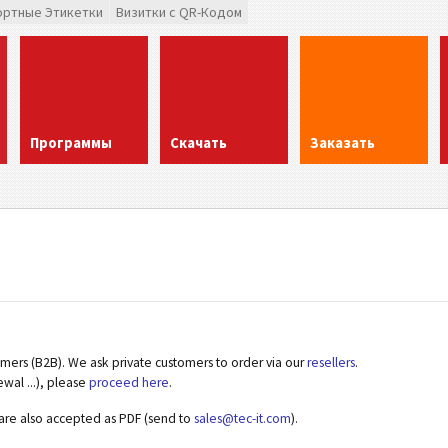
ортные Этикетки
Визитки с QR-Кодом
Программы
Скачать
Заказать
omers (B2B). We ask private customers to order via our
resellers
.
ewal ...), please
proceed here
.
 are also accepted as PDF (send to
sales@tec-it.com
).