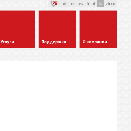
de
en
es
fr
it
ru
zh-cn
Услуги
Поддержка
О компании