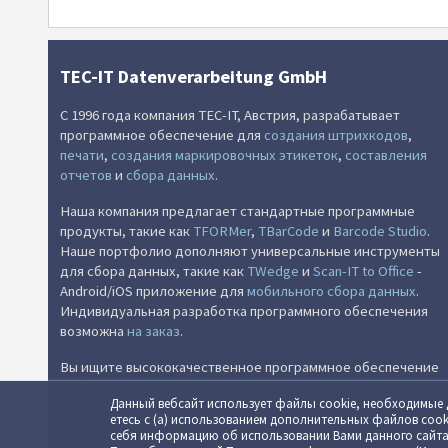
TEC-IT Datenverarbeitung GmbH
С 1996 года компания TEC-IT, Австрия, разрабатывает
программное обеспечение для
создания штрихкодов
,
печати
,
создания маркировочных этикеток
,
составления
отчетов
и
сбора данных
.
Наша компания предлагает стандартные программные
продукты, такие как
TFORMer
,
TBarCode
и
Barcode Studio
.
Наше портфолио дополняют универсальные инструменты
для сбора данных, такие как
TWedge
и
Scan-IT to Office
-
Android/iOS приложение для
мобильного сбора данных
.
Индивидуальная разработка программного обеспечения
возможна
на заказ
.
Вы ищите высококачественное программное обеспечение
— TEC-IT предоставляет этот уровень качества.
Данный вебсайт использует файлы cookie, необходи­мые дл
етесь c (а) ис­поль­зо­ванием допол­ни­тель­ных файлов co
себя инфор­ма­цию об исполь­зо­вании Вами данного сайта,