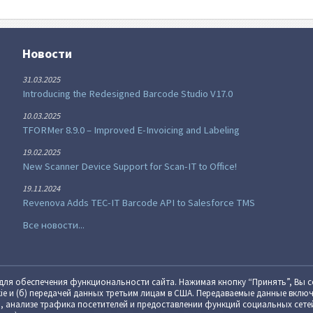
Новости
31.03.2025
Introducing the Redesigned Barcode Studio V17.0
10.03.2025
TFORMer 8.9.0 – Improved E-Invoicing and Labeling
19.02.2025
New Scanner Device Support for Scan-IT to Office!
19.11.2024
Revenova Adds TEC-IT Barcode API to Salesforce TMS
Все новости...
я обеспе­че­ния функцио­наль­ности сайта. Нажимая кнопку “Принять”, Вы с
okie и (б) пере­дачей данных третьим лицам в США. Переда­ваемые данные вклю­
 анализе трафика посе­ти­телей и предо­став­лении функций со­циаль­ных сете