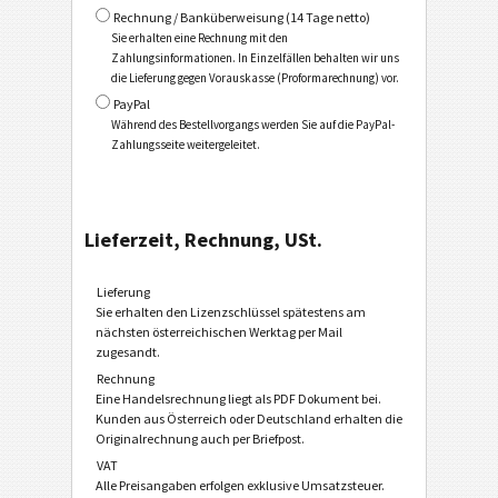
Rechnung / Banküberweisung (14 Tage netto)
Sie erhalten eine Rechnung mit den
Zahlungsinformationen. In Einzelfällen behalten wir uns
die Lieferung gegen Vorauskasse (Proformarechnung) vor.
PayPal
Während des Bestellvorgangs werden Sie auf die PayPal-
Zahlungsseite weitergeleitet.
Lieferzeit, Rechnung, USt.
Lieferung
Sie erhalten den Lizenzschlüssel spätestens am
nächsten österreichischen Werktag per Mail
zugesandt.
Rechnung
Eine Handelsrechnung liegt als PDF Dokument bei.
Kunden aus Österreich oder Deutschland erhalten die
Originalrechnung auch per Briefpost.
VAT
Alle Preisangaben erfolgen exklusive Umsatzsteuer.