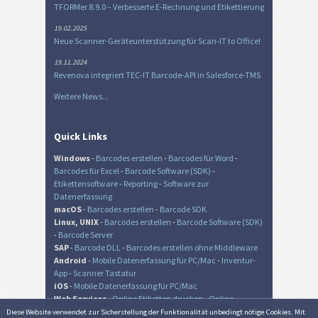
TFORMer 8.9.0 – Verbesserte E-Rechnung und Etikettierung
19.02.2025
Neue Scanner-Geräteunterstützung für Scan-IT to Office!
19.11.2024
Revenova integriert TEC-IT Barcode-API in Salesforce-TMS
Weitere News...
Quick Links
Windows
-
Barcodes erstellen
-
Barcodes für Word
-
Barcodes für Excel
-
Barcode Software (SDK)
-
Etikettensoftware
-
Reporting
-
Software zur
Datenerfassung
macOS
-
Barcodes erstellen
-
Barcode SDK
Linux, UNIX
-
Barcodes erstellen
-
Barcode Software (SDK)
-
Barcode Server
SAP
-
Barcode DLL
-
Barcodes erstellen ohne Middleware
Android
-
Mobile Datenerfassung für PC/Mac
-
Inventur-
App
-
Scanner Tastatur
iOS
-
Mobile Datenerfassung für PC/Mac
Web Services
-
Online Etiketten drucken
-
Online
Barcode Generator
-
Online QR-Code Generator
Diese Website verwendet zur Sicher­stellung der Funk­tionalität unbedingt nötige Cookies. Mit