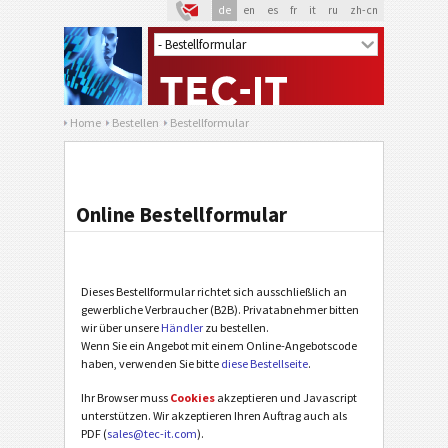
de
en
es
fr
it
ru
zh-cn
Home
Bestellen
Bestellformular
Online Bestellformular
Dieses Bestellformular richtet sich ausschließlich an
gewerbliche Verbraucher (B2B). Privatabnehmer bitten
wir über unsere
Händler
zu bestellen.
Wenn Sie ein Angebot mit einem Online-Angebotscode
haben, verwenden Sie bitte
diese Bestellseite
.
Ihr Browser muss
Cookies
akzeptieren und Javascript
unterstützen. Wir akzeptieren Ihren Auftrag auch als
PDF (
sales@tec-it.com
).