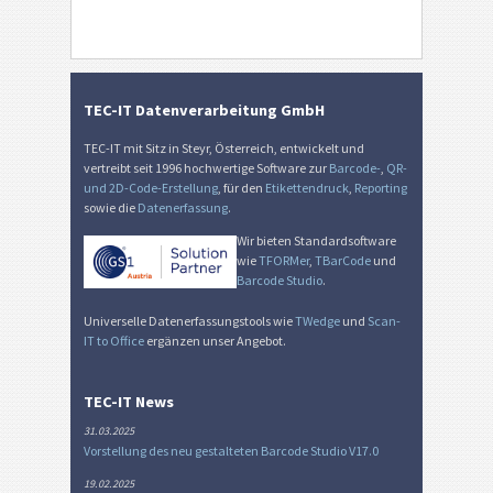
TEC-IT Datenverarbeitung GmbH
TEC-IT mit Sitz in Steyr, Österreich, entwickelt und
vertreibt seit 1996 hochwertige Software zur
Barcode-
,
QR-
und 2D-Code-Erstellung
, für den
Etikettendruck
,
Reporting
sowie die
Datenerfassung
.
Wir bieten Standardsoftware
wie
TFORMer
,
TBarCode
und
Barcode Studio
.
Universelle Datenerfassungstools wie
TWedge
und
Scan-
IT to Office
ergänzen unser Angebot.
TEC-IT News
31.03.2025
Vorstellung des neu gestalteten Barcode Studio V17.0
19.02.2025