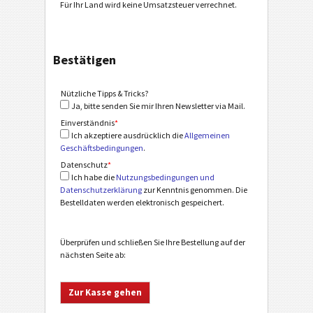
Für Ihr Land wird keine Umsatzsteuer verrechnet.
Bestätigen
Nützliche Tipps & Tricks?
Ja, bitte senden Sie mir Ihren Newsletter via Mail.
Einverständnis
*
Ich akzeptiere ausdrücklich die
Allgemeinen
Geschäftsbedingungen
.
Datenschutz
*
Ich habe die
Nutzungsbedingungen und
Datenschutzerklärung
zur Kenntnis genommen. Die
Bestelldaten werden elektronisch gespeichert.
Überprüfen und schließen Sie Ihre Bestellung auf der
nächsten Seite ab: