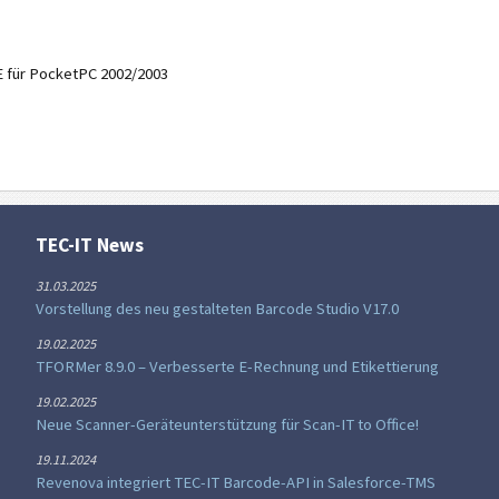
für PocketPC 2002/2003
TEC-IT News
31.03.2025
Vorstellung des neu gestalteten Barcode Studio V17.0
19.02.2025
TFORMer 8.9.0 – Verbesserte E-Rechnung und Etikettierung
19.02.2025
Neue Scanner-Geräteunterstützung für Scan-IT to Office!
19.11.2024
Revenova integriert TEC-IT Barcode-API in Salesforce-TMS