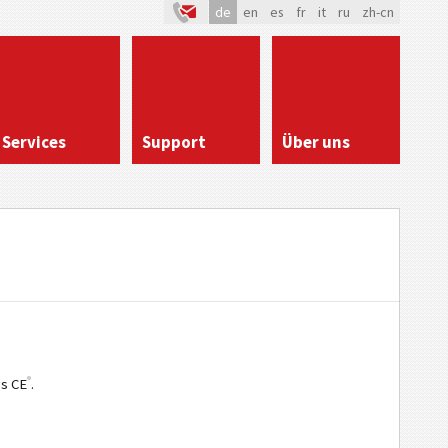
de
en
es
fr
it
ru
zh-cn
Services
Support
Über uns
®
s CE
.