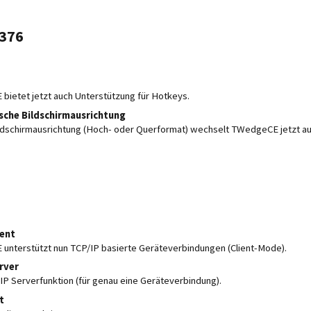
5376
ietet jetzt auch Unterstützung für Hotkeys.
sche Bildschirmausrichtung
ldschirmausrichtung (Hoch- oder Querformat) wechselt TWedgeCE jetzt aut
ient
nterstützt nun TCP/IP basierte Geräteverbindungen (Client-Mode).
rver
P Serverfunktion (für genau eine Geräteverbindung).
t