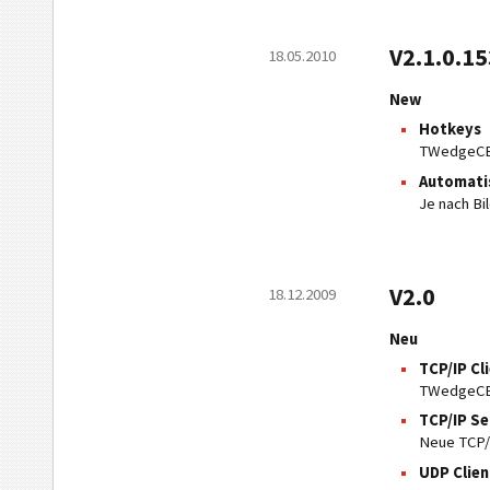
V2.1.0.1
18.05.2010
New
Hotkeys
TWedgeCE b
Automati
Je nach Bi
V2.0
18.12.2009
Neu
TCP/IP Cl
TWedgeCE u
TCP/IP Se
Neue TCP/I
UDP Clien