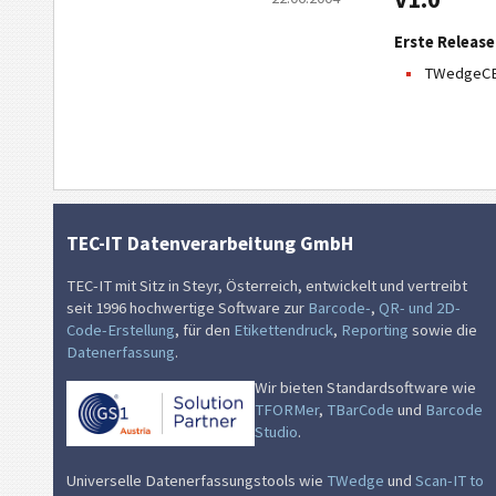
Erste Release
TWedgeCE 
TEC-IT Datenverarbeitung GmbH
TEC-IT mit Sitz in Steyr, Österreich, entwickelt und vertreibt
seit 1996 hochwertige Software zur
Barcode-
,
QR- und 2D-
Code-Erstellung
, für den
Etikettendruck
,
Reporting
sowie die
Datenerfassung
.
Wir bieten Standardsoftware wie
TFORMer
,
TBarCode
und
Barcode
Studio
.
Universelle Datenerfassungstools wie
TWedge
und
Scan-IT to