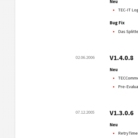
Neu
TEC-IT Lo
Bug Fix
Das Splitte
V1.4.0.8
02.06.2006
Neu
TECCommon
Pre-Evalua
V1.3.0.6
07.12.2005
Neu
RetryTimerI