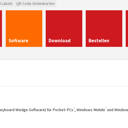
t Labels
QR Code Visitenkarten
Software
Download
Bestellen
®
®
Keyboard Wedge Software) für Pocket-PCs
, Windows Mobile
und Window