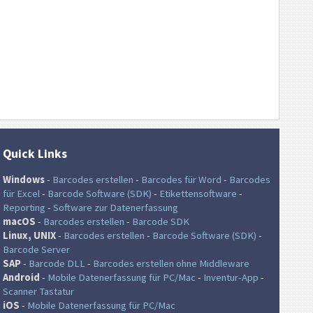
Quick Links
Windows
-
Barcodes erstellen
-
Barcodes für Word
-
Barcodes
für Excel
-
Barcode Software (SDK)
-
Etikettensoftware
-
Reporting
-
Software zur Datenerfassung
macOS
-
Barcodes erstellen
-
Barcode SDK
Linux, UNIX
-
Barcodes erstellen
-
Barcode Software (SDK)
-
Barcode Server
SAP
-
Barcode DLL
-
Barcodes erstellen ohne Middleware
Android
-
Mobile Datenerfassung für PC/Mac
-
Inventur-App
-
Scanner Tastatur
iOS
-
Mobile Datenerfassung für PC/Mac