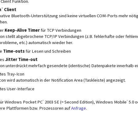
lient Funktion.
®
h
Client
native Bluetooth-Unterstützung sind keine virtuellen COM-Ports mehr nöt
hen.
rer
Keep-Alive Timer
für TCP Verbindungen
on stellt abgebrochene TCP/IP Verbindungen (z.B. fehlerhafte oder fehle
obleme, etc.) automatisch wieder her.
re
Time-outs
für Lesen und Schreiben
res
Jitter Time-out
on unterdrückt mehrfach gesendete (identische) Datenpakete innerhalb ein
tes Tray-Icon
con wird automatisch in der Notification Area (Taskleiste) angezeigt.
tes User-Interface
®
®
t für Windows Pocket PC
2003 SE (= Second Edition), Windows Mobile
5.0 
ere Plattformen bzw. Prozessoren auf
Anfrage
.