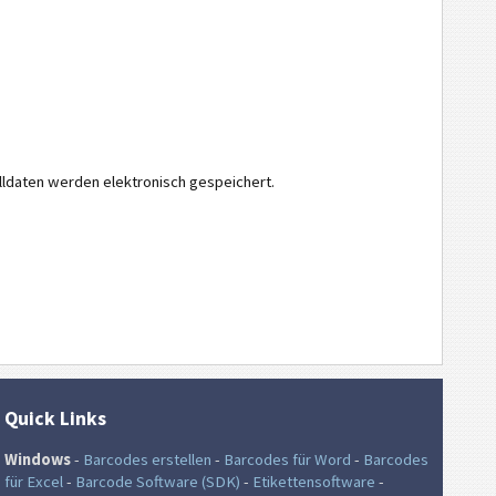
ldaten werden elektronisch gespeichert.
Quick Links
Windows
-
Barcodes erstellen
-
Barcodes für Word
-
Barcodes
für Excel
-
Barcode Software (SDK)
-
Etikettensoftware
-