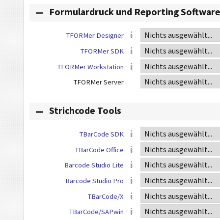
Formulardruck und Reporting Softwar
TFORMer Designer
TFORMer SDK
TFORMer Workstation
TFORMer Server
Strichcode Tools
TBarCode SDK
TBarCode Office
Barcode Studio Lite
Barcode Studio Pro
TBarCode/X
TBarCode/SAPwin