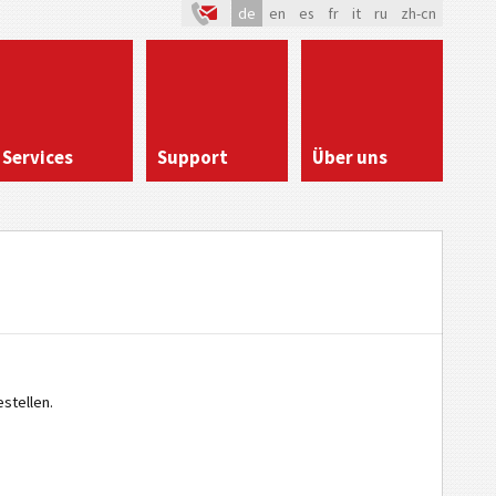
de
en
es
fr
it
ru
zh-cn
Services
Support
Über uns
stellen.