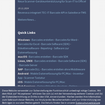
Neue Scanner-Geräteunterstützung für Scan-IT to Office!
19.11.2024
Revenova integriert TEC-IT Barcode-API in Salesforce-TMS
Weitere News...
Quick Links
Windows
-
Barcodes erstellen
-
Barcodes für Word
-
Barcodes für Excel
-
Barcode Software (SDK)
-
Etikettensoftware
-
Reporting
-
Software zur
Datenerfassung
macOS
-
Barcodes erstellen
-
Barcode SDK
Linux, UNIX
-
Barcodes erstellen
-
Barcode Software (SDK)
-
Barcode Server
SAP
-
Barcode DLL
-
Barcodes erstellen ohne Middleware
Android
-
Mobile Datenerfassung für PC/Mac
-
Inventur-
App
-
Scanner Tastatur
iOS
-
Mobile Datenerfassung für PC/Mac
Web Services
-
Online Etiketten drucken
-
Online
Barcode Generator
-
Online QR-Code Generator
Diese Website verwendet zur Sicher­stellung der Funk­tionalität unbedingt nötige Cookies. Mit
dem Klick auf “Akzeptieren” erklären Sie sich (a) mit der Verwendung weiterer Cookies und (b)
der Daten­übermittlung an Dritte in den USA, einverstanden. Hierbei werden Ihre Information
zum Gebrauch dieser Website, zur Analyse des Besucher­verkehrs und zur Unter­stützung von
Beiträgen in sozialen Medien geteilt. Die Details finden Sie in unserer
Datenschutzerklärung
© TEC-IT Datenverarbeitung GmbH, Austria