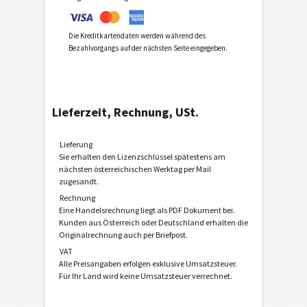
Die Kreditkartendaten werden während des
Bezahlvorgangs auf der nächsten Seite eingegeben.
Lieferzeit, Rechnung, USt.
Lieferung
Sie erhalten den Lizenzschlüssel spätestens am
nächsten österreichischen Werktag per Mail
zugesandt.
Rechnung
Eine Handelsrechnung liegt als PDF Dokument bei.
Kunden aus Österreich oder Deutschland erhalten die
Originalrechnung auch per Briefpost.
VAT
Alle Preisangaben erfolgen exklusive Umsatzsteuer.
Für Ihr Land wird keine Umsatzsteuer verrechnet.