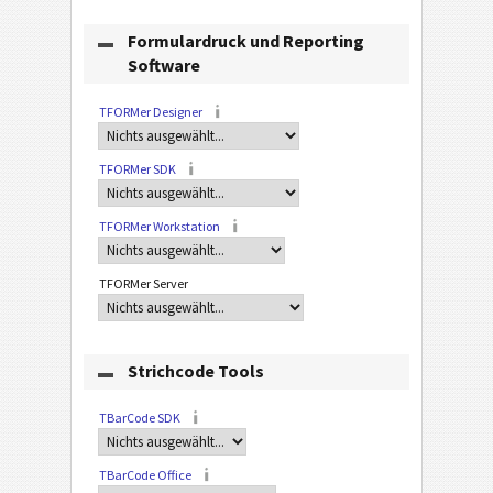
Formulardruck und Reporting
Software
TFORMer Designer
TFORMer SDK
TFORMer Workstation
TFORMer Server
Strichcode Tools
TBarCode SDK
TBarCode Office