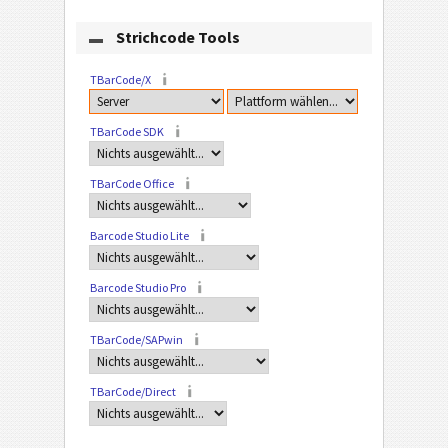
Strichcode Tools
TBarCode/X
TBarCode SDK
TBarCode Office
Barcode Studio Lite
Barcode Studio Pro
TBarCode/SAPwin
TBarCode/Direct