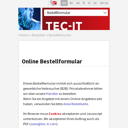
de
en
es
fr
it
ru
zh-cn
Home
Bestellen
Bestellformular
Online Bestellformular
Dieses Bestellformular richtet sich ausschließlich an
gewerbliche Verbraucher (B2B). Privatabnehmer bitten
wir über unsere
Händler
zu bestellen.
Wenn Sie ein Angebot mit einem Online-Angebotscode
haben, verwenden Sie bitte
diese Bestellseite
.
Ihr Browser muss
Cookies
akzeptieren und Javascript
unterstützen. Wir akzeptieren Ihren Auftrag auch als
PDF (
sales@tec-it.com
).