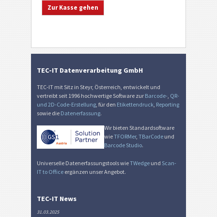
TEC-IT Datenverarbeitung GmbH
TEC-IT mit Sitz in Steyr, Österreich, entwickelt und
vertreibt seit 1996 hochwertige Software zur
Barcode-
,
QR-
und 2D-Code-Erstellung
, für den
Etikettendruck
,
Reporting
sowie die
Datenerfassung
.
Wir bieten Standardsoftware
wie
TFORMer
,
TBarCode
und
Barcode Studio
.
Universelle Datenerfassungstools wie
TWedge
und
Scan-
IT to Office
ergänzen unser Angebot.
TEC-IT News
31.03.2025