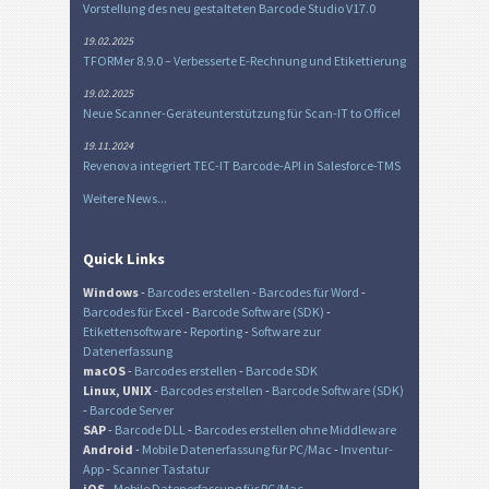
Vorstellung des neu gestalteten Barcode Studio V17.0
19.02.2025
TFORMer 8.9.0 – Verbesserte E-Rechnung und Etikettierung
19.02.2025
Neue Scanner-Geräteunterstützung für Scan-IT to Office!
19.11.2024
Revenova integriert TEC-IT Barcode-API in Salesforce-TMS
Weitere News...
Quick Links
Windows
-
Barcodes erstellen
-
Barcodes für Word
-
Barcodes für Excel
-
Barcode Software (SDK)
-
Etikettensoftware
-
Reporting
-
Software zur
Datenerfassung
macOS
-
Barcodes erstellen
-
Barcode SDK
Linux, UNIX
-
Barcodes erstellen
-
Barcode Software (SDK)
-
Barcode Server
SAP
-
Barcode DLL
-
Barcodes erstellen ohne Middleware
Android
-
Mobile Datenerfassung für PC/Mac
-
Inventur-
App
-
Scanner Tastatur
iOS
-
Mobile Datenerfassung für PC/Mac