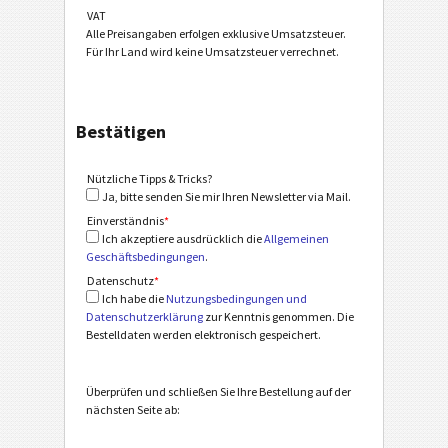
VAT
Alle Preisangaben erfolgen exklusive Umsatzsteuer.
Für Ihr Land wird keine Umsatzsteuer verrechnet.
Bestätigen
Nützliche Tipps & Tricks?
Ja, bitte senden Sie mir Ihren Newsletter via Mail.
Einverständnis
*
Ich akzeptiere ausdrücklich die
Allgemeinen
Geschäftsbedingungen
.
Datenschutz
*
Ich habe die
Nutzungsbedingungen und
Datenschutzerklärung
zur Kenntnis genommen. Die
Bestelldaten werden elektronisch gespeichert.
Überprüfen und schließen Sie Ihre Bestellung auf der
nächsten Seite ab: