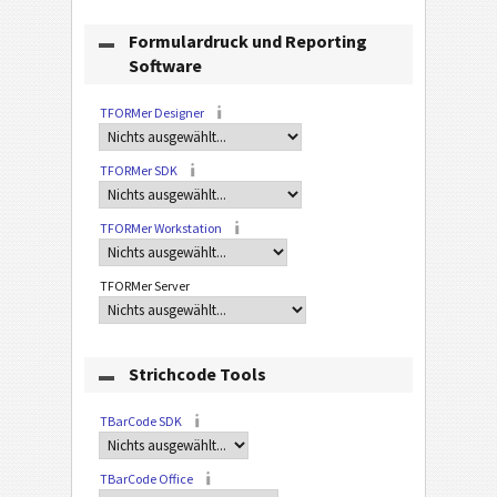
Formulardruck und Reporting
Software
TFORMer Designer
TFORMer SDK
TFORMer Workstation
TFORMer Server
Strichcode Tools
TBarCode SDK
TBarCode Office