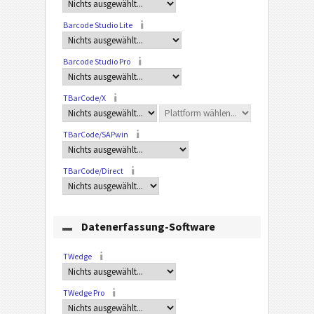
Barcode Studio Lite
Barcode Studio Pro
TBarCode/X
TBarCode/SAPwin
TBarCode/Direct
Datenerfassung-Software
TWedge
TWedge Pro