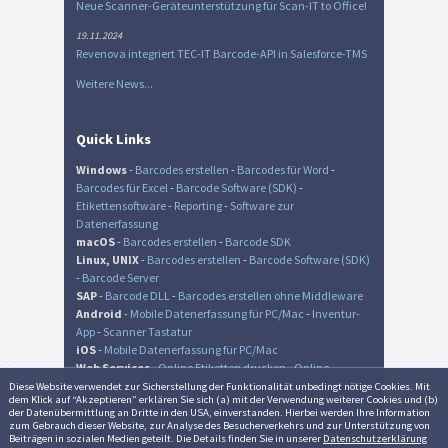
Neue Scanner-Geräteunterstützung für Scan-IT to Office!
19.11.2024
Revenova integriert TEC-IT Barcode-API in Salesforce-TMS
Weitere News...
Quick Links
Windows
-
Barcodes erstellen
-
Barcodes für Word
-
Barcodes für Excel
-
Barcode Software (SDK)
-
Etikettensoftware
-
Reporting
-
Software zur
Datenerfassung
macOS
-
Barcodes erstellen
-
Barcode SDK
Linux, UNIX
-
Barcodes erstellen
-
Barcode Software (SDK)
-
Barcode Server
SAP
-
Barcode DLL
-
Barcodes erstellen ohne Middleware
Android
-
Mobile Datenerfassung für PC/Mac
-
Inventur-
App
-
Scanner Tastatur
iOS
-
Mobile Datenerfassung für PC/Mac
Web Services
-
Online Etiketten drucken
-
Online
Barcode Generator
-
Online QR-Code Generator
Diese Website verwendet zur Sicher­stellung der Funk­tionalität unbedingt nötige Cookies. Mit
dem Klick auf “Akzeptieren” erklären Sie sich (a) mit der Verwendung weiterer Cookies und (b)
der Daten­übermittlung an Dritte in den USA, einverstanden. Hierbei werden Ihre Information
zum Gebrauch dieser Website, zur Analyse des Besucher­verkehrs und zur Unter­stützung von
Beiträgen in sozialen Medien geteilt. Die Details finden Sie in unserer
Datenschutzerklärung
© TEC-IT Datenverarbeitung GmbH, Austria