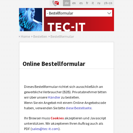
de
en
es
fr
it
ru
zh-cn
Home
Bestellen
Bestellformular
Online Bestellformular
Dieses Bestellformular richtet sich ausschließlich an
gewerbliche Verbraucher (B2B). Privatabnehmer bitten
wir über unsere
Händler
zu bestellen.
Wenn Sie ein Angebot mit einem Online-Angebotscode
haben, verwenden Sie bitte
diese Bestellseite
.
Ihr Browser muss
Cookies
akzeptieren und Javascript
unterstützen. Wir akzeptieren Ihren Auftrag auch als
PDF (
sales@tec-it.com
).