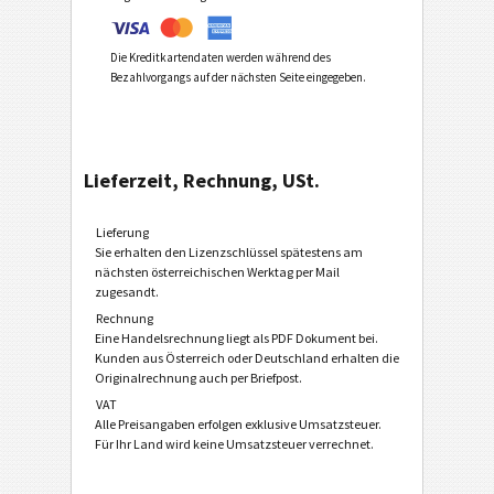
Die Kreditkartendaten werden während des
Bezahlvorgangs auf der nächsten Seite eingegeben.
Lieferzeit, Rechnung, USt.
Lieferung
Sie erhalten den Lizenzschlüssel spätestens am
nächsten österreichischen Werktag per Mail
zugesandt.
Rechnung
Eine Handelsrechnung liegt als PDF Dokument bei.
Kunden aus Österreich oder Deutschland erhalten die
Originalrechnung auch per Briefpost.
VAT
Alle Preisangaben erfolgen exklusive Umsatzsteuer.
Für Ihr Land wird keine Umsatzsteuer verrechnet.