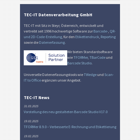
TEC-IT Datenverarbeitung GmbH
TEC-IT mit Sitz in Steyr, Österreich, entwickelt und
vertreibt seit 1996 hochwertige Software zur
Barcode-
,
QR-
und 2D-Code-Erstellung
, für den
Etikettendruck
,
Reporting
sowie die
Datenerfassung
.
Wir bieten Standardsoftware
wie
TFORMer
,
TBarCode
und
Barcode Studio
.
Universelle Datenerfassungstools wie
TWedge
und
Scan-
IT to Office
ergänzen unser Angebot.
TEC-IT News
31.03.2025
Vorstellung des neu gestalteten Barcode Studio V17.0
19.02.2025
TFORMer 8.9.0 – Verbesserte E-Rechnung und Etikettierung
19.02.2025