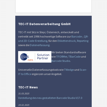
TEC-IT Datenverarbeitung GmbH
TEC-IT mit Sitz in Steyr, Österreich, entwickelt und
vertreibt seit 1996 hochwertige Software zur
Barcode-
,
QR-
und 2D-Code-Erstellung
, für den
Etikettendruck
,
Reporting
sowie die
Datenerfassung
.
Wir bieten Standardsoftware
wie
TFORMer
,
TBarCode
und
Barcode Studio
.
Universelle Datenerfassungstools wie
TWedge
und
Scan-
IT to Office
ergänzen unser Angebot.
TEC-IT News
31.03.2025
Vorstellung des neu gestalteten Barcode Studio V17.0
19.02.2025