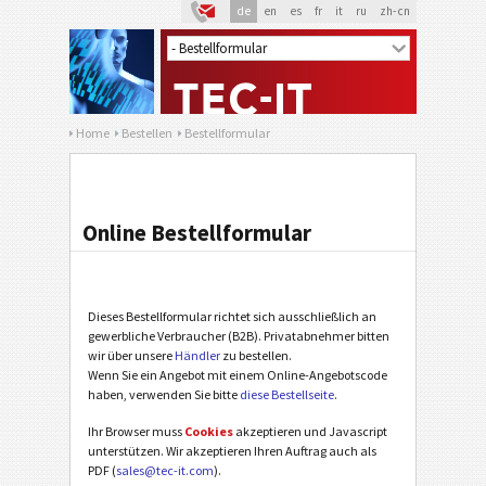
de
en
es
fr
it
ru
zh-cn
Home
Bestellen
Bestellformular
Online Bestellformular
Dieses Bestellformular richtet sich ausschließlich an
gewerbliche Verbraucher (B2B). Privatabnehmer bitten
wir über unsere
Händler
zu bestellen.
Wenn Sie ein Angebot mit einem Online-Angebotscode
haben, verwenden Sie bitte
diese Bestellseite
.
Ihr Browser muss
Cookies
akzeptieren und Javascript
unterstützen. Wir akzeptieren Ihren Auftrag auch als
PDF (
sales@tec-it.com
).