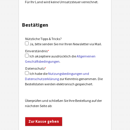
Für Ihr Land wird keine Umsatzsteuer verrechnet.
Bestätigen
Nützliche Tipps & Tricks?
Ja, bitte senden Sie mir Ihren Newsletter via Mail.
Einverständnis
*
Ich akzeptiere ausdrücklich die
Allgemeinen
Geschäftsbedingungen
.
Datenschutz
*
Ich habe die
Nutzungsbedingungen und
Datenschutzerklärung
zur Kenntnis genommen. Die
Bestelldaten werden elektronisch gespeichert.
Überprüfen und schließen Sie Ihre Bestellung auf der
nächsten Seite ab: