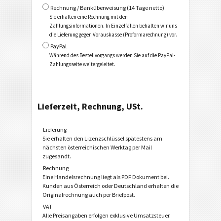
Rechnung / Banküberweisung (14 Tage netto)
Sie erhalten eine Rechnung mit den
Zahlungsinformationen. In Einzelfällen behalten wir uns
die Lieferung gegen Vorauskasse (Proformarechnung) vor.
PayPal
Während des Bestellvorgangs werden Sie auf die PayPal-
Zahlungsseite weitergeleitet.
Lieferzeit, Rechnung, USt.
Lieferung
Sie erhalten den Lizenzschlüssel spätestens am
nächsten österreichischen Werktag per Mail
zugesandt.
Rechnung
Eine Handelsrechnung liegt als PDF Dokument bei.
Kunden aus Österreich oder Deutschland erhalten die
Originalrechnung auch per Briefpost.
VAT
Alle Preisangaben erfolgen exklusive Umsatzsteuer.