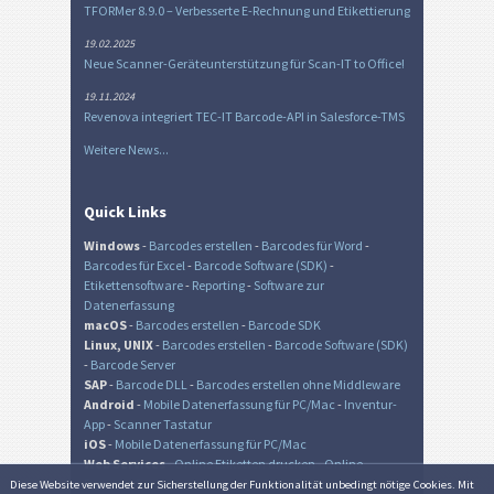
TFORMer 8.9.0 – Verbesserte E-Rechnung und Etikettierung
19.02.2025
Neue Scanner-Geräteunterstützung für Scan-IT to Office!
19.11.2024
Revenova integriert TEC-IT Barcode-API in Salesforce-TMS
Weitere News...
Quick Links
Windows
-
Barcodes erstellen
-
Barcodes für Word
-
Barcodes für Excel
-
Barcode Software (SDK)
-
Etikettensoftware
-
Reporting
-
Software zur
Datenerfassung
macOS
-
Barcodes erstellen
-
Barcode SDK
Linux, UNIX
-
Barcodes erstellen
-
Barcode Software (SDK)
-
Barcode Server
SAP
-
Barcode DLL
-
Barcodes erstellen ohne Middleware
Android
-
Mobile Datenerfassung für PC/Mac
-
Inventur-
App
-
Scanner Tastatur
iOS
-
Mobile Datenerfassung für PC/Mac
Web Services
-
Online Etiketten drucken
-
Online
Barcode Generator
-
Online QR-Code Generator
Diese Website verwendet zur Sicher­stellung der Funk­tionalität unbedingt nötige Cookies. Mit