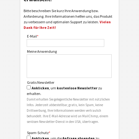
Bitte beschreiben Sie kurz Ihre Anwendung bzw.
Anforderung. Ihre Informationen helfen uns, das Produkt
zu verbessern und optimalen Support zu leisten.
Vielen
Dank für Ihre Zeit!
E-Mail
*
Meine Anwendung
Gratis Newsletter
Anklicken
, um
kostenlose Newsletter
zu
erhalten.
Damit erhalten Sie gelegentliche Newsletter mit nützlichen
Infos. Jederzeit abbestellbar, gratis, kein Spam, keine
Drittwerbung, Ihre Informationen werden vertraulich
behandelt. Ihre E-Mail-Adresse wird an MailChimp, einem
seriösen Newsletter-Dienst in den USA, übertragen.
Spam-Schutz
*
Anklicken
, um die
Anfrage absenden
zu