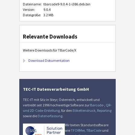
Dateiname:
tbarcode9-9.0.4-1-i386.deb.bin
Version:
9.0.4
Dateigröße:
3.2 MB
Relevante Downloads
Weitere Downloads für TBarCode/X
Download Dokumentation
TEC-IT Datenverarbeitung GmbH
TEC-IT mit Sitz in Steyr, Österreich, entwickelt und
vertreibt seit 1996 hochwertige Software zur
Barcode-
,
QR-
und 2D-Code-Erstellung
, für den
Etikettendruck
,
Reporting
sowie die
Datenerfassung
.
Wir bieten Standardsoftware
wie
TFORMer
,
TBarCode
und