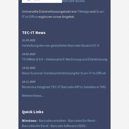
Barcode Studio
.
Universelle Datenerfassungstools wie
TWedge
und
Scan-
IT to Office
ergänzen unser Angebot.
TEC-IT News
31.03.2025
Vorstellung des neu gestalteten Barcode Studio V17.0
19.02.2025
TFORMer 8.9.0 – Verbesserte E-Rechnung und Etikettierung
19.02.2025
Neue Scanner-Geräteunterstützung für Scan-IT to Office!
19.11.2024
Revenova integriert TEC-IT Barcode-API in Salesforce-TMS
Weitere News...
Quick Links
Windows
-
Barcodes erstellen
-
Barcodes für Word
-
Barcodes für Excel
-
Barcode Software (SDK)
-