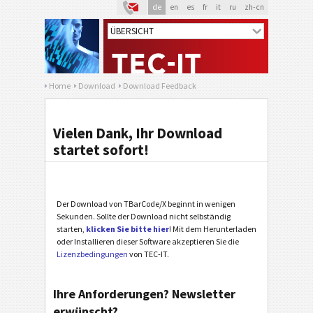
de
en
es
fr
it
ru
zh-cn
Home
Download
Download Feedback
Vielen Dank, Ihr Download
startet sofort!
Der Download von TBarCode/X beginnt in wenigen
Sekunden. Sollte der Download nicht selbständig
starten,
klicken Sie bitte hier
! Mit dem Herunterladen
oder Installieren dieser Software akzeptieren Sie die
Lizenzbedingungen
von TEC-IT.
Ihre Anforderungen? Newsletter
erwünscht?