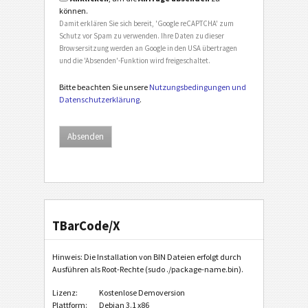
können.
Damit erklären Sie sich bereit, 'Google reCAPTCHA' zum
Schutz vor Spam zu verwenden. Ihre Daten zu dieser
Browsersitzung werden an Google in den USA übertragen
und die 'Absenden'-Funktion wird freigeschaltet.
Bitte beachten Sie unsere
Nutzungsbedingungen und
Datenschutzerklärung
.
TBarCode/X
Hinweis: Die Installation von BIN Dateien erfolgt durch
Ausführen als Root-Rechte (sudo ./package-name.bin).
Lizenz:
Kostenlose Demoversion
Plattform:
Debian 3.1 x86