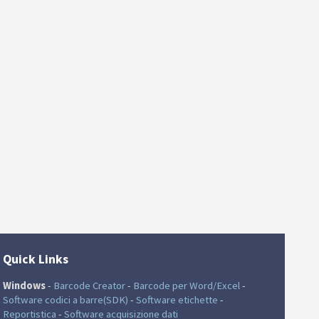
Quick Links
Windows
-
Barcode Creator
-
Barcode per Word/Excel
-
Software codici a barre(SDK)
-
Software etichette
-
Reportistica
-
Software acquisizione dati