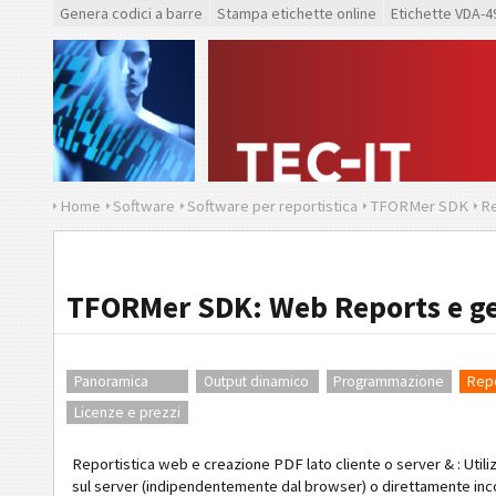
Genera codici a barre
Stampa etichette online
Etichette VDA-4
Home
Software
Software per reportistica
TFORMer SDK
Re
TFORMer SDK: Web Reports e ge
Panoramica
Output dinamico
Programmazione
Repo
Licenze e prezzi
Reportistica web e creazione PDF lato cliente o server & : Utilizz
sul server (indipendentemente dal browser) o direttamente incor