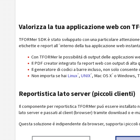
Valorizza la tua applicazione web con 
TFORMer SDK è stato sviluppato con una particolare attenzione s
etichette e report all´interno della tua applicazione web instan
Con TFORMer le possibilitá di output delle applicazioni w
Il PDF creator integrato fa report web con output di alta q
Il generatore di codici a barre incluso, non solo consente 
®
®
®
Non importa se hai
Linux
,
UNIX
, Mac OS X
o Windows, TFO
Reportistica lato server (piccoli clienti)
Il componente per reportistica TFORMer puó essere installato ne
lato server e passati al client (browser) tramite download o e-ma
Questa soluzione é indipendente da browser, supporta i piccoli cl