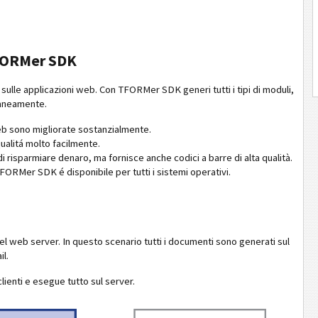
TFORMer SDK
ulle applicazioni web. Con TFORMer SDK generi tutti i tipi di moduli,
taneamente.
eb sono migliorate sostanzialmente.
ualitá molto facilmente.
di risparmiare denaro, ma fornisce anche codici a barre di alta qualità.
RMer SDK é disponibile per tutti i sistemi operativi.
l web server. In questo scenario tutti i documenti sono generati sul
il.
ienti e esegue tutto sul server.