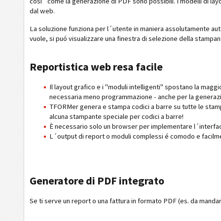
cosi´ come la generazione di PDF sono possibili. I modelli di layo
dal web.
La soluzione funziona per l´utente in maniera assolutamente a
vuole, si puó visualizzare una finestra di selezione della stampan
Reportistica web resa facile
Il layout grafico e i "moduli intelligenti" spostano la ma
necessaria meno programmazione - anche per la generazi
TFORMer genera e stampa codici a barre su tutte le stam
alcuna stampante speciale per codici a barre!
È necessario solo un browser per implementare l´interfac
L´output di report o moduli complessi é comodo e facilme
Generatore di PDF integrato
Se ti serve un report o una fattura in formato PDF (es. da mand