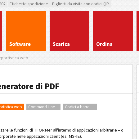
902
Etichette spedizione
Biglietti da visita con codici QR
Software
Scarica
Ordina
portistica web
neratore di PDF
rtistica web
Command Line
Codici a barre
are le funzioni di TFORMer all'interno di applicazioni arbitrarie – o
porate nelle applicazioni client (es. MS-IE).