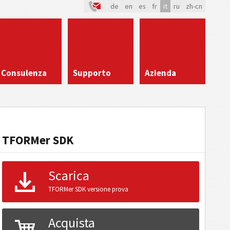
de
en
es
fr
it
ru
zh-cn
Consulenza
Supporto
Azienda
TFORMer SDK
Scarica
TFORMer SDK versione prova
Acquista