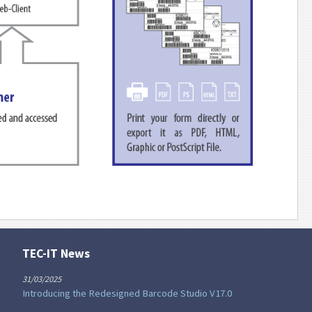
TEC-IT News
31/03/2025
Introducing the Redesigned Barcode Studio V17.0