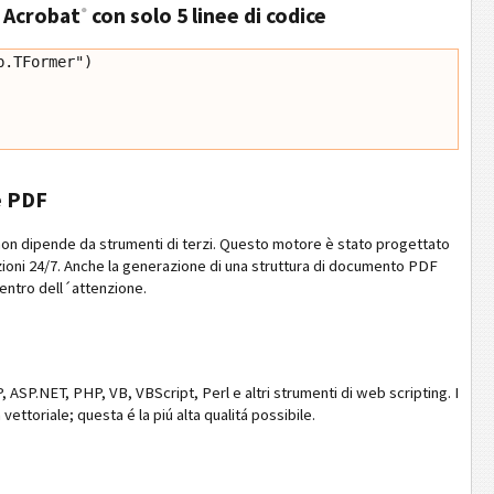
Acrobat
con solo 5 linee di codice
®
.TFormer")

e PDF
on dipende da strumenti di terzi. Questo motore è stato progettato
cazioni 24/7. Anche la generazione di una struttura di documento PDF
centro dell´attenzione.
P.NET, PHP, VB, VBScript, Perl e altri strumenti di web scripting. I
ttoriale; questa é la piú alta qualitá possibile.