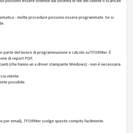
ut possono essere ottenuti dal sistema di file del cliente o scaricati
utomatica - molte procedure possono essere programmate. Se si
te.
ggior parte del lavoro di programmazione e calcolo suTFORMer. É
one di report PDF.
panti (che hanno un a driver stampante Windows) - non é necessaria
cia utente.
nte possibile.
are per email), TFORMer svolge questo compito facilmente.