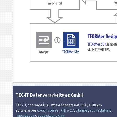
TEC-IT Datenverarbeitung GmbH
TEC-IT, con sede in Austria e fondata nel 1996, sviluppa
software per
codici a barre
,
QR e 2D
,
stampa
,
etichettatura
,
reportistica
e
acquisizione dati
.