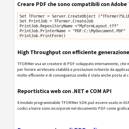
Creare PDF che sono compatibili con Adobe
®
Set TFormer = Server.CreateObject ("TFormer75Lib
Set PrintJob = TFormer.CreateJob 

PrintJob.RepositoryName ="MyFormLayout.tff"

PrintJob.PrinterName = "PDF:C:\MyDocument.PDF"

High Throughput con efficiente generazion
TFORMer usa un creatore di PDF sviluppato internamente, che n
per fornire un'elevata stabilità e prestazioni richieste da appli
molto efficiente e di conseguenza snella é stata anche posta al 
Reportistica web con .NET e COM API
Il modulo programmabile TFORMer SDK puó essere usato in ASP, AS
codici a barre sono incorporati nel documento PDF come grafica ve