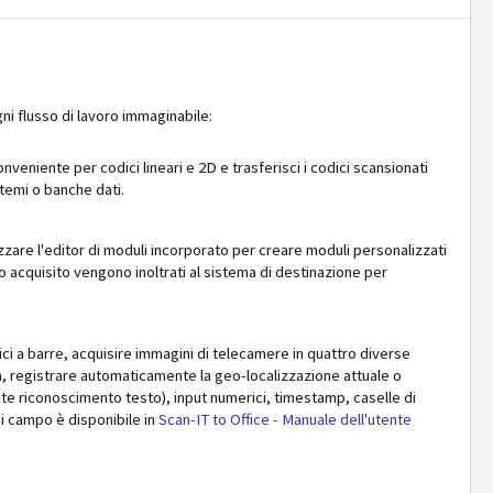
ogni flusso di lavoro immaginabile:
nveniente per codici lineari e 2D e trasferisci i codici scansionati
stemi o banche dati.
izzare l'editor di moduli incorporato per creare moduli personalizzati
lo acquisito vengono inoltrati al sistema di destinazione per
ici a barre, acquisire immagini di telecamere in quattro diverse
, registrare automaticamente la geo-localizzazione attuale o
mite riconoscimento testo), input numerici, timestamp, caselle di
 di campo è disponibile in
Scan-IT to Office - Manuale dell'utente