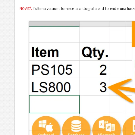
NOVITÁ:
l'ultima versione fornisce la crittografia end-to-end e una fu