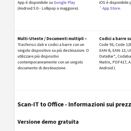
App é disponibile su
Google Play
iOS é disponibile 
(Android 5.0 - Lollipop o maggiore).
´
App Store
.
Multi-Utente / Documenti multipli –
Codici a barre s
Trasferisci dati e codici a barre con un
Code 93, Code 128,
singolo dispositivo su più destinazioni. O
EAN-8, EAN-13, U
utilizzare più dispositivi
DataBar*, Codaba
contemporaneamente con un singolo
Matrix, PDF417, A
documento di destinazione.
Android ).
Scan-IT to Office - Informazioni sui prezz
Versione demo gratuita