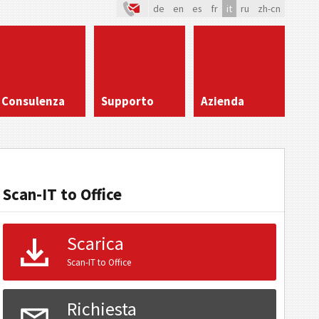
de
en
es
fr
it
ru
zh-cn
Consulenza
Supporto
Azienda
Scan-IT to Office
Scarica
Scan-IT to Office
Richiesta