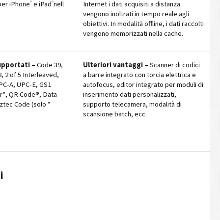
®
®
per iPhone
e iPad
nell
Internet i dati acquisiti a distanza
vengono inoltrati in tempo reale agli
obiettivi. In modalità offline, i dati raccolti
vengono memorizzati nella cache.
upportati –
Code 39,
Ulteriori vantaggi –
Scanner di codici
 2 of 5 Interleaved,
a barre integrato con torcia elettrica e
PC-A, UPC-E, GS1
autofocus, editor integrato per moduli di
r*, QR Code®, Data
inserimento dati personalizzati,
ztec Code (solo *
supporto telecamera, modalità di
scansione batch, ecc.
i