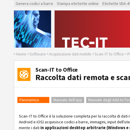
Genera codici a barre
Stampa etichette online
Etichette VDA-4
Home
Software
Acquisizione dati mobile
Scan-IT to Office
P
Scan-IT to Office
Raccolta dati remota e scan
Panoramica
Manuale dell'app
Manuale degli Add-In/Too
Scan-IT to Office è la soluzione completa per la raccolta di dati 
Android e iOS) acquisisce codici a barre, immagini, input dell'ut
mente i dati
in applicazioni desktop arbitrarie (Windows e 