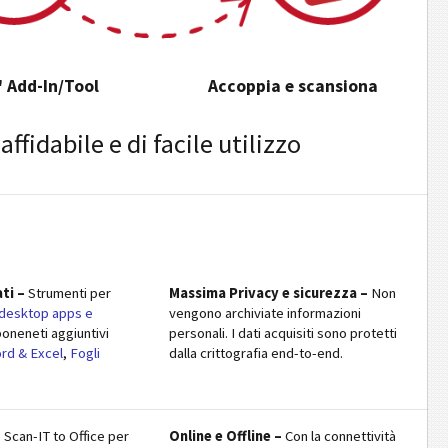
l' Add-In/Tool
Accoppia e scansiona
ffidabile e di facile utilizzo
ti –
Strumenti per
Massima Privacy e sicurezza –
Non
esktop apps e
vengono archiviate informazioni
oneneti aggiuntivi
personali. I dati acquisiti sono protetti
rd & Excel
,
Fogli
dalla crittografia end-to-end.
 Scan-IT to Office per
Online e Offline –
Con la connettività