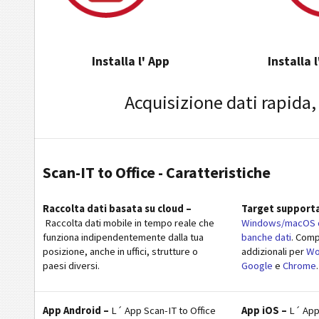
Installa l' App
Installa 
Acquisizione dati rapida, a
Scan-IT to Office - Caratteristiche
Raccolta dati basata su cloud –
Target supporta
Raccolta dati mobile in tempo reale che
Windows/macOS d
funziona indipendentemente dalla tua
banche dati
. Comp
posizione, anche in uffici, strutture o
addizio­nali per
Wo
paesi diversi.
Google
e
Chrome
.
App Android –
L´ App Scan-IT to Office
App iOS –
L´ App