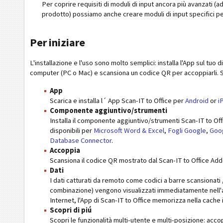
Per coprire requisiti di moduli di input ancora più avanzati (a
prodotto) possiamo anche creare moduli di input specifici per
Per iniziare
L'installazione e l'uso sono molto semplici: installa l'App sul tuo
computer (PC o Mac) e scansiona un codice QR per accoppiarli. S
App
Scarica e installa l´ App Scan-IT to Office per
Android
or
i
Componente aggiuntivo/strumenti
Installa il componente aggiuntivo/strumenti Scan-IT to Of
disponibili per
Microsoft Word & Excel
,
Fogli Google
,
Goo
Database Connector
.
Accoppia
Scansiona il codice QR mostrato dal Scan-IT to Office Add-
Dati
I dati catturati da remoto come codici a barre scansionati ,
combinazione) vengono visualizzati immediatamente nell'a
Internet, l'App di Scan-IT to Office memorizza nella cache i
Scopri di piú
Scopri le funzionalità multi-utente e multi-posizione: acco