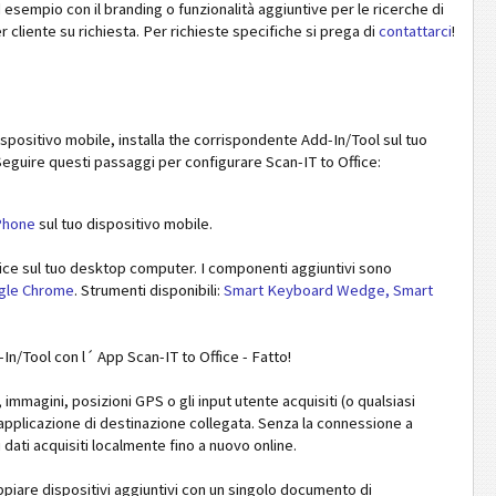
d esempio con il branding o funzionalità aggiuntive per le ricerche di
 cliente su richiesta. Per richieste specifiche si prega di
contattarci
!
 dispositivo mobile, installa the corrispondente Add-In/Tool sul tuo
eguire questi passaggi per configurare Scan-IT to Office:
Phone
sul tuo dispositivo mobile.
fice sul tuo desktop computer. I componenti aggiuntivi sono
gle Chrome
. Strumenti disponibili:
Smart Keyboard Wedge, Smart
In/Tool con l´ App Scan-IT to Office - Fatto!
 immagini, posizioni GPS o gli input utente acquisiti (o qualsiasi
pplicazione di destinazione collegata. Senza la connessione a
 dati acquisiti localmente fino a nuovo online.
ppiare dispositivi aggiuntivi con un singolo documento di