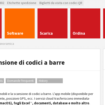
902
Etichette spedizione
Biglietti da visita con codici QR
Software
Scarica
Ordina
anoramica
sione di codici a barre
ls
Domande frequenti
History
mobili e la scansione di codici a barre. L'app mobile (disponibile per
ente, posizioni GPS, ecc. I servizi cloud trasferiscono immediata­
macOS), fogli Excel
™
, documenti, database e molto altro
.