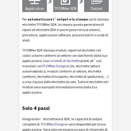
Per
automatizzare l´ output e la stampa
usi la stampa
etichette TFORMer SDK. Incorpora questo generatore di
report ed etichette SDK in pochi passi nei tuoi sistemi,
procedure, applicazioni software, processi batch o script di
shell.
TFORMer SDK stampa moduli, report ed etichette con
codici a barre conformi al settore con dati forniti dalla tua
applicazione. Usa i
modelli di etichette
pronti all´ uso
mandati con
TFORMer Designer
(es. etichette settore
automobilistico, moduli conformi al settore, etichette
conformi, etichette di trasporto, etichette di spedizione, ...)
o crea i layout delle etichette da solo. Tutte le etichette ed i
moduli sono stampati immediatamente dalla tua
applicazione.
Solo 4 passi
Integrando l´ etichettatura SDK, le capacità di output
completo di
TFORMer Designer
sono disponibili per la tua
applicazione. Sono solo necessarie un paio di chiamate di