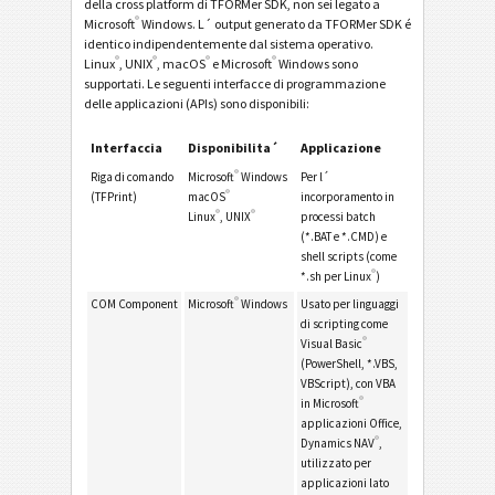
della cross platform di TFORMer SDK, non sei legato a
®
Microsoft
Windows. L´ output generato da TFORMer SDK é
identico indipendentemente dal sistema operativo.
®
®
®
®
Linux
, UNIX
, macOS
e Microsoft
Windows sono
supportati. Le seguenti interfacce di programmazione
delle applicazioni (APIs) sono disponibili:
Interfaccia
Disponibilita´
Applicazione
®
Riga di comando
Microsoft
Windows
Per l´
®
(TFPrint)
macOS
incorporamento in
®
®
Linux
, UNIX
processi batch
(*.BAT e *.CMD) e
shell scripts (come
®
*.sh per Linux
)
®
COM Component
Microsoft
Windows
Usato per linguaggi
di scripting come
®
Visual Basic
(PowerShell, *.VBS,
VBScript), con VBA
®
in Microsoft
applicazioni Office,
®
Dynamics NAV
,
utilizzato per
applicazioni lato