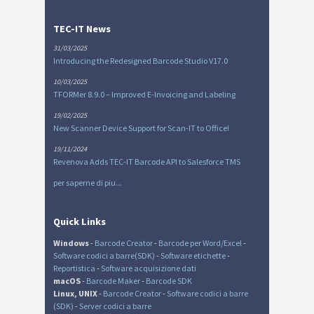
TEC-IT News
31/03/2025
Introducing the Redesigned Barcode Studio V17.0
10/03/2025
TFORMer 8.9.0 – Improved E-Invoicing and Labeling
19/02/2025
New Scanner Device Support for Scan-IT to Office!
19/11/2024
Revenova Adds TEC-IT Barcode API to Salesforce TMS
per saperne di piu...
Quick Links
Windows
-
Barcode Creator
-
Barcode per Word/Excel
-
Software codici a barre(SDK)
-
Software etichette
-
Reportistica
-
Software acquisizione dati
macOS
-
Barcode Maker
-
Barcode SDK
Linux, UNIX
-
Barcode Creator
-
Software codici a barre
(SDK)
-
Server codici a barre