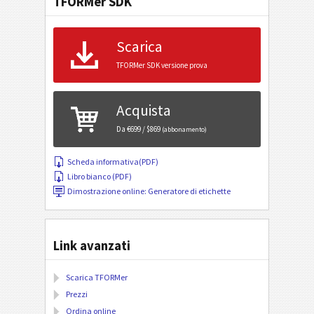
TFORMer SDK
Scarica
TFORMer SDK versione prova
Acquista
Da €699 / $869
(abbonamento)
Scheda informativa(PDF)
Libro bianco (PDF)
Dimostrazione online: Generatore di etichette
Link avanzati
Scarica TFORMer
Prezzi
Ordina online