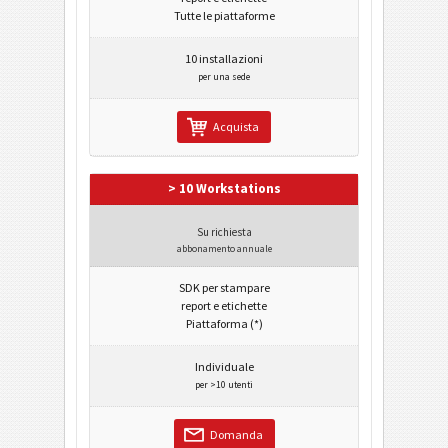
Tutte le piattaforme
10 installazioni
per una sede
Acquista
> 10 Workstations
Su richiesta
abbonamento annuale
SDK per stampare
report e etichette
Piattaforma (*)
Individuale
per >10 utenti
Domanda