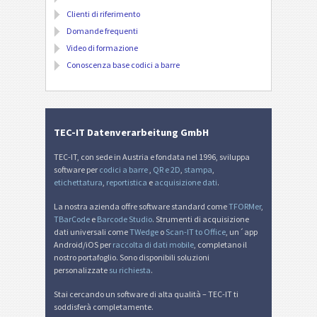
Clienti di riferimento
Domande frequenti
Video di formazione
Conoscenza base codici a barre
TEC-IT Datenverarbeitung GmbH
TEC-IT, con sede in Austria e fondata nel 1996, sviluppa
software per
codici a barre
,
QR e 2D
,
stampa
,
etichettatura
,
reportistica
e
acquisizione dati
.
La nostra azienda offre software standard come
TFORMer
,
TBarCode
e
Barcode Studio
. Strumenti di acquisizione
dati universali come
TWedge
o
Scan-IT to Office
, un´app
Android/iOS per
raccolta di dati mobile
, completano il
nostro portafoglio. Sono disponibili soluzioni
personalizzate
su richiesta
.
Stai cercando un software di alta qualità – TEC-IT ti
soddisferà completamente.