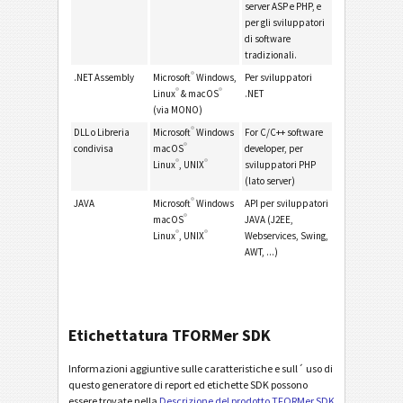
server ASP e PHP, e
per gli sviluppatori
di software
tradizionali.
®
.NET Assembly
Microsoft
Windows,
Per sviluppatori
®
®
Linux
& macOS
.NET
(via MONO)
®
DLL o Libreria
Microsoft
Windows
For C/C++ software
®
condivisa
macOS
developer, per
®
®
Linux
, UNIX
sviluppatori PHP
(lato server)
®
JAVA
Microsoft
Windows
API per sviluppatori
®
macOS
JAVA (J2EE,
®
®
Linux
, UNIX
Webservices, Swing,
AWT, ...)
Etichettatura TFORMer SDK
Informazioni aggiuntive sulle caratteristiche e sull´ uso di
questo generatore di report ed etichette SDK possono
essere trovate nella
Descrizione del prodotto TFORMer SDK