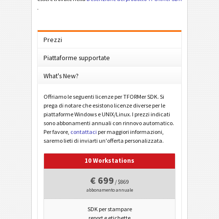
.
Prezzi
Piattaforme supportate
What's New?
Offriamo le seguenti licenze per TFORMer SDK. Si
prega di notare che esistono licenze diverse per le
piattaforme Windows e UNIX/Linux. I prezzi indicati
sono abbonamenti annuali con rinnovo automatico.
Per favore,
contattaci
per maggiori informazioni,
saremo lieti di inviarti un'offerta personalizzata.
10 Workstations
€ 699
/ $869
abbonamento annuale
SDK per stampare
report e etichette