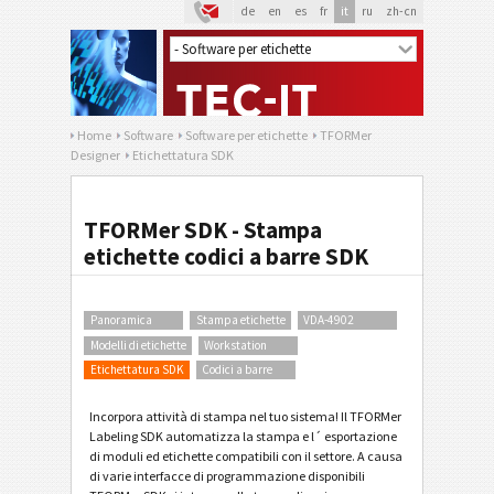
de
en
es
fr
it
ru
zh-cn
Home
Software
Software per etichette
TFORMer
Designer
Etichettatura SDK
TFORMer SDK - Stampa
etichette codici a barre SDK
Panoramica
Stampa etichette
VDA-4902
Modelli di etichette
Workstation
Etichettatura SDK
Codici a barre
Incorpora attività di stampa nel tuo sistema! Il TFORMer
Labeling SDK automatizza la stampa e l´ esportazione
di moduli ed etichette compatibili con il settore. A causa
di varie interfacce di programmazione disponibili