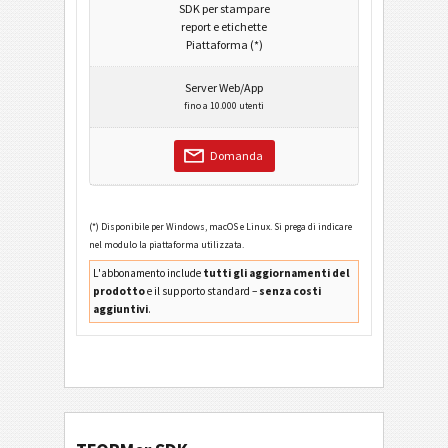
SDK per stampare
report e etichette
Piattaforma (*)
Server Web/App
fino a 10.000 utenti
Domanda
(*) Disponibile per Windows, macOS e Linux. Si prega di indicare
nel modulo la piattaforma utilizzata.
L'abbonamento include
tutti gli aggiornamenti del
prodotto
e il supporto standard –
senza costi
aggiuntivi
.