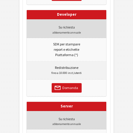
Developer
Su richiesta
abbonamento annuale
SDK per stampare
report e etichette
Piattaforma (*)
Redistribuzione
fino a 10.000 inst./utenti
Domanda
Server
Su richiesta
abbonamento annuale