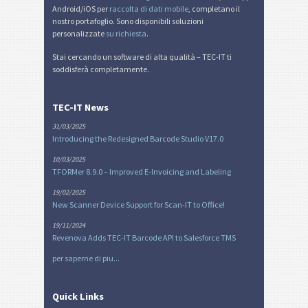
Android/iOS per
raccolta di dati mobile
, completano il
nostro portafoglio. Sono disponibili soluzioni
personalizzate
su richiesta
.
Stai cercando un software di alta qualità – TEC-IT ti
soddisferà completamente.
TEC-IT News
31/03/2025
Introducing the Redesigned Barcode Studio V17.0
10/03/2025
TFORMer 8.9.0 – Improved E-Invoicing and Labeling
19/02/2025
New Scanner Device Support for Scan-IT to Office!
19/11/2024
Revenova Adds TEC-IT Barcode API to Salesforce TMS
per saperne di piu...
Quick Links