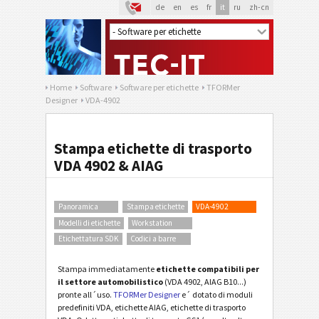
de
en
es
fr
it
ru
zh-cn
Home
Software
Software per etichette
TFORMer
Designer
VDA-4902
Stampa etichette di trasporto
VDA 4902 & AIAG
Panoramica
Stampa etichette
VDA-4902
Modelli di etichette
Workstation
Etichettatura SDK
Codici a barre
Stampa immediatamente
etichette compatibili per
il settore automobilistico
(VDA 4902, AIAG B10...)
pronte all´uso.
TFORMer Designer
e´ dotato di moduli
predefiniti VDA, etichette AIAG, etichette di trasporto