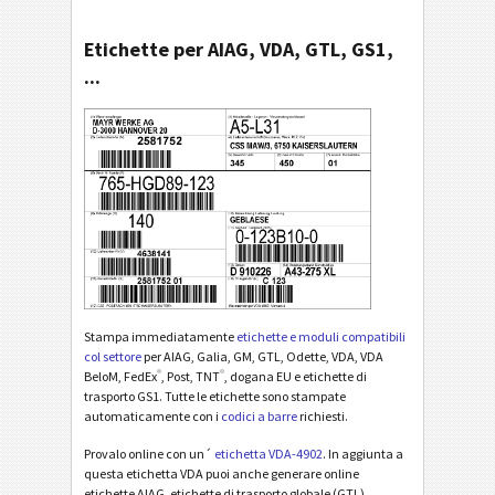
Etichette per AIAG, VDA, GTL, GS1,
...
Stampa immediatamente
etichette e moduli compatibili
col settore
per AIAG, Galia, GM, GTL, Odette, VDA, VDA
®
®
BeloM, FedEx
, Post, TNT
, dogana EU e etichette di
trasporto GS1. Tutte le etichette sono stampate
automaticamente con i
codici a barre
richiesti.
Provalo online con un´
etichetta VDA-4902
. In aggiunta a
questa etichetta VDA puoi anche generare online
etichette AIAG, etichette di trasporto globale (GTL),