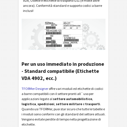
VDA, Odette e etichette di trasporto GS1 (e molte altre
ancora). Conformità standard e supporto codici a barre
inclusi!
Per un uso immediato in produzione
- Standard compatibile (Etichette
VDA 4902, ecc.)
TFORMer Designer
offre vari moduli ed etichette di codici
a barre compatibili con il settore pronti all´ uso per
applicazioni legate al
settore automobilistico
,
logistica
,
spedizioni
,
settore militare
e
trasporti
.
Quando usi TFORMer, puoi star sicuro che tutte le tabelle e
i moduli sono conformi con gli standard del settore attuali.
Vengono evitate perdite di tempo nella progettazione di
etichette.