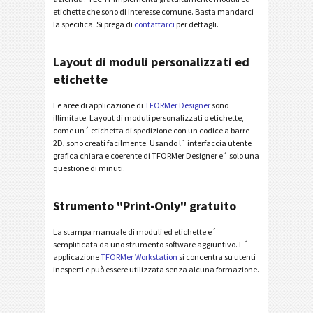
etichette che sono di interesse comune. Basta mandarci
la specifica. Si prega di
contattarci
per dettagli.
Layout di moduli personalizzati ed
etichette
Le aree di applicazione di
TFORMer Designer
sono
illimitate. Layout di moduli personalizzati o etichette,
come un´ etichetta di spedizione con un codice a barre
2D, sono creati facilmente. Usando l´ interfaccia utente
grafica chiara e coerente di TFORMer Designer e´ solo una
questione di minuti.
Strumento "Print-Only" gratuito
La stampa manuale di moduli ed etichette e´
semplificata da uno strumento software aggiuntivo. L´
applicazione
TFORMer Workstation
si concentra su utenti
inesperti e può essere utilizzata senza alcuna formazione.