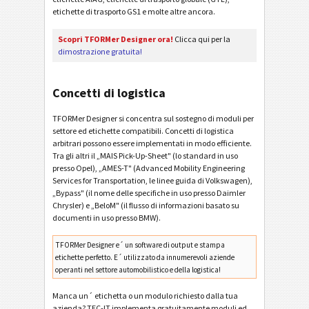
etichette di trasporto GS1 e molte altre ancora.
Scopri TFORMer Designer ora!
Clicca qui per la
dimostrazione gratuita!
Concetti di logistica
TFORMer Designer si concentra sul sostegno di moduli per
settore ed etichette compatibili. Concetti di logistica
arbitrari possono essere implementati in modo efficiente.
Tra gli altri il „MAIS Pick-Up-Sheet" (lo standard in uso
presso Opel), „AMES-T" (Advanced Mobility Engineering
Services for Transportation, le linee guida di Volkswagen),
„Bypass" (il nome delle specifiche in uso presso Daimler
Chrysler) e „BeloM" (il flusso di informazioni basato su
documenti in uso presso BMW).
TFORMer Designer e´ un software di output e stampa
etichette perfetto. E´ utilizzato da innumerevoli aziende
operanti nel settore automobilistico e della logistica!
Manca un´ etichetta o un modulo richiesto dalla tua
azienda? TEC-IT implementa gratuitamente moduli ed