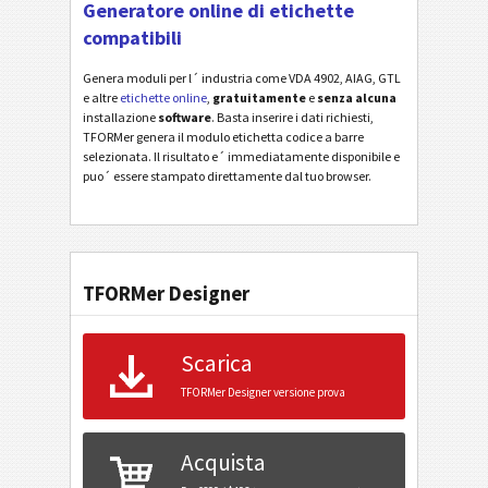
Generatore online di etichette
compatibili
Genera moduli per l´ industria come VDA 4902, AIAG, GTL
e altre
etichette online
,
gratuitamente
e
senza alcuna
installazione
software
. Basta inserire i dati richiesti,
TFORMer genera il modulo etichetta codice a barre
selezionata. Il risultato e´ immediatamente disponibile e
puo´ essere stampato direttamente dal tuo browser.
TFORMer Designer
Scarica
TFORMer Designer versione prova
Acquista