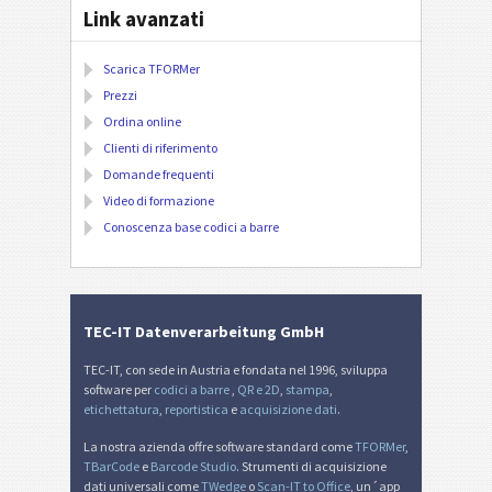
Link avanzati
Scarica TFORMer
Prezzi
Ordina online
Clienti di riferimento
Domande frequenti
Video di formazione
Conoscenza base codici a barre
TEC-IT Datenverarbeitung GmbH
TEC-IT, con sede in Austria e fondata nel 1996, sviluppa
software per
codici a barre
,
QR e 2D
,
stampa
,
etichettatura
,
reportistica
e
acquisizione dati
.
La nostra azienda offre software standard come
TFORMer
,
TBarCode
e
Barcode Studio
. Strumenti di acquisizione
dati universali come
TWedge
o
Scan-IT to Office
, un´app