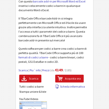
Con questo
barcode add-in per Microsoft Word ed Excel
inserisci velocemente codici a barre in qualunque
documento Word o Excel.
Il TBarCode Office barcode Add-in si integra
perfettamente con Microsoft Office ed è facile da usare
grazie alla interfaccia utente intuitiva. Inoltre permette
l'accesso a tutti i parametri del codice a barre. Questa
combinazione fa di TBarCode Office il più avanzato
barcode add-in presente sul mercato!
Questo software per codici a barre crea codici a barre di
perfetta qualità. TBarCode Office supporta più di 100
formati di codici a barre
- codici a barre lineari, codici
postali, GS1 DataBar e codici 2D.
€149
Scarica
|
Piu´ info
|
Prezzi
(da
/ $185)
Scarica
Acquista ora
Tutti i codici a barre
Scheda informativa
Stampa unione & liste
YouTube Videos