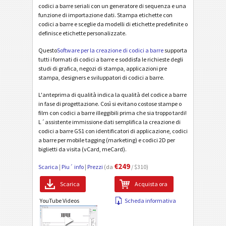
codici a barre seriali con un generatore di sequenza e una
funzione di importazione dati. Stampa etichette con
codici a barre e sceglie da modelli di etichette predefinite o
definisce etichette personalizzate.
Questo
Software per la creazione di codici a barre
supporta
tutti i formati di codici a barre e soddisfa le richieste degli
studi di grafica, negozi di stampa, applicazioni pre
stampa, designers e sviluppatori di codici a barre.
L'anteprima di qualità indica la qualità del codice a barre
in fase di progettazione. Così si evitano costose stampe o
film con codici a barre illeggibili prima che sia troppo tardi!
L´assistente immissione dati semplifica la creazione di
codici a barre GS1 con identificatori di applicazione, codici
a barre per mobile tagging (marketing) e codici 2D per
biglietti da visita (vCard, meCard).
€249
Scarica
|
Piu´ info
|
Prezzi
(da
/ $310)
Scarica
Acquista ora
YouTube Videos
Scheda informativa