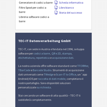
Generatore di codici a barre
Scheda informativa
Filtro Spool per codici a
Libro bianco
barre
Storia del successo
Libreria software codici a
barre
TEC-IT Datenverarbeitung GmbH
TEC-IT, con sede in Austria e fondata nel 1996, sviluppa
software per
codici a barre
,
QR e 2D
,
stampa
,
etichettatura
,
reportistica
e
acquisizione dati
.
La nostra azienda offre software standard come
TFORMer
,
TBarCode
e
Barcode Studio
. Strumenti di acquisizione
dati universali come
TWedge
o
Scan-IT to Office
, un´app
Android/iOS per
raccolta di dati mobile
, completano il
nostro portafoglio. Sono disponibili soluzioni
personalizzate
su richiesta
.
Stai cercando un software di alta qualità – TEC-IT ti
soddisferà completamente.