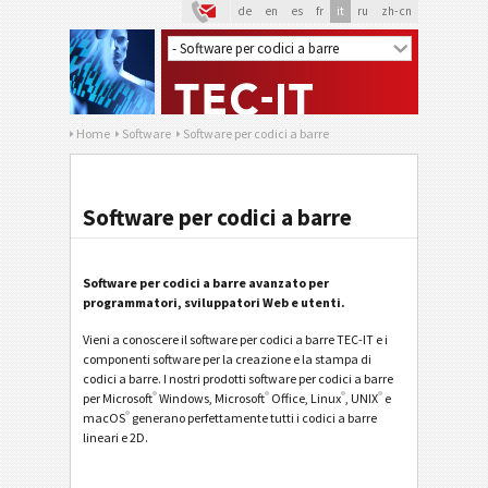
de
en
es
fr
it
ru
zh-cn
Home
Software
Software per codici a barre
Software per codici a barre
Software per codici a barre avanzato per
programmatori, sviluppatori Web e utenti.
Vieni a conoscere il software per codici a barre TEC-IT e i
componenti software per la creazione e la stampa di
codici a barre. I nostri prodotti software per codici a barre
®
®
®
®
per Microsoft
Windows, Microsoft
Office, Linux
, UNIX
e
®
macOS
generano perfettamente tutti i codici a barre
lineari e 2D.