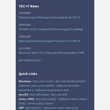
TEC-IT News
31/03/2025
Introducing the Redesigned Barcode Studio V17.0
10/03/2025
TFORMer 8.9.0 – Improved E-Invoicing and Labeling
19/02/2025
New Scanner Device Support for Scan-IT to Office!
19/11/2024
Revenova Adds TEC-IT Barcode API to Salesforce TMS
per saperne di piu...
Quick Links
Windows
-
Barcode Creator
-
Barcode per Word/Excel
-
Software codici a barre(SDK)
-
Software etichette
-
Reportistica
-
Software acquisizione dati
macOS
-
Barcode Maker
-
Barcode SDK
Linux, UNIX
-
Barcode Creator
-
Software codici a barre
(SDK)
-
Server codici a barre
SAP
-
Barcode DLL
-
Soluzione codici a barre (no