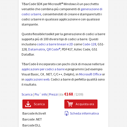
TBarCode SDK per Microsoft® Windows è un pacchetto
versatile che combina più componenti di
generazione di
codici a barre
, consentendoti di creare e stampare tutti i
codici a barre in qualsiasi applicazione e con qualsiasi
stampante.
Questo flessibile toolkit per la generazione di codici a barre
supporta più di 100 diversi tipi di codici a barre. Questi
includono
codici a barre lineari e 2D
come
Code-128
, GS1-
128,
Datamatrix
,
QR Code®
, PDF417, Aztec Code, GS1
DataBar.
TBarCode è incorporato con pochi click di mouse nelle tue
applicazioni per codici a barre
e programmi (ad esempio
Visual Basic, C#, .NET, C/C++, Delphi), in
Microsoft Office
or
in
applicazioni web
. Codici a barre di perfetta qualità sono
il risultato.
€168
Scarica
|
Piu´ info
|
Prezzi
(da
/ $209)
Scarica
Acquista ora
Barcode ActiveX
Scheda informativa
Barcode .NET
Barcode DLL