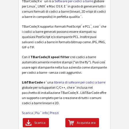
TBarCode/X e´ un is a
Software per codici a barre
globale
®
®
per Linux
, UNIX
e Mac OS X. E´in grado di generare tutti i
comuni formati di codici a barre (lineari, 2D e tipi di codici
a barre in composito) in perfetta qualita´.
®
®
TBarCode/X supporta i formati PostScript
e PCL
, cosi´che
i codici a barre generati possono essere stampati su
qualsiasi PostScript e/o stampante PCL. Inoltre puoi
salvare i codici a barre in formato bitmap come JPG, PNG,
GIF o TIF.
Con il
TBarCode/X spool filter
crei codici a barre
automaticamente mentre stampi ("on the fly"). Puoi cosí
usare ogni stampante nella tua azienda come stampante
per codici a barre - senza costi aggiuntivi.
LibTBarCode
e´una
libreria di sofware per codici a barre
globale per sviluppatori C/C++, che e´inclusa nel
pacchetto di installazione TBarCode/X . LibTBarCode offre
un supporto completo per la creazione di tutti i comuni
codici a barre lineari e 2D.
Scarica
|
Piu´ info
|
Prezzi
Scarica
Acquista ora