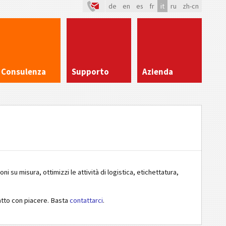
de
en
es
fr
it
ru
zh-cn
Consulenza
Supporto
Azienda
 su misura, ottimizzi le attività di logistica, etichettatura,
tatto con piacere. Basta
contattarci
.