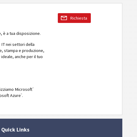
Richiesta
, è a tua disposizione.
IT nei settori della
ile, stampa e produzione,
 ideale, anche per il tuo
®
lizziamo Microsoft
®
rosoft Azure
.
Quick Links