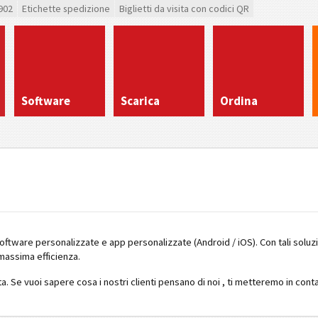
902
Etichette spedizione
Biglietti da visita con codici QR
Software
Scarica
Ordina
oftware personalizzate e app personalizzate (Android / iOS). Con tali soluzioni
 massima efficienza.
ta. Se vuoi sapere cosa i nostri clienti pensano di noi , ti metteremo in con