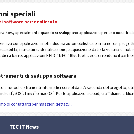
oni speciali
di software personalizzato
now how, specialmente quando si sviluppano applicazioni per uso industriale
rienza con applicazioni nell'industria automobilistica e in numerosi progetti 
tracciabilità, marcatura, identificazione, acquisizione dati stazionaria o mob
odici a barre, applicazioni RFID / NFC / Bluetooth, ecc. ci rendono il partner
.
 strumenti di sviluppo software
on metodi e strumenti informatici consolidati. A seconda del progetto, uti
®
®
®
®
ndroid
, iOS
, Linux
o macOS
. Per le applicazioni cloud, ci affidiamo a Mic
mo di contattarci per maggiori dettagli...
TEC-IT News