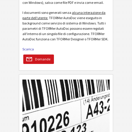
con Windows), salva come file PDF e invia come email.
I documenti sono generati senza
alcuna interazione da
parte dell'utente
, TFORMer AutoDoc viene eseguito in
background come servizio di sistema di Windows. Tutti i
parametri di TFORMer AutoDoc possono essere regolati
all'interno di un singolo file di configurazione. TFORMer
AutoDoc funziona con TFORMer Designer o TFORMer SDK.
Scarica
Domande