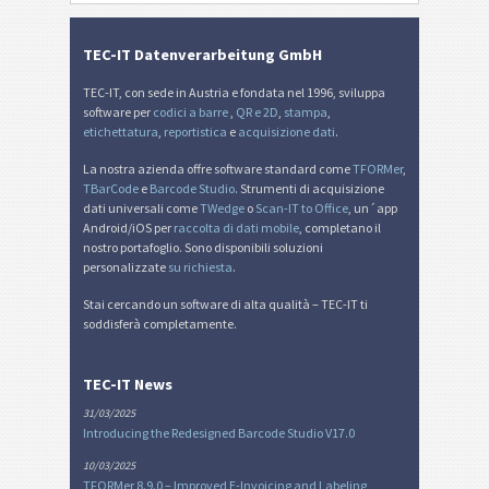
TEC-IT Datenverarbeitung GmbH
TEC-IT, con sede in Austria e fondata nel 1996, sviluppa
software per
codici a barre
,
QR e 2D
,
stampa
,
etichettatura
,
reportistica
e
acquisizione dati
.
La nostra azienda offre software standard come
TFORMer
,
TBarCode
e
Barcode Studio
. Strumenti di acquisizione
dati universali come
TWedge
o
Scan-IT to Office
, un´app
Android/iOS per
raccolta di dati mobile
, completano il
nostro portafoglio. Sono disponibili soluzioni
personalizzate
su richiesta
.
Stai cercando un software di alta qualità – TEC-IT ti
soddisferà completamente.
TEC-IT News
31/03/2025
Introducing the Redesigned Barcode Studio V17.0
10/03/2025
TFORMer 8.9.0 – Improved E-Invoicing and Labeling