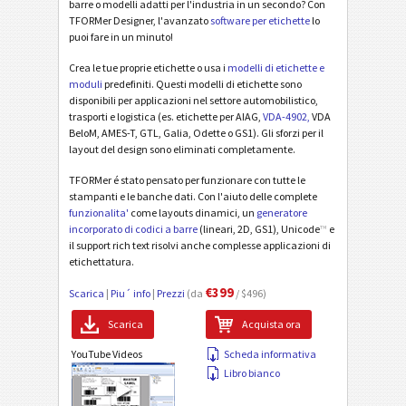
barre o modelli adatti per l'industria in un secondo? Con
TFORMer Designer, l'avanzato
software per etichette
lo
puoi fare in un minuto!
Crea le tue proprie etichette o usa i
modelli di etichette e
moduli
predefiniti. Questi modelli di etichette sono
disponibili per applicazioni nel settore automobilistico,
trasporti e logistica (es. etichette per AIAG,
VDA-4902,
VDA
BeloM, AMES-T, GTL, Galia, Odette o GS1). Gli sforzi per il
layout del design sono eliminati completamente.
TFORMer é stato pensato per funzionare con tutte le
stampanti e le banche dati. Con l'aiuto delle complete
funzionalita'
come layouts dinamici, un
generatore
incorporato di codici a barre
(lineari, 2D, GS1), Unicode
™
e
il support rich text risolvi anche complesse applicazioni di
etichettatura.
€399
Scarica
|
Piu´ info
|
Prezzi
(da
/ $496)
Scarica
Acquista ora
YouTube Videos
Scheda informativa
Libro bianco