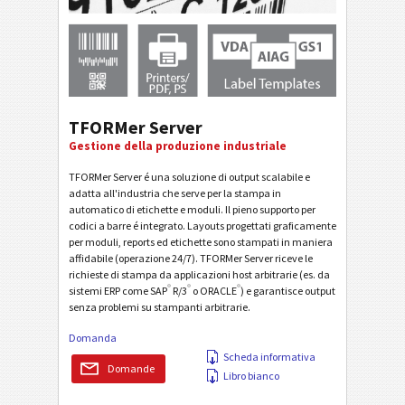
TFORMer Server
Gestione della produzione industriale
TFORMer Server é una soluzione di output scalabile e
adatta all'industria che serve per la stampa in
automatico di etichette e moduli. Il pieno supporto per
codici a barre é integrato. Layouts progettati graficamente
per moduli, reports ed etichette sono stampati in maniera
affidabile (operazione 24/7). TFORMer Server riceve le
richieste di stampa da applicazioni host arbitrarie (es. da
®
®
®
sistemi ERP come SAP
R/3
o ORACLE
) e garantisce output
senza problemi su stampanti arbitrarie.
Domanda
Scheda informativa
Domande
Libro bianco