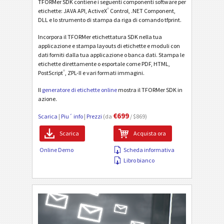
TFORMer SDK contiene i seguenti componenti software per
®
etichette: JAVA API, ActiveX
Control, .NET Component,
DLL e lo strumento di stampa da riga di comando tfprint.
Incorpora il TFORMer etichettatura SDK nella tua
applicazione e stampa layouts di etichette e moduli con
dati forniti dalla tua applicazione o banca dati. Stampa le
etichette direttamente o esportale come PDF, HTML,
®
PostScript
, ZPL-II e vari formati immagini.
Il
generatore di etichette online
mostra il TFORMer SDK in
azione.
€699
Scarica
|
Piu´ info
|
Prezzi
(da
/ $869)
Scarica
Acquista ora
Online Demo
Scheda informativa
Libro bianco