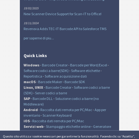
19/02/2025
New Scanner Device Support for Scan-IT to Office!
19/11/2024
Revenova Adds TEC-IT Barcode API to Salesforce TMS
per saperne di piu...
Quick Links
Windows
-
Barcode Creator
-
Barcode per Word/Excel
-
Software codici a barre(SDK)
-
Software etichette
-
Reportistica
-
Software acquisizione dati
macOS
-
Barcode Maker
-
Barcode SDK
Linux, UNIX
-
Barcode Creator
-
Software codici a barre
(SDK)
-
Server codici a barre
SAP
-
Barcode DLL
-
Soluzione codici a barre (no
Middleware)
Android
-
Raccolta dati remota per PC/Mac
-
App per
inventario
-
Scanner Keyboard
iOS
-
Raccolta dati remota per PC/Mac
Servizi web
-
Stampaggio etichette online
-
Generatore
codici a barre online
-
QR Code® Generator
Questo sito utilizza i cookie necessari per garantirne la funzionalità. Facendo clic su “Accetta”,