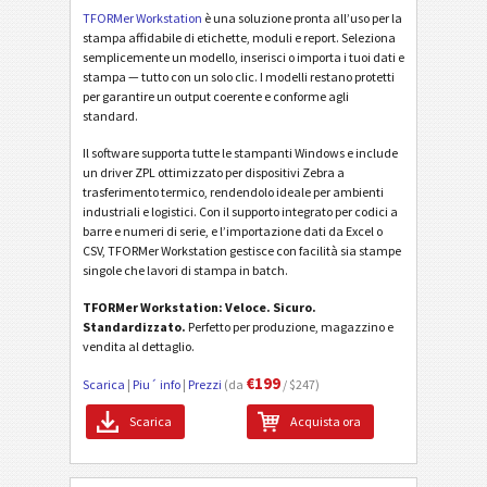
TFORMer Workstation
è una soluzione pronta all’uso per la
stampa affidabile di etichette, moduli e report. Seleziona
semplicemente un modello, inserisci o importa i tuoi dati e
stampa — tutto con un solo clic. I modelli restano protetti
per garantire un output coerente e conforme agli
standard.
Il software supporta tutte le stampanti Windows e include
un driver ZPL ottimizzato per dispositivi Zebra a
trasferimento termico, rendendolo ideale per ambienti
industriali e logistici. Con il supporto integrato per codici a
barre e numeri di serie, e l’importazione dati da Excel o
CSV, TFORMer Workstation gestisce con facilità sia stampe
singole che lavori di stampa in batch.
TFORMer Workstation: Veloce. Sicuro.
Standardizzato.
Perfetto per produzione, magazzino e
vendita al dettaglio.
€199
Scarica
|
Piu´ info
|
Prezzi
(da
/ $247)
Scarica
Acquista ora