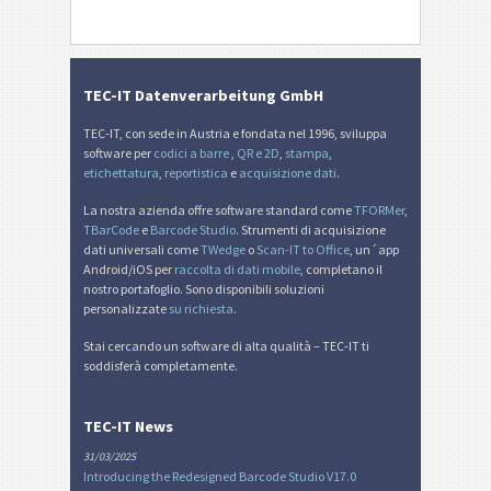
TEC-IT Datenverarbeitung GmbH
TEC-IT, con sede in Austria e fondata nel 1996, sviluppa
software per
codici a barre
,
QR e 2D
,
stampa
,
etichettatura
,
reportistica
e
acquisizione dati
.
La nostra azienda offre software standard come
TFORMer
,
TBarCode
e
Barcode Studio
. Strumenti di acquisizione
dati universali come
TWedge
o
Scan-IT to Office
, un´app
Android/iOS per
raccolta di dati mobile
, completano il
nostro portafoglio. Sono disponibili soluzioni
personalizzate
su richiesta
.
Stai cercando un software di alta qualità – TEC-IT ti
soddisferà completamente.
TEC-IT News
31/03/2025
Introducing the Redesigned Barcode Studio V17.0