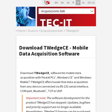
de
en
es
fr
it
ru
zh-cn
Home
Scarica
Acquisizione dati
TWedgeCE
Download TWedgeCE - Mobile
Data Acquisition Software
Download
TWedgeCE
, software for mobile data
®
®
acquisition with Pocket PCs
, Windows CE
and Windows
®
Mobile
! TWedgeCE offers hassle-free data acquisition
from any device connected via RS-232 serial interface,
®
COM port, Bluetooth
, TCP or UDP.
Important note:
The software development for the
product TWedgeCE has stopped. Updates, bugfixes
and priority support are no longer available.
Nevertheless, TWedgeCE licenses can be purchased