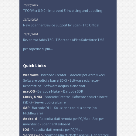
10/03/2025
TFORMer 8.9.0 – Improved E-Invoicing and Labeling
19/02/2025
New Scanner Device Support for Scan-IT to Office!
19/11/2024
Revenova Adds TEC-IT Barcode API to Salesforce TMS
per saperne di piu...
Quick Links
Windows
-
Barcode Creator
-
Barcode per Word/Excel
-
Software codici a barre(SDK)
-
Software etichette
-
Reportistica
-
Software acquisizione dati
macOS
-
Barcode Maker
-
Barcode SDK
Linux, UNIX
-
Barcode Creator
-
Software codici a barre
(SDK)
-
Server codici a barre
SAP
-
Barcode DLL
-
Soluzione codici a barre (no
Middleware)
Android
-
Raccolta dati remota per PC/Mac
-
App per
inventario
-
Scanner Keyboard
iOS
-
Raccolta dati remota per PC/Mac
Servizi web
-
Stampaggio etichette online
-
Generatore